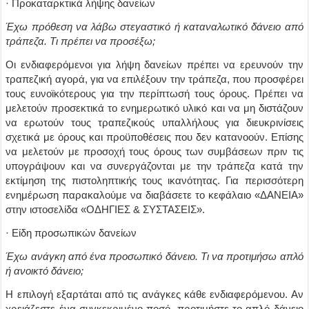
· Προκαταρκτικά λήψης δανείων
Έχω πρόθεση να λάβω στεγαστικό ή καταναλωτικό δάνειο από
τράπεζα. Τι πρέπει να προσέξω;
Οι ενδιαφερόμενοι για λήψη δανείων πρέπει να ερευνούν την
τραπεζική αγορά, για να επιλέξουν την τράπεζα, που προσφέρει
τους ευνοϊκότερους για την περίπτωσή τους όρους. Πρέπει να
μελετούν προσεκτικά το ενημερωτικό υλικό και να μη διστάζουν
να ερωτούν τους τραπεζικούς υπαλλήλους για διευκρινίσεις
σχετικά με όρους και προϋποθέσεις που δεν κατανοούν. Επίσης
να μελετούν με προσοχή τους όρους των συμβάσεων πριν τις
υπογράψουν και να συνεργάζονται με την τράπεζα κατά την
εκτίμηση της πιστοληπτικής τους ικανότητας. Για περισσότερη
ενημέρωση παρακαλούμε να διαβάσετε το κεφάλαιο «ΔΑΝΕΙΑ»
στην ιστοσελίδα «ΟΔΗΓΙΕΣ & ΣΥΣΤΑΣΕΙΣ».
· Είδη προσωπικών δανείων
Έχω ανάγκη από ένα προσωπικό δάνειο. Τι να προτιμήσω απλό
ή ανοικτό δάνειο;
Η επιλογή εξαρτάται από τις ανάγκες κάθε ενδιαφερόμενου. Αν
χρειάζεστε ένα συγκεκριμένο ποσό, προτιμήστε το απλό δάνειο