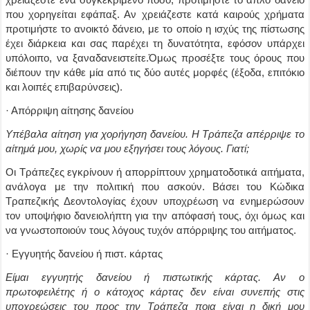
που χορηγείται εφάπαξ. Αν χρειάζεστε κατά καιρούς χρήματα
προτιμήστε το ανοικτό δάνειο, με το οποίο η ισχύς της πίστωσης
έχει διάρκεια και σας παρέχει τη δυνατότητα, εφόσον υπάρχει
υπόλοιπο, να ξαναδανειστείτε.Όμως προσέξτε τους όρους που
διέπουν την κάθε μία από τις δύο αυτές μορφές (έξοδα, επιτόκιο
και λοιπές επιβαρύνσεις).
· Απόρριψη αίτησης δανείου
Υπέβαλα αίτηση για χορήγηση δανείου. Η Τράπεζα απέρριψε το
αίτημά μου, χωρίς να μου εξηγήσει τους λόγους. Γιατί;
Οι Τράπεζες εγκρίνουν ή απορρίπτουν χρηματοδοτικά αιτήματα,
ανάλογα με την πολιτική που ασκούν. Βάσει του Κώδικα
Τραπεζικής Δεοντολογίας έχουν υποχρέωση να ενημερώσουν
τον υποψήφιο δανειολήπτη για την απόφασή τους, όχι όμως και
να γνωστοποιούν τους λόγους τυχόν απόρριψης του αιτήματος.
· Εγγυητής δανείου ή πιστ. κάρτας
Είμαι εγγυητής δανείου ή πιστωτικής κάρτας. Αν ο
πρωτοφειλέτης ή ο κάτοχος κάρτας δεν είναι συνεπής στις
υποχρεώσεις του προς την Τράπεζα ποια είναι η δική μου