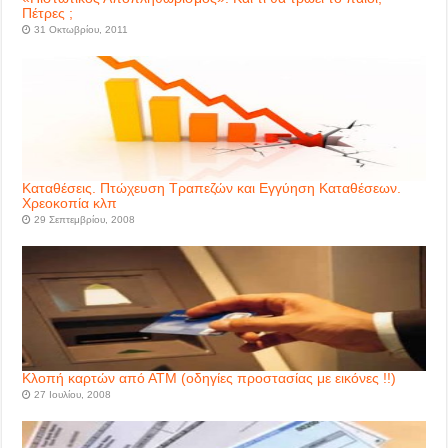
Πέτρες ;
31 Οκτωβρίου, 2011
Καταθέσεις. Πτώχευση Τραπεζών και Εγγύηση Καταθέσεων.
Χρεοκοπία κλπ
29 Σεπτεμβρίου, 2008
Κλοπή καρτών από ΑΤΜ (οδηγίες προστασίας με εικόνες !!)
27 Ιουλίου, 2008