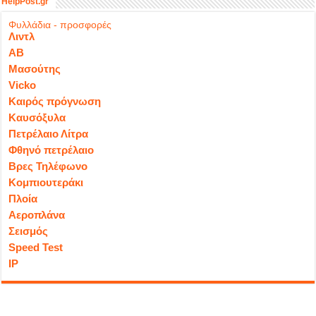
HelpPost.gr
Φυλλάδια - προσφορές
Λιντλ
ΑΒ
Μασούτης
Vicko
Καιρός πρόγνωση
Καυσόξυλα
Πετρέλαιο Λίτρα
Φθηνό πετρέλαιο
Βρες Τηλέφωνο
Κομπιουτεράκι
Πλοία
Αεροπλάνα
Σεισμός
Speed Test
IP