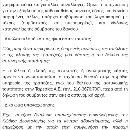
χρησιμοποιήσει και για άλλες συναλλαγές. Όμως, η υποχρέωση
για την εξόφληση της καθορισθείσας μηνιαίας δόσης του δανείου
παραμένει, άλλως υπάρχει επιβάρυνση του λογαριασμού με
τόκους (συμβατικούς και υπερημερίας), και κίνδυνος
καταγγελίας της σύμβασης του δανείου
· Απώλεια-κλοπή κάρτας ή/και αστυν.ταυτ/τας
Πώς μπορώ να περιορίσω τις δυσμενείς συνέπειες της απώλειας
ή της κλοπής της τραπεζικής μου κάρτας ή του δελτίου της
αστυνομικής ταυτότητας;
Η απώλεια ή κλοπή της πιστωτικής ή αναληπτικής κάρτας
πρέπει να γνωστοποιείται το ταχύτερο δυνατό στην αρμόδια
υπηρεσία της τράπεζας, ενώ του δελτίου της αστυνομικής
ταυτότητας στην Τειρεσίας Α.Ε. (τηλ. 210-3676.700), πέρα από τη
δήλωση του συμβάντος στην οικεία αστυνομική αρχή.
· Δικαίωμα υπαναχώρησης
Έχω ασκήσει δικαίωμα υπαναχώρησης επικαλούμενος τον
Κώδικα Δεοντολογίας για τα κέντρα αδυνατίσματος, αλλά η
επιχείρηση με την οποία είχα συμφωνήσει την παροχή