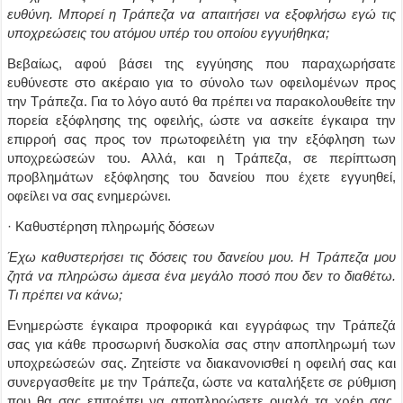
ευθύνη. Μπορεί η Τράπεζα να απαιτήσει να εξοφλήσω εγώ τις
υποχρεώσεις του ατόμου υπέρ του οποίου εγγυήθηκα;
Βεβαίως, αφού βάσει της εγγύησης που παραχωρήσατε
ευθύνεστε στο ακέραιο για το σύνολο των οφειλομένων προς
την Τράπεζα. Για το λόγο αυτό θα πρέπει να παρακολουθείτε την
πορεία εξόφλησης της οφειλής, ώστε να ασκείτε έγκαιρα την
επιρροή σας προς τον πρωτοφειλέτη για την εξόφληση των
υποχρεώσεών του. Αλλά, και η Τράπεζα, σε περίπτωση
προβλημάτων εξόφλησης του δανείου που έχετε εγγυηθεί,
οφείλει να σας ενημερώνει.
· Καθυστέρηση πληρωμής δόσεων
Έχω καθυστερήσει τις δόσεις του δανείου μου. Η Τράπεζα μου
ζητά να πληρώσω άμεσα ένα μεγάλο ποσό που δεν το διαθέτω.
Τι πρέπει να κάνω;
Ενημερώστε έγκαιρα προφορικά και εγγράφως την Τράπεζά
σας για κάθε προσωρινή δυσκολία σας στην αποπληρωμή των
υποχρεώσεών σας. Ζητείστε να διακανονισθεί η οφειλή σας και
συνεργασθείτε με την Τράπεζα, ώστε να καταλήξετε σε ρύθμιση
που θα σας επιτρέπει να αποπληρώσετε ομαλά τα χρέη σας.