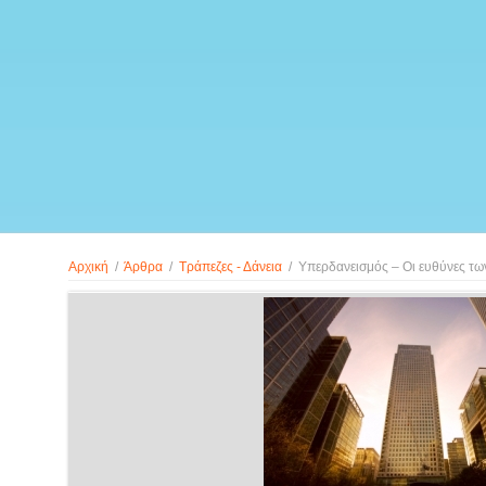
Αρχική
/
Άρθρα
/
Τράπεζες - Δάνεια
/
Υπερδανεισμός – Οι ευθύνες τω