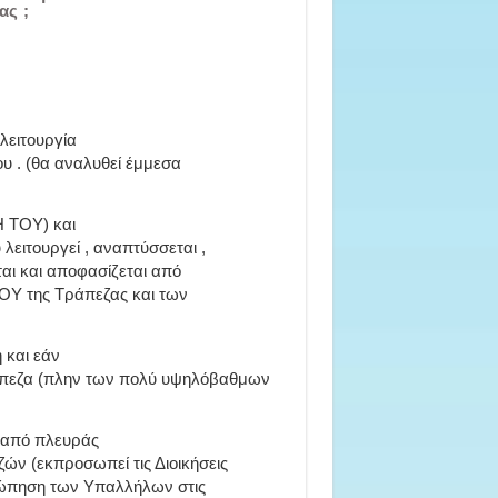
ας ;
 λειτουργία
του . (θα αναλυθεί έμμεσα
Η ΤΟΥ) και
ειτουργεί , αναπτύσσεται ,
ται και αποφασίζεται από
ΟΥ της Τράπεζας και των
 και εάν
άπεζα (πλην των πολύ υψηλόβαθμων
ν από πλευράς
ν (εκπροσωπεί τις Διοικήσεις
σώπηση των Υπαλλήλων στις