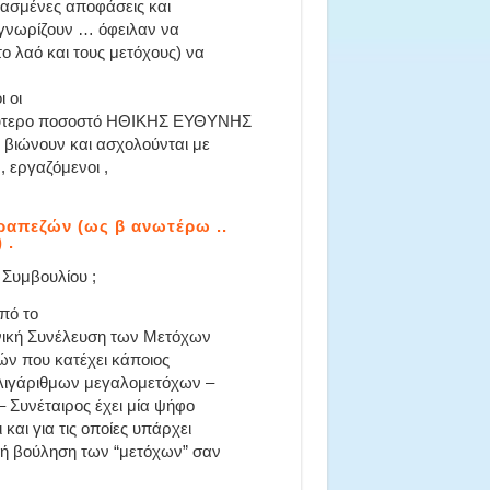
θασμένες αποφάσεις και
 γνωρίζουν … όφειλαν να
 λαό και τους μετόχους) να
 οι
αλύτερο ποσοστό ΗΘΙΚΗΣ ΕΥΘΥΝΗΣ
, βιώνουν και ασχολούνται με
, εργαζόμενοι ,
ραπεζών (ως β ανωτέρω ..
 .
 Συμβουλίου ;
πό το
ενική Συνέλευση των Μετόχων
χών που κατέχει κάποιος
ολιγάριθμων μεγαλομετόχων –
– Συνέταιρος έχει μία ψήφο
αι για τις οποίες υπάρχει
κή βούληση των “μετόχων” σαν