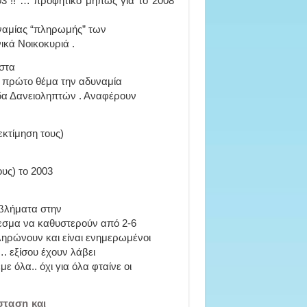
3 !! … προφητικό μήπως για το 2008
υναμίας “πληρωμής” των
κά Νοικοκυριά .
 στα
ε πρώτο θέμα την αδυναμία
δα Δανειοληπτών . Αναφέρουν
εκτίμηση τους)
υς) το 2003
οβλήματα στην
εσμα να καθυστερούν από 2-6
ηρώνουν και είναι ενημερωμένοι
. εξίσου έχουν λάβει
όλα.. όχι για όλα φταίνε οι
σταση και