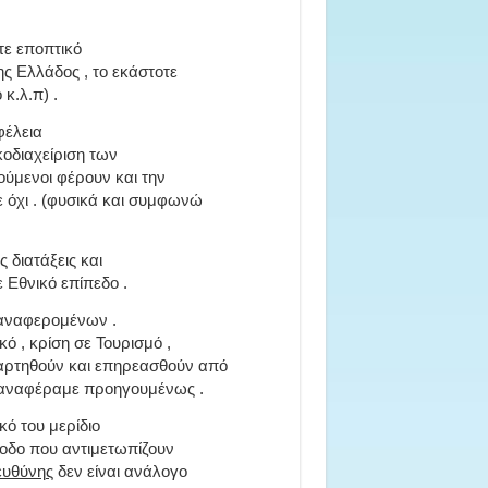
τε εποπτικό
ης Ελλάδος , το εκάστοτε
κ.λ.π) .
φέλεια
κοδιαχείριση των
ούμενοι φέρουν και την
ε όχι . (φυσικά και συμφωνώ
 διατάξεις και
ε Εθνικό επίπεδο .
οαναφερομένων .
ό , κρίση σε Τουρισμό ,
ξαρτηθούν και επηρεασθούν από
 αναφέραμε προηγουμένως .
ό του μερίδιο
ξοδο που αντιμετωπίζουν
υθύνης
δεν είναι ανάλογο