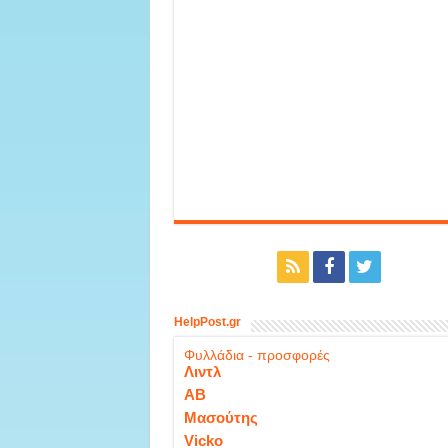
HelpPost.gr
Φυλλάδια - προσφορές
Λιντλ
ΑΒ
Μασούτης
Vicko