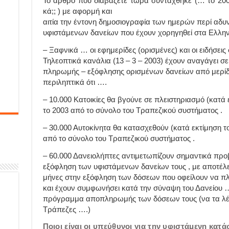
T
o άρθρο που διαβάζετε τώρα συντάχθηκε
(… το 200
κά;; )
με αφορμή και
αιτία την έντονη δημοσιογραφία των ημερών περί αδ
υφιστάμενων δανείων που έχουν χορηγηθεί στα Ελληνι
– Ξαφνικά … οι εφημερίδες (ορισμένες) και οι ειδήσεις
Τηλεοπτικά κανάλια (13 – 3 – 2003) έχουν αναγάγει σ
πληρωμής – εξόφλησης ορισμένων δανείων από μερί
περιληπτικά ότι ….
– 10.000 Κατοικίες θα βγούνε σε πλειστηριασμό (κατά 
το 2003 από το σύνολο του Τραπεζικού συστήματος .
– 30.000 Αυτοκίνητα θα κατασχεθούν (κατά εκτίμηση το
από το σύνολο του Τραπεζικού συστήματος .
– 60.000 Δανειολήπτες αντιμετωπίζουν σημαντικά πρ
εξόφληση των υφιστάμενων δανείων τους , με αποτέλ
μήνες στην εξόφληση των δόσεων που οφείλουν να πλ
και έχουν συμφωνήσει κατά την σύναψη του Δανείου …
πρόγραμμα αποπληρωμής των δόσεων τους (να τα λέμε 
Τράπεζες ….)
Ποιοι είναι οι υπεύθυνοι για την υφιστάμενη κατά