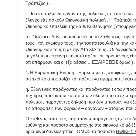
Τράπεζες ) .
ε. Τα εντεταλμένα όργανα της πολιτείας που ασκούν εί
έλεγχο είτε ασκούν Οικονομική πολιτική . Η Τράπεζα τ
Οικονομικό επιτελείο της κάθε Κυβέρνησης (Υπουργείο 
στ. Οι ίδιοι οι Δανειοδοτούμενοι με τα λάθη τους , την α
τους , τον εγωισμό τους , την τσαπατσουλιά και την κα
Οικονομικών τους ή με την ΑΤΥΧΙΑ τους . Οι δανειοδοτ
μεγαλύτερη ευθύνη είτε αυτό αρέσει σε ορισμένους είτ
ότι υπάρχουν και οι εξαιρέσεις …ΕΞΑΙΡΕΣΕΙΣ όμως ) .
ζ. Η Ευρωπαϊκή Ένωση . Έμμεσα με τις αποφάσεις , τις
ότι sxetiko αποφασίζει και πρέπει να εφαρμοστεί και σ
η. Εξωγενείς παράγοντες και παράγοντες εκ των πρ
π.χ τιμές προϊόντων και πρώτων υλών από το εξωτερικ
πόλεμοι , παράγοντες δηλαδή που δεν μπορούν να ε
τις αποφάσεις των φορέων – οργάνων – ατόμων που
Ο καθένας από τους παραπάνω παράγοντες έχει το δικ
ευθύνης και ποσοστό συμμετοχής στο οικονομικό αδιέ
ορισμένοι δανειολήπτες . ΟΜΩΣ το ποσοστό
ΗΘΙΚΗΣ ε