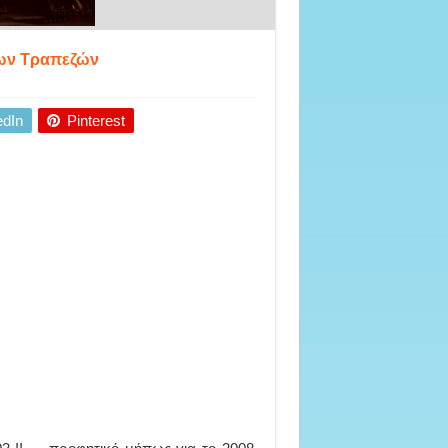
των Τραπεζών
edIn
Pinterest