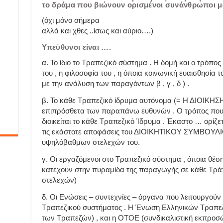
το δράμα που βιώνουν ορισμένοι συνάνθρωποι μ
(όχι μόνο σήμερα
αλλά και χθες ..ίσως και αύριο….)
Υπεύθυνοι είναι ….
α. Το ίδιο το Τραπεζικό σύστημα . Η δομή και ο τρόπος
του , η φιλοσοφία του , η όποια κοινωνική ευαισθησία 
με την ανάλυση των παραγόντων β , γ , δ ) .
β. Το κάθε Τραπεζικό ίδρυμα αυτόνομα (= Η ΔΙΟΙΚΗΣ
επιπρόσθετα των παραπάνω ευθυνών . Ο τρόπος που λ
διοικείται το κάθε Τραπεζικό Ίδρυμα . Έκαστο … ορίζε
τις εκάστοτε αποφάσεις του ΔΙΟΙΚΗΤΙΚΟΥ ΣΥΜΒΟΥΛΙ
υψηλόβαθμων στελεχών του.
γ. Οι εργαζόμενοι στο Τραπεζικό σύστημα , όποια θέση
κατέχουν στην πυραμίδα της παραγωγής σε κάθε Τρ
στελεχών)
δ. Οι Ενώσεις – συντεχνίες – όργανα που λειτουργού
Τραπεζικού συστήματος . Η Ένωση Ελληνικών Τραπεζώ
των Τραπεζών) , και η ΟΤΟΕ (συνδικαλιστική εκπρο