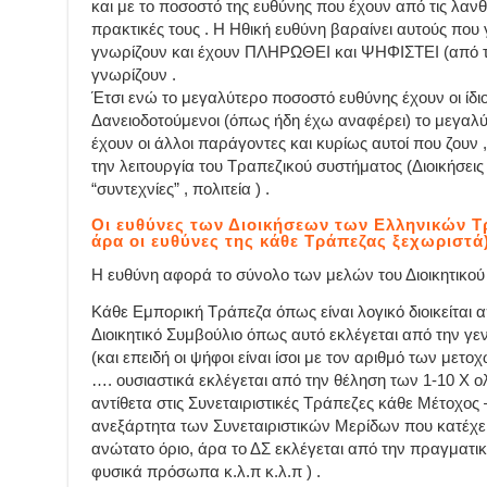
και με το ποσοστό της ευθύνης που έχουν από τις λαν
πρακτικές τους . Η Ηθική ευθύνη βαραίνει αυτούς που
γνωρίζουν και έχουν ΠΛΗΡΩΘΕΙ και ΨΗΦΙΣΤΕΙ (από το
γνωρίζουν .
Έτσι ενώ το μεγαλύτερο ποσοστό ευθύνης έχουν οι ίδιοι
Δανειοδοτούμενοι (όπως ήδη έχω αναφέρει) το μεγ
έχουν οι άλλοι παράγοντες και κυρίως αυτοί που ζουν 
την λειτουργία του Τραπεζικού συστήματος (Διοικήσεις 
“συντεχνίες” , πολιτεία ) .
Οι ευθύνες των Διοικήσεων των Ελληνικών Τ
άρα οι ευθύνες της κάθε Τράπεζας ξεχωριστά)
Η ευθύνη αφορά το σύνολο των μελών του Διοικητικού
Κάθε Εμπορική Τράπεζα όπως είναι λογικό διοικείται α
Διοικητικό Συμβούλιο όπως αυτό εκλέγεται από την γ
(και επειδή οι ψήφοι είναι ίσοι με τον αριθμό των μετο
…. ουσιαστικά εκλέγεται από την θέληση των 1-10 Χ 
αντίθετα στις Συνεταιριστικές Τράπεζες κάθε Μέτοχος 
ανεξάρτητα των Συνεταιριστικών Μερίδων που κατέχει κ
ανώτατο όριο, άρα το ΔΣ εκλέγεται από την πραγματι
φυσικά πρόσωπα κ.λ.π κ.λ.π ) .