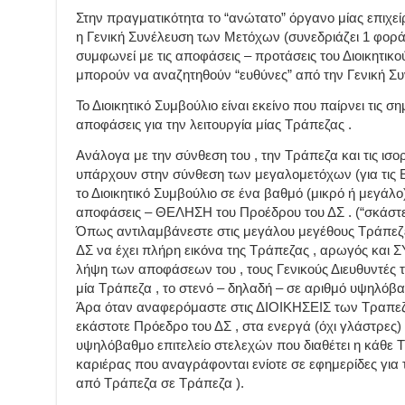
Στην πραγματικότητα το “ανώτατο” όργανο μίας επιχεί
η Γενική Συνέλευση των Μετόχων (συνεδριάζει 1 φορά
συμφωνεί με τις αποφάσεις – προτάσεις του Διοικητικο
μπορούν να αναζητηθούν “ευθύνες” από την Γενική Σ
Το Διοικητικό Συμβούλιο είναι εκείνο που παίρνει τις ση
αποφάσεις για την λειτουργία μίας Τράπεζας .
Ανάλογα με την σύνθεση του , την Τράπεζα και τις ισο
υπάρχουν στην σύνθεση των μεγαλομετόχων (για τις 
το Διοικητικό Συμβούλιο σε ένα βαθμό (μικρό ή μεγάλο
αποφάσεις – ΘΕΛΗΣΗ του Προέδρου του ΔΣ . (“σκάστε 
Όπως αντιλαμβάνεστε στις μεγάλου μεγέθους Τράπεζε
ΔΣ να έχει πλήρη εικόνα της Τράπεζας , αρωγός κα
λήψη των αποφάσεων του , τους Γενικούς Διευθυντές 
μία Τράπεζα , το στενό – δηλαδή – σε αριθμό υψηλόβα
Άρα όταν αναφερόμαστε στις ΔΙΟΙΚΗΣΕΙΣ των Τραπε
εκάστοτε Πρόεδρο του ΔΣ , στα ενεργά (όχι γλάστρες) 
υψηλόβαθμο επιτελείο στελεχών που διαθέτει η κάθε 
καριέρας που αναγράφονται ενίοτε σε εφημερίδες για 
από Τράπεζα σε Τράπεζα ).