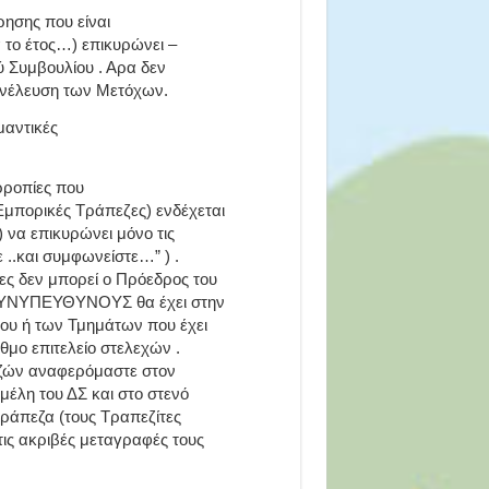
ρησης που είναι
 το έτος…) επικυρώνει –
ύ Συμβουλίου . Αρα δεν
υνέλευση των Μετόχων.
μαντικές
ρροπίες που
Εμπορικές Τράπεζες) ενδέχεται
) να επικυρώνει μόνο τις
..και συμφωνείστε…” ) .
ς δεν μπορεί ο Πρόεδρος του
ι ΣΥΝΥΠΕΥΘΥΝΟΥΣ θα έχει στην
του ή των Τμημάτων που έχει
θμο επιτελείο στελεχών .
ζών αναφερόμαστε στον
μέλη του ΔΣ και στο στενό
Τράπεζα (τους Τραπεζίτες
τις ακριβές μεταγραφές τους