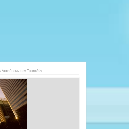
ν Διοικήσεων των Τραπεζών