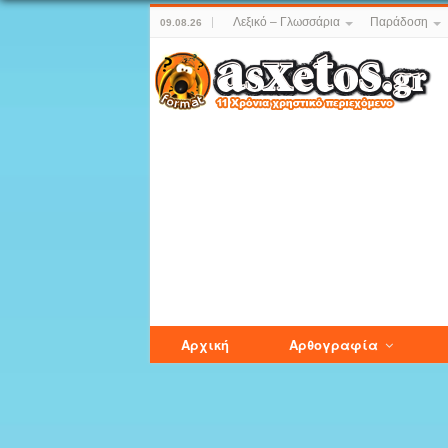
Λεξικό – Γλωσσάρια
Παράδοση
09.08.26
Αρχική
Αρθογραφία