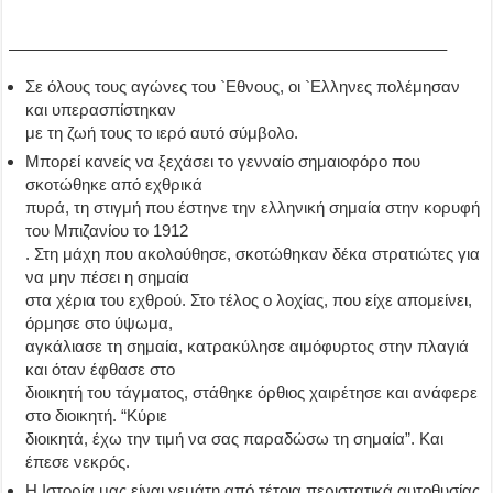
——————————————————————————–
Σε όλους τους αγώνες του `Εθνους, οι `Ελληνες πολέμησαν
και υπερασπίστηκαν
με τη ζωή τους το ιερό αυτό σύμβολο.
Μπορεί κανείς να ξεχάσει το γενναίο σημαιοφόρο που
σκοτώθηκε από εχθρικά
πυρά, τη στιγμή που έστηνε την ελληνική σημαία στην κορυφή
του Μπιζανίου το 1912
. Στη μάχη που ακολούθησε, σκοτώθηκαν δέκα στρατιώτες για
να μην πέσει η σημαία
στα χέρια του εχθρού. Στο τέλος ο λοχίας, που είχε απομείνει,
όρμησε στο ύψωμα,
αγκάλιασε τη σημαία, κατρακύλησε αιμόφυρτος στην πλαγιά
και όταν έφθασε στο
διοικητή του τάγματος, στάθηκε όρθιος χαιρέτησε και ανάφερε
στο διοικητή. “Κύριε
διοικητά, έχω την τιμή να σας παραδώσω τη σημαία”. Και
έπεσε νεκρός.
Η Ιστορία μας είναι γεμάτη από τέτοια περιστατικά αυτοθυσίας