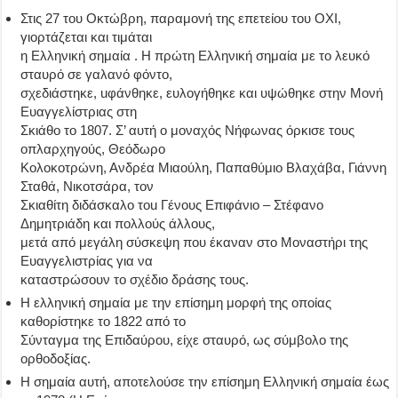
Στις 27 του Οκτώβρη, παραμονή της επετείου του ΟΧΙ,
γιορτάζεται και τιμάται
η Ελληνική σημαία . H πρώτη Ελληνική σημαία με το λευκό
σταυρό σε γαλανό φόντο,
σχεδιάστηκε, uφάνθηκε, ευλογήθηκε και υψώθηκε στην Μονή
Ευαγγελίστριας στη
Σκιάθο το 1807. Σ’ αυτή ο μοναχός Νήφωνας όρκισε τους
οπλαρχηγούς, Θεόδωρο
Κολοκοτρώνη, Ανδρέα Μιαούλη, Παπαθύμιο Βλαχάβα, Γιάννη
Σταθά, Νικοτσάρα, τον
Σκιαθίτη διδάσκαλο τοu Γένους Επιφάνιο – Στέφανο
Δημητριάδη και πολλούς άλλους,
μετά από μεγάλη σύσκεψη που έκαναν στο Μοναστήρι της
Ευαγγελιστρίας για να
καταστρώσουν το σχέδιο δράσης τους.
H ελληνική σημαία με την επίσημη μορφή της οποίας
καθορίστηκε το 1822 από το
Σύνταγμα της Επιδαύρου, είχε σταυρό, ως σύμβολο της
ορθοδοξίας.
Η σημαία αυτή, αποτελούσε την επίσημη Ελληνική σημαία έως