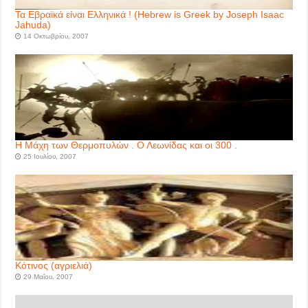
Τα Εβραϊκά είναι Ελληνικά ! (Hebrew is Greek by Joseph Isaac
Jahuda)
14 Οκτωβρίου, 2007
Η Μάχη των Θερμοπυλών . Ο Λεωνίδας και οι 300 .
25 Ιουλίου, 2007
Κότινος (αγριελιά)
29 Μαΐου, 2007