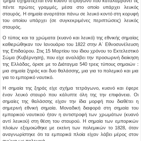
τμήμα σχηματίζεται ένα κυανό τετράγωνο που καταλαμβάνει τις
πέντε πρώτες γραμμές, μέσα στο οποίο υπάρχει λευκός
σταυρός. Η σημαία αναρτάται πάνω σε λευκό κοντό στη κορυφή
του οποίου υπάρχει (σε συγκεκριμένες περιπτώσεις) λευκός
σταυρός.
Ο τύπος και τα χρώματα (κυανό και λευκό) της εθνικής σημαίας
καθιερώθηκαν τον Ιανουάριο του 1822 στην Α΄ Εθνοσυνέλευση
της Επιδαύρου. Στις 15 Μαρτίου του ίδιου χρόνου το Εκτελεστικό
Σώμα (Κυβέρνηση), που είχε αναλάβει την προσωρινή διοίκηση
της Ελλάδας, όρισε με το Διάταγμα 540 τρεις τύπους σημαιών :
μια σημαία ξηράς και δυο θαλάσσης, μια για το πολεμικό και μια
για το εμπορικό ναυτικό.
Η σημαία της ξηράς είχε σχήμα τετράγωνο, κυανό και έφερε
έναν λευκό σταυρό που κάλυπτε όλη της την επιφάνεια. Οι
σημαίες της θαλάσσης είχαν την ίδια μορφή που διαθέτει η
σημερινή εθνική σημαία. Μοναδική διαφορά στη σημαία του
εμπορικού ναυτικού ήταν η αντιστροφή των χρωμάτων (κυανό
αντί λευκού) στη θέση του σταυρού. Η σημαία των εμπορικών
πλοίων εξομοιώθηκε με εκείνη των πολεμικών το 1828, όταν
αναγνωρίστηκε ότι τα εμπορικά πλοία είχαν λάβει μέρος στον
αγώνα ως πολεμικά.