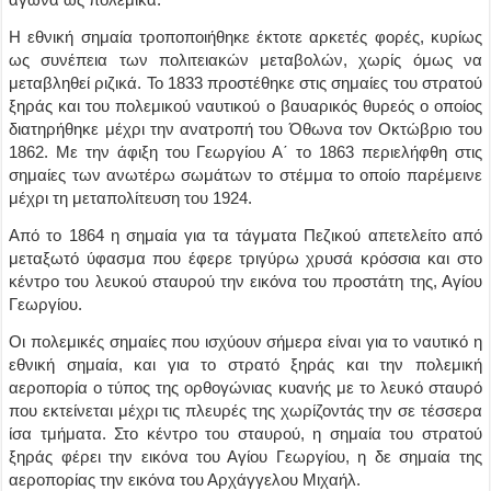
Η εθνική σημαία τροποποιήθηκε έκτοτε αρκετές φορές, κυρίως
ως συνέπεια των πολιτειακών μεταβολών, χωρίς όμως να
μεταβληθεί ριζικά. Το 1833 προστέθηκε στις σημαίες του στρατού
ξηράς και του πολεμικού ναυτικού ο βαυαρικός θυρεός ο οποίος
διατηρήθηκε μέχρι την ανατροπή του Όθωνα τον Οκτώβριο του
1862. Με την άφιξη του Γεωργίου Α΄ το 1863 περιελήφθη στις
σημαίες των ανωτέρω σωμάτων το στέμμα το οποίο παρέμεινε
μέχρι τη μεταπολίτευση του 1924.
Από το 1864 η σημαία για τα τάγματα Πεζικού απετελείτο από
μεταξωτό ύφασμα που έφερε τριγύρω χρυσά κρόσσια και στο
κέντρο του λευκού σταυρού την εικόνα του προστάτη της, Αγίου
Γεωργίου.
Οι πολεμικές σημαίες που ισχύουν σήμερα είναι για το ναυτικό η
εθνική σημαία, και για το στρατό ξηράς και την πολεμική
αεροπορία ο τύπος της ορθογώνιας κυανής με το λευκό σταυρό
που εκτείνεται μέχρι τις πλευρές της χωρίζοντάς την σε τέσσερα
ίσα τμήματα. Στο κέντρο του σταυρού, η σημαία του στρατού
ξηράς φέρει την εικόνα του Αγίου Γεωργίου, η δε σημαία της
αεροπορίας την εικόνα του Αρχάγγελου Μιχαήλ.