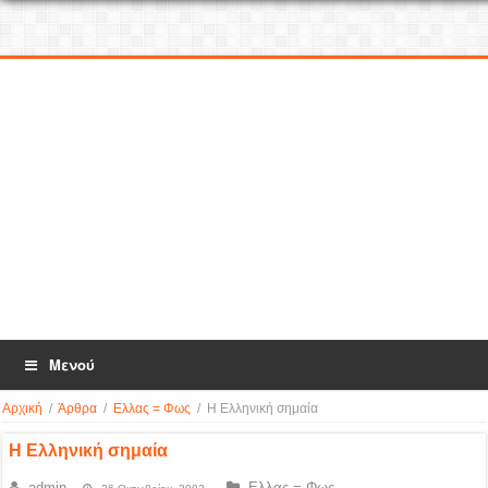
Μενού
Αρχική
/
Άρθρα
/
Ελλας = Φως
/
Η Ελληνική σημαία
Η Ελληνική σημαία
admin
Ελλας = Φως