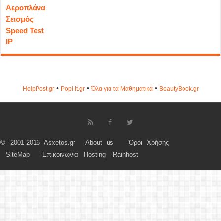
Αεροπλάνα
Σεισμός
Speed Test
IP
•
•
•
HelpPost.gr
Popi-it.gr
Όλα για τα Μαθηματικά
ΒeautyΒook.gr
© 2001-2016 Asxetos.gr
About us
Όροι Χρήσης
SiteMap
Επικοινωνία
Hosting
Rainhost