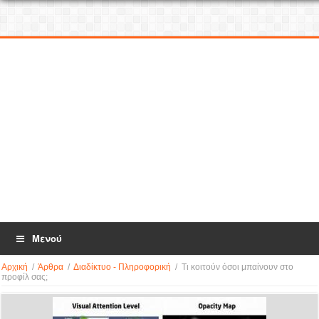
Μενού
Αρχική
/
Άρθρα
/
Διαδίκτυο - Πληροφορική
/
Τι κοιτούν όσοι μπαίνουν στο
προφίλ σας;