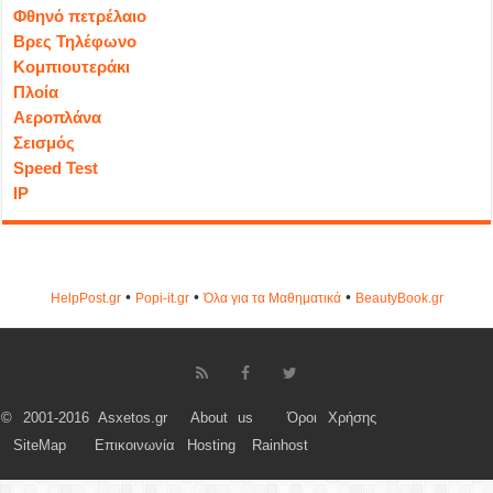
Φθηνό πετρέλαιο
Βρες Τηλέφωνο
Κομπιουτεράκι
Πλοία
Αεροπλάνα
Σεισμός
Speed Test
IP
•
•
•
HelpPost.gr
Popi-it.gr
Όλα για τα Μαθηματικά
ΒeautyΒook.gr
© 2001-2016 Asxetos.gr
About us
Όροι Χρήσης
SiteMap
Επικοινωνία
Hosting
Rainhost