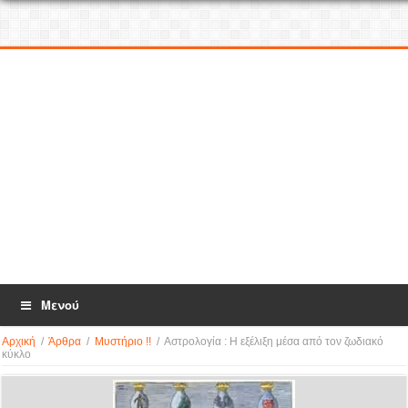
Μενού
Αρχική
/
Άρθρα
/
Μυστήριο !!
/
Αστρολογία : Η εξέλιξη μέσα από τον ζωδιακό
κύκλο