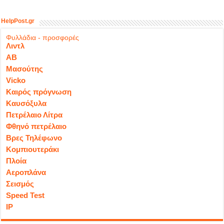
HelpPost.gr
Φυλλάδια - προσφορές
Λιντλ
ΑΒ
Μασούτης
Vicko
Καιρός πρόγνωση
Καυσόξυλα
Πετρέλαιο Λίτρα
Φθηνό πετρέλαιο
Βρες Τηλέφωνο
Κομπιουτεράκι
Πλοία
Αεροπλάνα
Σεισμός
Speed Test
IP