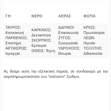
ΓΗ
ΝΕΡΟ
ΑΕΡΑΣ
ΦΩΤΙΑ
ΤΑΥΡΟΣ:
ΔΙΔΥΜΟΙ:
ΚΡΙΟΣ:
ΚΑΡΚΙΝΟΣ:
Κατασκευή
Επικοινωνία
Πρωτοπορία
Δεκτικότητα
ΠΑΡΘΕΝΟΣ:
ΖΥΓΟΣ:
ΛΕΩΝ:
ΣΚΟΡΠΙΟΣ:
Επιστήμη
Συνεργασία
Ηγεσία
Εμπειρία
ΑΙΓΟΚΕΡΩΣ:
ΥΔΡΟΧΟΟΣ:
ΤΟΞΟΤΗΣ:
ΙΧΘΕΙΣ: Τέχνη
Ιεραρχία
Θεωρία
Διδασκαλία
Ας δούμε αυτή την εξελικτική πορεία, σε συνδυασμό με την
συμπληρωματικότητα των “απέναντι” Ζωδίων.