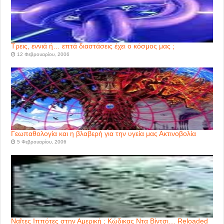
Τρεις, εννιά ή… επτά διαστάσεις έχει ο κόσμος μας ;
12 Φεβρουαρίου, 2006
Γεωπαθολογία και η βλαβερή για την υγεία μας Ακτινοβολία
5 Φεβρουαρίου, 2006
Ναΐτες Ιππότες στην Αμερική ; Κώδικας Ντα Βίντσι… Reloaded