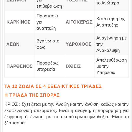
το Ανώτερο
επιβεβαίωση
Προστασία
Κατάκτηση της
ΚΑΡΚΙΝΟΣ
για
ΑΙΓΟΚΕΡΩΣ
Ανάπτυξης
ανάπτυξη
Αναγέννηση με
Βγαίνω στο
ΛΕΩΝ
ΥΔΡΟΧΟΟΣ
την
φως
Ανακάλυψη
Απελευθέρωση
Προσφέρω
ΠΑΡΘΕΝΟΣ
ΙΧΘΕΙΣ
με την
υπηρεσία
Υπηρεσία
ΤΑ 12 ΖΩΔΙΑ ΣΕ 4 ΕΞΕΛΙΚΤΙΚΕΣ ΤΡΙΑΔΕΣ
Η ΤΡΙΑΔΑ ΤΗΣ ΣΠΟΡΑΣ
ΚΡΙΟΣ : Σχετίζεται με την Άνοιξη και την άνθιση, καθώς και την
εκσφενδόνιση σπέρματος. Είναι η ανάγκη, η παρόρμηση για
έκφραση ή ένωση με το σκοπό-έρωτα-φιλοδοξία. Είναι το
ξέσπασμα.