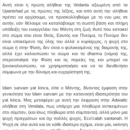
Αυτή είναι η πρώτη αλήθεια της Vedanta αξιωμένη από τα
Upanishad με τις πρώτες της λέξεις, και από αυτή την αλήθεια
πρέπει να αρχίσουμε, να προσκολληθούμε με το νου μας σε
αυτήν, εάν θέλουμε να καταλάβουμε τη σωστή βάση και πλήρη
υπόδειξη του ευαγγελίου του Μάντη στη ζωή: Αυτό που κατοικεί
στο σώμα σου είναι Θεός, Εαυτός και Πνεύμα, το Πνεύμα δεν
είναι υποκείμενο της ύλης του αλλά ο κυρίαρχος, η ψυχή στο
σώμα ή στην Φύση, δεν είναι ο φυλακισμένος της διαμονής της,
αλλά έχει καλουπώσει το σώμα και τα dharma (νόμοι) της,
στερεοποίησε την Φύση και τις πορείες της και μπορεί να
ξανακαλουπώσει, να χρησιμοποιήσει και να τα διευθετήσει
σύμφωνα με την δύναμη και ευχαρίστησή της.
Idam sarvam yat kinca, είπε ο Μάντης, δίνοντας έμφαση στην
γενικότητα του Idam sarvam με την κατανοητή ιδιαιτερότητα του
yat kinca. Μας μεταφέρει με αυτή την έκφραση στην Adwaitic
αλήθεια στη Vendata, πως υπάρχει μια πληθώρα αντικειμένων
στο σύμπαν, (και ίσως πληθώρα από σύμπαντα), αλλά μόνο μια
ψυχή πραγμάτων και όχι πολλές ψυχές. Eco’calah santanah. Η
Ψυχή σε όλα αυτά και σε κάθε ιδιαίτερο σχήμα, είναι μία, ακίνητη