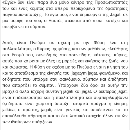
«Εγώ» δεν είναι παρά ένα μόνο κέντρο της Προσωπικότητάς
του και ένας κόμπος στα άπειρα περιεχόμενα της δραστήριας
παγκόσμιο-ύπαρξης. Το εγώ μου, είναι δημιουργία της Jagati σε
μια μορφή του νου, ο Εαυτός στέκεται από πίσω, κατέχει και
υπερβαίνει το σύμπαν.
Αυτό, είναι Πνεύμα σε σχέση με την Φύση, ένα στη
πολλαπλότητα, ο Κύριος της φύσης και των μεθόδων, ελεύθερος
στα δεσμά του, συνειδητός στο ασυνείδητο, κάτοικος, κύριος,
αυτός που χαίρεται με όλες τις μορφές και κινήσεις της ζωής, νου
και σώματος. Η Φύση σε σχέση με το Πνεύμα είναι η κίνησή του
και το αποτέλεσμα της κίνησής του, jagatym jagat, φαινόμενο, και
οτιδήποτε που υπάρχει σαν φαινόμενο, σύμπαν και ό,τιδήποτε
που απαρτίζει το σύμπαν. Υπάρχουν δύο όροι σε αυτήν την
βραχεία αλλά ισχυρή συνταγή jagati και jagat. Ο δεύτερος jagat,
είναι η ιδιαιτερότητα και η πολλαπλότητα και συμπεριλαμβάνει
ό,τιδήποτε είναι χωριστή ύπαρξη, ατομικό πράγμα ή κίνηση,
jatkica, ο πρώτος, jagati, είναι γενικός και υποδεικνύει και το
επακόλουθο άθροισμα και το διαπλαστικό στοιχείο όλων αυτών
των ιδιαίτερων υπάρξεων.