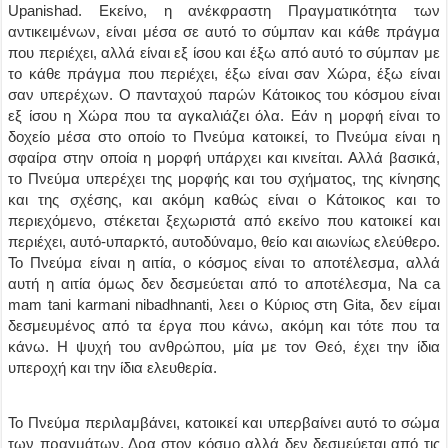
Upanishad. Εκείνο, η ανέκφραστη Πραγματικότητα των
αντικειμένων, είναι μέσα σε αυτό το σύμπαν και κάθε πράγμα
που περιέχει, αλλά είναι εξ ίσου και έξω από αυτό το σύμπαν με
το κάθε πράγμα που περιέχει, έξω είναι σαν Χώρα, έξω είναι
σαν υπερέχων. Ο πανταχού παρών Κάτοικος του κόσμου είναι
εξ ίσου η Χώρα που τα αγκαλιάζει όλα. Εάν η μορφή είναι το
δοχείο μέσα στο οποίο το Πνεύμα κατοικεί, το Πνεύμα είναι η
σφαίρα στην οποία η μορφή υπάρχει και κινείται. Αλλά βασικά,
το Πνεύμα υπερέχει της μορφής και του σχήματος, της κίνησης
και της σχέσης, και ακόμη καθώς είναι ο Κάτοικος και το
περιεχόμενο, στέκεται ξεχωριστά από εκείνο που κατοικεί και
περιέχει, αυτό-υπαρκτό, αυτοδύναμο, θείο και αιωνίως ελεύθερο.
Το Πνεύμα είναι η αιτία, ο κόσμος είναι το αποτέλεσμα, αλλά
αυτή η αιτία όμως δεν δεσμεύεται από το αποτέλεσμα, Na ca
mam tani karmani nibadhnanti, λεει ο Κύριος στη Gita, δεν είμαι
δεσμευμένος από τα έργα που κάνω, ακόμη και τότε που τα
κάνω. Η ψυχή του ανθρώπου, μία με τον Θεό, έχει την ίδια
υπεροχή και την ίδια ελευθερία.
Το Πνεύμα περιλαμβάνει, κατοικεί και υπερβαίνει αυτό το σώμα
των πραγμάτων. Δρα στον κόσμο αλλά δεν δεσμεύεται από τις