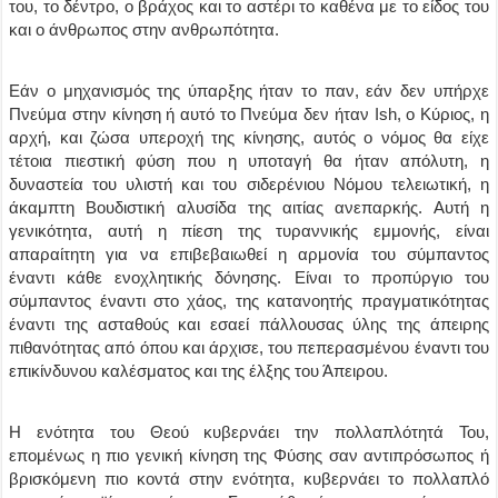
του, το δέντρο, ο βράχος και το αστέρι το καθένα με το είδος του
και ο άνθρωπος στην ανθρωπότητα.
Εάν ο μηχανισμός της ύπαρξης ήταν το παν, εάν δεν υπήρχε
Πνεύμα στην κίνηση ή αυτό το Πνεύμα δεν ήταν Ish, ο Κύριος, η
αρχή, και ζώσα υπεροχή της κίνησης, αυτός ο νόμος θα είχε
τέτοια πιεστική φύση που η υποταγή θα ήταν απόλυτη, η
δυναστεία του υλιστή και του σιδερένιου Νόμου τελειωτική, η
άκαμπτη Βουδιστική αλυσίδα της αιτίας ανεπαρκής. Αυτή η
γενικότητα, αυτή η πίεση της τυραννικής εμμονής, είναι
απαραίτητη για να επιβεβαιωθεί η αρμονία του σύμπαντος
έναντι κάθε ενοχλητικής δόνησης. Είναι το προπύργιο του
σύμπαντος έναντι στο χάος, της κατανοητής πραγματικότητας
έναντι της ασταθούς και εσαεί πάλλουσας ύλης της άπειρης
πιθανότητας από όπου και άρχισε, του πεπερασμένου έναντι του
επικίνδυνου καλέσματος και της έλξης του Άπειρου.
Η ενότητα του Θεού κυβερνάει την πολλαπλότητά Του,
επομένως η πιο γενική κίνηση της Φύσης σαν αντιπρόσωπος ή
βρισκόμενη πιο κοντά στην ενότητα, κυβερνάει το πολλαπλό