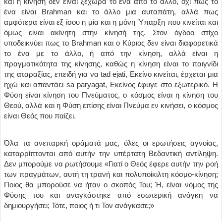
και η κίνηση δεν είναι ξέχωρα το ένα από το άλλο, όχι πως το
ένα είναι Brahman και το άλλο μια αυταπάτη, αλλά πως
αμφότερα είναι εξ ίσου η μία και η μόνη Ύπαρξη που κινείται και
όμως είναι ακίνητη στην κίνησή της. Στον όγδοο στίχο
υποδεικνύει πως το Brahman και ο Κύριος δεν είναι διαφορετικά
το ένα με το άλλο, ή από την κίνηση, αλλά είναι η
πραγματικότητα της κίνησης, καθώς η κίνηση είναι το παιγνίδι
της αταραξίας, επειδή για να tad ejati, Εκείνο κινείται, έρχεται μια
ηχώ και απαντάει sa paryagat, Εκείνος έφυγε στο εξωτερικό. Η
Φύση είναι κίνηση του Πνεύματος, ο κόσμος είναι η κίνηση του
Θεού, αλλά και η Φύση επίσης είναι Πνεύμα εν κινήσει, ο κόσμος
είναι Θεός που παίζει.
Όλα τα ανεπαρκή οράματά μας, όλες οι ερωτήσεις αγνοίας,
καταρρίπτονται από αυτήν την υπέρτατη Βεδαντική αντίληψη.
Δεν μπορούμε να ρωτήσουμε «Γιατί ο Θεός έφερε αυτήν την ροή
των πραγμάτων, αυτή τη τρανή και πολυποίκιλτη κόσμο-κίνηση;
Ποιος θα μπορούσε να ήταν ο σκοπός Του; Ή, είναι νόμος της
Φύσης του και αναγκάστηκε από εσωτερική ανάγκη να
δημιουργήσει; Τότε, ποιος ή τι Τον ανάγκασε;»