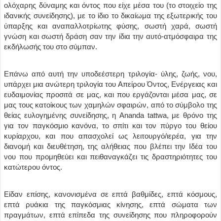
ολόχαρης δύναμης και όντος που είχε μέσα του (το στοιχείο της
ιδανικής συνείδησης), με το ίδιο το δικαίωμα της εξωτερικής του
ύπαρξης και αναπαλλοτρίωτης φύσης, σωστή χαρά, σωστή
γνώση και σωστή δράση σαν την ίδια την αυτό-ατμόσφαιρα της
εκδήλωσής του στο σύμπαν.
Επάνω από αυτή την υποδεέστερη τριλογία- ύλης, ζωής, νου,
υπάρχει μια ανώτερη τριλογία του Απείρου Όντος, Ενέργειας και
ευδαιμονίας προσιτά σε μας, και που εργάζονται μέσα μας, σε
μας τους κατοίκους των χαμηλών σφαιρών, από το σύμβολο της
θείας ευλογημένης συνείδησης, η Ananda tattwa, με θρόνο της
για τον παγκόσμιο κανόνα, το σπίτι και τον πύργο του θείου
κυρίαρχου, και που απασχολεί ως λειτουργό/ιερέα, για την
διανομή και διευθέτηση, της αλήθειας που βλέπει την Ιδέα του
νου που προμηθεύει και πειθαναγκάζει τις δραστηριότητες του
κατώτερου όντος.
Είδαν επίσης, κανονισμένα σε επτά βαθμίδες, επτά κόσμους,
επτά ρυάκια της παγκόσμιας κίνησης, επτά σώματα των
πραγμάτων, επτά επίπεδα της συνείδησης που πληροφορούν