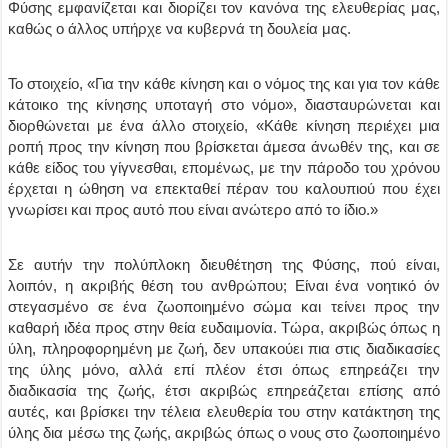
Φύσης εμφανίζεται και διορίζει τον κανόνα της ελευθερίας μας,
καθώς ο άλλος υπήρχε να κυβερνά τη δουλεία μας.
Το στοιχείο, «Για την κάθε κίνηση και ο νόμος της και για τον κάθε
κάτοικο της κίνησης υποταγή στο νόμο», διασταυρώνεται και
διορθώνεται με ένα άλλο στοιχείο, «Κάθε κίνηση περιέχει μια
ροπή προς την κίνηση που βρίσκεται άμεσα άνωθέν της, και σε
κάθε είδος του γίγνεσθαι, επομένως, με την πάροδο του χρόνου
έρχεται η ώθηση να επεκταθεί πέραν του καλουπιού που έχει
γνωρίσει και προς αυτό που είναι ανώτερο από το ίδιο.»
Σε αυτήν την πολύπλοκη διευθέτηση της Φύσης, πού είναι,
λοιπόν, η ακριβής θέση του ανθρώπου; Είναι ένα νοητικό όν
στεγασμένο σε ένα ζωοποιημένο σώμα και τείνει προς την
καθαρή ιδέα προς στην θεία ευδαιμονία. Τώρα, ακριβώς όπως η
ύλη, πληροφορημένη με ζωή, δεν υπακούει πια στις διαδικασίες
της ύλης μόνο, αλλά επί πλέον έτσι όπως επηρεάζει την
διαδικασία της ζωής, έτσι ακριβώς επηρεάζεται επίσης από
αυτές, και βρίσκει την τέλεια ελευθερία του στην κατάκτηση της
ύλης δια μέσω της ζωής, ακριβώς όπως ο νους στο ζωοποιημένο