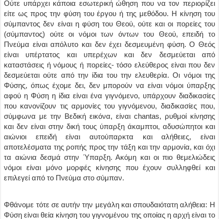
Ούτε υπάρχει κάποια εσωτερική ώθηση που να τον περιορίζει
είτε ως προς την φύση του έργου ή της μεθόδου. Η κίνηση του
σύμπαντος δεν είναι η φύση του Θεού, ούτε και οι πορείες του
(σύμπαντος) ούτε οι νόμοι των όντων του Θεού, επειδή το
Πνεύμα είναι απόλυτο και δεν έχει δεσμευμένη φύση. Ο Θεός
είναι υπέρτατος και υπερέχων και δεν δεσμεύεται από
καταστάσεις ή νόμους ή πορείες- τόσο ελεύθερος είναι που δεν
δεσμεύεται ούτε από την ίδια του την ελευθερία. Οι νόμοι της
Φύσης, όπως έχομε δει, δεν μπορούν να είναι νόμοι ύπαρξης
αφού η Φύση η ίδια είναι ένα γιγνόμενο, υπάρχουν διαδικασίες
που κανονίζουν τις αρμονίες του γιγνόμενου, διαδικασίες που,
σύμφωνα με την Βεδική εικόνα, είναι chantas, ρυθμοί κίνησης
και δεν είναι στην δική τους ύπαρξη άκαμπτοι, αδυσώπητοι και
αιώνιοι επειδή είναι αυτούπαρκτα και αλήθειες, είναι
αποτελέσματα της ροπής προς την τάξη και την αρμονία, και όχι
τα αιώνια δεσμά στην Ύπαρξη. Ακόμη και οι πιο θεμελιώδεις
νόμοι είναι μόνο μορφές κίνησης που έχουν συλληφθεί και
επιλεγεί από το Πνεύμα στο σύμπαν.
Φθάνομε τότε σε αυτήν την μεγάλη και σπουδαιότατη αλήθεια: Η
Φύση είναι θεία κίνηση του γιγνομένου της οποίας η αρχή είναι το