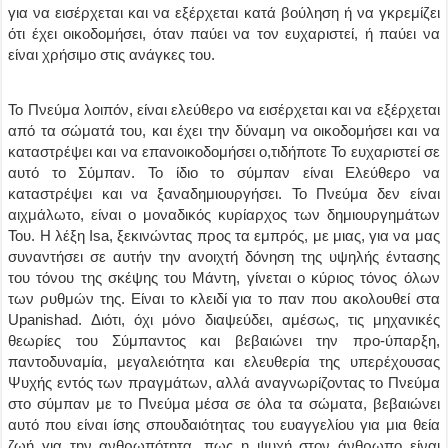
για να εισέρχεται και να εξέρχεται κατά βούληση ή να γκρεμίζει
ότι έχει οικοδομήσει, όταν παύει να τον ευχαριστεί, ή παύει να
είναι χρήσιμο στις ανάγκες του.
Το Πνεύμα λοιπόν, είναι ελεύθερο να εισέρχεται και να εξέρχεται
από τα σώματά του, και έχει την δύναμη να οικοδομήσει και να
καταστρέψει και να επανοικοδομήσει ο,τιδήποτε Το ευχαριστεί σε
αυτό το Σύμπαν. Το ίδιο το σύμπαν είναι Ελεύθερο να
καταστρέψει και να ξαναδημιουργήσει. Το Πνεύμα δεν είναι
αιχμάλωτο, είναι ο μοναδικός κυρίαρχος των δημιουργημάτων
Του. Η λέξη Isa, ξεκινώντας προς τα εμπρός, με μιας, για να μας
συναντήσει σε αυτήν την ανοιχτή δόνηση της υψηλής έντασης
του τόνου της σκέψης του Μάντη, γίνεται ο κύριος τόνος όλων
των ρυθμών της. Είναι το κλειδί για το παν που ακολουθεί στα
Upanishad. Διότι, όχι μόνο διαψεύδει, αμέσως, τις μηχανικές
θεωρίες του Σύμπαντος και βεβαιώνει την προ-ύπαρξη,
παντοδυναμία, μεγαλειότητα και ελευθερία της υπερέχουσας
Ψυχής εντός των πραγμάτων, αλλά αναγνωρίζοντας το Πνεύμα
στο σύμπαν με το Πνεύμα μέσα σε όλα τα σώματα, βεβαιώνει
αυτό που είναι ίσης σπουδαιότητας του ευαγγελίου για μια θεία
ζωή για την ανθρωπότητα, πως η ψυχή στον άνθρωπο είναι