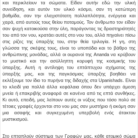
και περικλείουν τα σώματα. Είδαν αυτήν εδώ την υλική
συνείδηση, και αυτόν τον υλικό κόσμο, σαν τη κατώτερη
βαθμίδα, σαν την ελαχιστότατη πολλαπλότητα, ενέργεια και
χαρά, από αυτούς τους θείου ποταμούς. Τον άνθρωπο τον είδαν
σαν ψυχή κατοικούσα στην ύλη, παράγοντας τις δραστηριότητές
του από τον νου, κρατάει αυτές στο νου του, αλλά πηγαίνει πίσω
στις ρίζες της ύπαρξής του, στην θεία τριλογία. Η γη, στη
γλώσσα της σκέψης τους, είναι το υποπόδιο και το βάθρο της
ανθρώπινης μονάδας, αλλά οι ουρανοί της Ananda να κρύβουν
το μυστικό και την ασύλληπτη κορυφή της κοσμικής του
ύπαρξης. Αυτή η αντίληψη του επτάπτυχου σχήματος της
ύπαρξής μας, και της παγκόσμιας ύπαρξης βοηθάει να
εκλέξουμε τον ίδιο το πυρήνα της διδαχής στα Upanishads. Είναι
το κλειδί για πολλά άλλα κεφάλαια όπου δεν υπάρχει άμεση
μνεία ή επακριβής αναφορά σε κανένα από τις επτά συνθήκες.
Κι αυτό, επειδή, μας λείπουν αυτές οι νύξεις που τόσο πολύ σε
τέτοιες γραφές έρχονται στο νου μας σαν μυστήριο ή ακόμη σαν
μια ασαφής και συγκεχυμένη υπερβολή ενός άτακτου
μυστικισμού.
Στο επταπλούν σύστημα των Γραφών μας, κάθε ατομικό σώμα