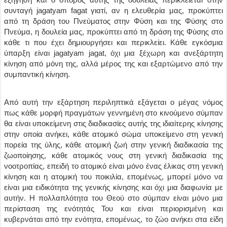
συνταγή jagatyam fagat γιατί, αν η ελευθερία μας, προκύπτει
από τη δράση του Πνεύματος στην Φύση και της Φύσης στο
Πνεύμα, η δουλεία μας, προκύπτει από τη δράση της Φύσης στο
κάθε τι που έχει δημιουργήσει και περικλείει. Κάθε εγκόσμια
ύπαρξη είναι jagatyam jagat, όχι μια ξέχωρη και ανεξάρτητη
κίνηση από μόνη της, αλλά μέρος της και εξαρτώμενο από την
συμπαντική κίνηση.
Από αυτή την εξάρτηση περιληπτικά εξάγεται ο μέγας νόμος
πως κάθε μορφή πραγμάτων γεννημένη στο κινούμενο σύμπαν
θα είναι υποκείμενη στις διαδικασίες αυτής της ιδιαίτερης κίνησης
στην οποία ανήκει, κάθε ατομικό σώμα υποκείμενο στη γενική
πορεία της ύλης, κάθε ατομική ζωή στην γενική διαδικασία της
ζωοποίησης, κάθε ατομικός νους στη γενική διαδικασία της
νοοτροπίας, επειδή το ατομικό είναι μόνο ένας έλικας στη γενική
κίνηση και η ατομική του ποικιλία, επομένως, μπορεί μόνο να
είναι μια ειδικότητα της γενικής κίνησης και όχι μια διαφωνία με
αυτήν. Η πολλαπλότητα του Θεού στο σύμπαν είναι μόνο μια
περίσταση της ενότητάς Του και είναι περιορισμένη και
κυβερνάται από την ενότητα, επομένως, το ζώο ανήκει στα είδη