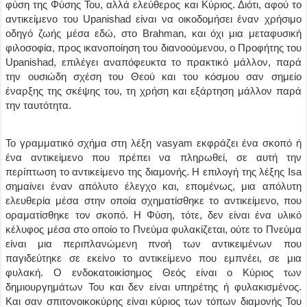
φύση της Φύσης Του, αλλά ελεύθερος και Κύριος. Διότι, αφού το
αντικείμενο του Upanishad είναι να οικοδομήσει έναν χρήσιμο
οδηγό ζωής μέσα εδώ, στο Brahman, και όχι μια μεταφυσική
φιλοσοφία, προς ικανοποίηση του διανοούμενου, ο Προφήτης του
Upanishad, επιλέγει αναπόφευκτα το πρακτικό μάλλον, παρά
την ουσιώδη σχέση του Θεού και του κόσμου σαν σημείο
έναρξης της σκέψης του, τη χρήση και εξάρτηση μάλλον παρά
την ταυτότητα.
Το γραμματικό σχήμα στη λέξη vasyam εκφράζει ένα σκοπό ή
ένα αντικείμενο που πρέπει να πληρωθεί, σε αυτή την
περίπτωση το αντικείμενο της διαμονής. Η επιλογή της λέξης Isa
σημαίνει έναν απόλυτο έλεγχο και, επομένως, μια απόλυτη
ελευθερία μέσα στην οποία σχηματίσθηκε το αντικείμενο, που
οραματίσθηκε τον σκοπό. Η Φύση, τότε, δεν είναι ένα υλικό
κέλυφος μέσα στο οποίο το Πνεύμα φυλακίζεται, ούτε το Πνεύμα
είναι μια περιπλανώμενη πνοή των αντικειμένων που
παγιδεύτηκε σε εκείνο το αντικείμενο που εμπνέει, σε μια
φυλακή. Ο ενδοκατοικίσημος Θεός είναι ο Κύριος των
δημιουργημάτων Του και δεν είναι υπηρέτης ή φυλακισμένος.
Και σαν σπιτονοικοκύρης είναι κύριος των τόπων διαμονής Του