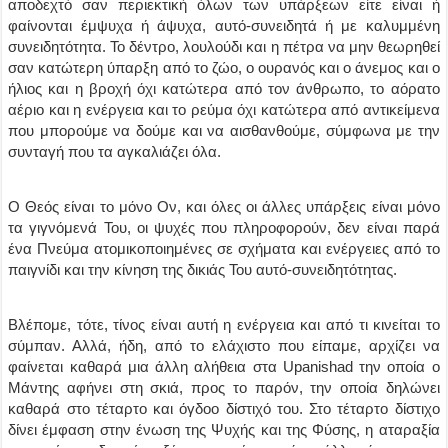
αποδεχτό σαν περιεκτική όλων των υπάρξεων είτε είναι ή
φαίνονται έμψυχα ή άψυχα, αυτό-συνειδητά ή με καλυμμένη
συνειδητότητα. Το δέντρο, λουλούδι και η πέτρα να μην θεωρηθεί
σαν κατώτερη ύπαρξη από το ζώο, ο ουρανός και ο άνεμος και ο
ήλιος και η βροχή όχι κατώτερα από τον άνθρωπο, το αόρατο
αέριο και η ενέργεια και το ρεύμα όχι κατώτερα από αντικείμενα
που μπορούμε να δούμε και να αισθανθούμε, σύμφωνα με την
συνταγή που τα αγκαλιάζει όλα.
Ο Θεός είναι το μόνο Ον, και όλες οι άλλες υπάρξεις είναι μόνο
τα γιγνόμενά Του, οι ψυχές που πληροφορούν, δεν είναι παρά
ένα Πνεύμα ατομικοποιημένες σε σχήματα και ενέργειες από το
παιγνίδι και την κίνηση της δικιάς Του αυτό-συνειδητότητας.
Βλέπομε, τότε, τίνος είναι αυτή η ενέργεια και από τι κινείται το
σύμπαν. Αλλά, ήδη, από το ελάχιστο που είπαμε, αρχίζει να
φαίνεται καθαρά μια άλλη αλήθεια στα Upanishad την οποία ο
Μάντης αφήνει στη σκιά, προς το παρόν, την οποία δηλώνει
καθαρά στο τέταρτο και όγδοο δίστιχό του. Στο τέταρτο δίστιχο
δίνει έμφαση στην ένωση της Ψυχής και της Φύσης, η αταραξία