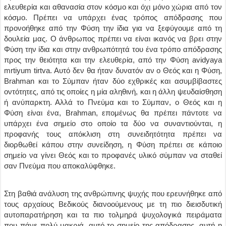
ελευθερία και αθανασία στον κόσμο και όχι μόνο χώρια από τον
κόσμο. Πρέπει να υπάρχει ένας τρόπος απόδρασης που
προνοήθηκε από την Φύση την ίδια για να ξεφύγουμε από τη
δουλεία μας. Ο άνθρωπος πρέπει να είναι ικανός να βρει στην
Φύση την ίδια και στην ανθρωπότητά του ένα τρόπο απόδρασης
προς την θειότητα και την ελευθερία, από την Φύση avidyaya
mrtiyum tirtva. Αυτό δεν θα ήταν δυνατόν αν ο Θεός και η Φύση,
Brahman και το Σύμπαν ήταν δύο εχθρικές και ασυμβίβαστες
οντότητες, από τις οποίες η μία αληθινή, και η άλλη ψευδαίσθηση
ή ανύπαρκτη. Αλλά το Πνεύμα και το Σύμπαν, ο Θεός και η
Φύση είναι ένα, Brahman, επομένως θα πρέπει πάντοτε να
υπάρχει ένα σημείο στο οποίο τα δύο να συναντιούνται, η
προφανής τους απόκλιση στη συνειδητότητα πρέπει να
διορθωθεί κάπου στην συνείδηση, η Φύση πρέπει σε κάποιο
σημείο να γίνει Θεός και το προφανές υλικό σύμπαν να σταθεί
σαν Πνεύμα που αποκαλύφθηκε.
Στη βαθιά ανάλυση της ανθρώπινης ψυχής που ερευνήθηκε από
τους αρχαίους Βεδικούς διανοούμενους με τη πιο διεισδυτική
αυτοπαρατήρηση και τα πιο τολμηρά ψυχολογικά πειράματα
που πάνε πολύ μακριά, αυτό το σημείο της απόδρασης, αυτή η