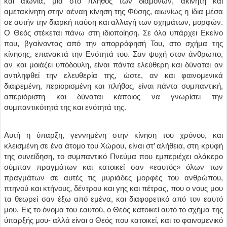
και αιώνια, μία στο πλήθος των διαμονών, ακίνητη και
αμετακίνητη στην αέναη κίνηση της Φύσης, αιωνίως η ίδια μέσα
σε αυτήν την διαρκή παύση και αλλαγή των σχημάτων, μορφών.
Ο Θεός στέκεται πάνω στη ιδιοποίηση. Σε όλα υπάρχει Εκείνο
που, βγαίνοντας από την απορρόφησή Του, στο σχήμα της
κίνησης, επανακτά την Ενότητά του. Σαν ψυχή στον άνθρωπο,
αν και μοιάζει υπόδουλη, είναι πάντα ελεύθερη και δύναται αν
αντιληφθεί την ελευθερία της, ώστε, αν και φαινομενικά
διαιρεμένη, περιορισμένη και πλήθος, είναι πάντα συμπαντική,
απεριόριστη και δύναται κάποιος να γνωρίσει την
συμπαντικότητά της και ενότητά της.
Αυτή η ύπαρξη, γεννημένη στην κίνηση του χρόνου, και
κλεισμένη σε ένα άτομο του Χώρου, είναι στ’ αλήθεια, στη κρυφή
της συνείδηση, το συμπαντικό Πνεύμα που εμπεριέχει ολάκερο
σύμπαν πραγμάτων και κατοικεί σαν «εαυτός» όλων των
πραγμάτων σε αυτές τις μυριάδες μορφές του ανθρώπου,
πτηνού και κτήνους, δέντρου και γης και πέτρας, που ο νους μου
τα θεωρεί σαν έξω από εμένα, και διαφορετικό από τον εαυτό
μου. Εις το όνομα του εαυτού, ο Θεός κατοικεί αυτό το σχήμα της
ύπαρξής μου- αλλά είναι ο Θεός που κατοικεί, και το φαινομενικό