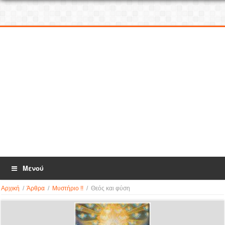
Μενού
Αρχική
/
Άρθρα
/
Μυστήριο !!
/
Θεός και φύση