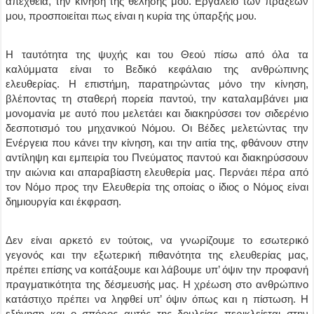
απέχθεια, την κίνηση της θέλησής μου. Εργαλείο των πράξεών
μου, προσποιείται πως είναι η κυρία της ύπαρξής μου.
Η ταυτότητα της ψυχής και του Θεού πίσω από όλα τα
καλύμματα είναι το Βεδικό κεφάλαιο της ανθρώπινης
ελευθερίας. Η επιστήμη, παρατηρώντας μόνο την κίνηση,
βλέποντας τη σταθερή πορεία παντού, την καταλαμβάνει μια
μονομανία με αυτό που μελετάει και διακηρύσσει τον σιδερένιο
δεσποτισμό του μηχανικού Νόμου. Οι Βέδες μελετώντας την
Ενέργεια που κάνει την κίνηση, και την αιτία της, φθάνουν στην
αντίληψη και εμπειρία του Πνεύματος παντού και διακηρύσσουν
την αιώνια και απαραβίαστη ελευθερία μας. Περνάει πέρα από
τον Νόμο προς την Ελευθερία της οποίας ο ίδιος ο Νόμος είναι
δημιουργία και έκφραση.
Δεν είναι αρκετό εν τούτοις, να γνωρίζουμε το εσωτερικό
γεγονός και την εξωτερική πιθανότητα της ελευθερίας μας,
πρέπει επίσης να κοιτάξουμε και λάβουμε υπ’ όψιν την προφανή
πραγματικότητα της δέσμευσής μας. Η χρέωση στο ανθρώπινο
κατάστιχο πρέπει να ληφθεί υπ’ όψιν όπως και η πίστωση. Η
εξήγηση και ο σπόρος αυτής της δουλείας περικλείεται στην