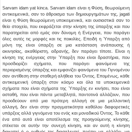
Sarvam idam yat kinca. Sarvam idam είναι η Φύση, θεωρούμενη
αντικειμενικά, σαν το άθροισμα των δημιουργημάτων της, jagati
είναι η Φύση θεωρούμενη υποκειμενικά, και ουσιαστικά σαν το
θείο στοιχείο, που εκφράζεται στην κίνηση της ύπαρξης και που
παρατηρείται από εμάς σαν δύναμη ή Ενέργεια, που παράγει
όλες αυτές τις μορφές και τις ποικιλίες. Επειδή η Ύπαρξη από
μόνη της είναι ύπαρξη σε μια κατάσταση ανάπαυσης ή
ακινησίας, ακαθόριστη, αδρανής, δεν παράγει τίποτε. Είναι η
κίνηση της ενέργειας στην Ύπαρξη που είναι δραστήρια, που
προσδιορίζει σχήματα, που παράγει φαινόμενα της
περιορισμένης ύπαρξης και εμφανίζει φαινόμενα του Γιγνομένου
σαν αντίθεση στην σταθερή αλήθεια του Όντος. Επομένως, κάθε
αντικειμενική ύπαρξη στον κόσμο και όλα τα υποκειμενικά
σχήματα που είναι σχήματα της Ύπαρξης εν κινήσει, που είναι
ασταθή, που είναι πάντα μεταβλητά, παντοτινά αλλάζουν, που
προοδεύουν από μια πρότερη αλλαγή σε μια μελλοντική
αλλαγή, δεν είναι στην πραγματικότητα καθόλου διαφορετικές
υπάρξεις αλλά γιγνόμενα του ενός και μοναδικού Όντος. Το κάθε
ένα από αυτά είναι αποτέλεσμα της προηγούμενης κίνησης,
στέκεται σε αυτήν την συνεχή κίνηση, και αν αυτή η κίνηση
διακοπεί ή ο ρυθμός της διασαλευτεί, πρέπει να αλλάξει, να