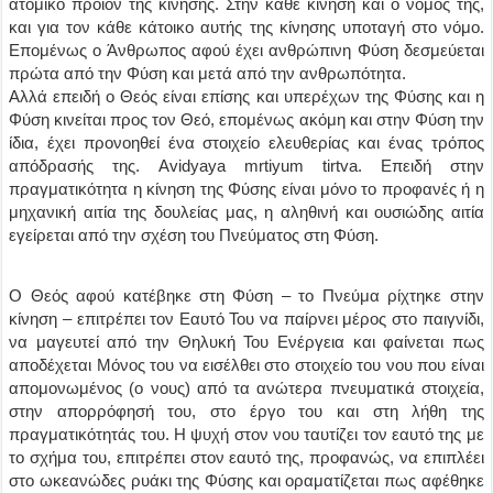
ατομικό προϊόν της κίνησης. Στην κάθε κίνηση και ο νόμος της,
και για τον κάθε κάτοικο αυτής της κίνησης υποταγή στο νόμο.
Επομένως ο Άνθρωπος αφού έχει ανθρώπινη Φύση δεσμεύεται
πρώτα από την Φύση και μετά από την ανθρωπότητα.
Αλλά επειδή ο Θεός είναι επίσης και υπερέχων της Φύσης και η
Φύση κινείται προς τον Θεό, επομένως ακόμη και στην Φύση την
ίδια, έχει προνοηθεί ένα στοιχείο ελευθερίας και ένας τρόπος
απόδρασής της. Avidyaya mrtiyum tirtva. Επειδή στην
πραγματικότητα η κίνηση της Φύσης είναι μόνο το προφανές ή η
μηχανική αιτία της δουλείας μας, η αληθινή και ουσιώδης αιτία
εγείρεται από την σχέση του Πνεύματος στη Φύση.
Ο Θεός αφού κατέβηκε στη Φύση – το Πνεύμα ρίχτηκε στην
κίνηση – επιτρέπει τον Εαυτό Του να παίρνει μέρος στο παιγνίδι,
να μαγευτεί από την Θηλυκή Του Ενέργεια και φαίνεται πως
αποδέχεται Μόνος του να εισέλθει στο στοιχείο του νου που είναι
απομονωμένος (ο νους) από τα ανώτερα πνευματικά στοιχεία,
στην απορρόφησή του, στο έργο του και στη λήθη της
πραγματικότητάς του. Η ψυχή στον νου ταυτίζει τον εαυτό της με
το σχήμα του, επιτρέπει στον εαυτό της, προφανώς, να επιπλέει
στο ωκεανώδες ρυάκι της Φύσης και οραματίζεται πως αφέθηκε