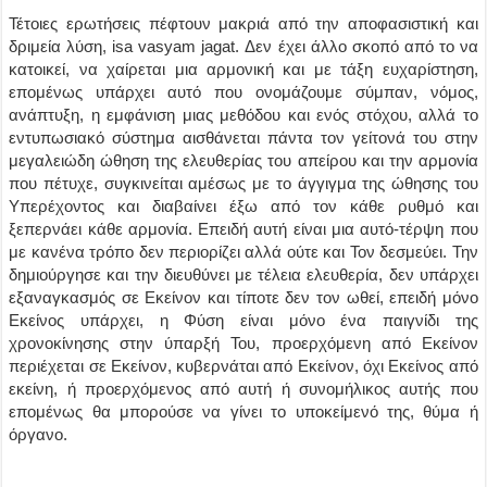
Τέτοιες ερωτήσεις πέφτουν μακριά από την αποφασιστική και
δριμεία λύση, isa vasyam jagat. Δεν έχει άλλο σκοπό από το να
κατοικεί, να χαίρεται μια αρμονική και με τάξη ευχαρίστηση,
επομένως υπάρχει αυτό που ονομάζουμε σύμπαν, νόμος,
ανάπτυξη, η εμφάνιση μιας μεθόδου και ενός στόχου, αλλά το
εντυπωσιακό σύστημα αισθάνεται πάντα τον γείτονά του στην
μεγαλειώδη ώθηση της ελευθερίας του απείρου και την αρμονία
που πέτυχε, συγκινείται αμέσως με το άγγιγμα της ώθησης του
Υπερέχοντος και διαβαίνει έξω από τον κάθε ρυθμό και
ξεπερνάει κάθε αρμονία. Επειδή αυτή είναι μια αυτό-τέρψη που
με κανένα τρόπο δεν περιορίζει αλλά ούτε και Τον δεσμεύει. Την
δημιούργησε και την διευθύνει με τέλεια ελευθερία, δεν υπάρχει
εξαναγκασμός σε Εκείνον και τίποτε δεν τον ωθεί, επειδή μόνο
Εκείνος υπάρχει, η Φύση είναι μόνο ένα παιγνίδι της
χρονοκίνησης στην ύπαρξή Του, προερχόμενη από Εκείνον
περιέχεται σε Εκείνον, κυβερνάται από Εκείνον, όχι Εκείνος από
εκείνη, ή προερχόμενος από αυτή ή συνομήλικος αυτής που
επομένως θα μπορούσε να γίνει το υποκείμενό της, θύμα ή
όργανο.