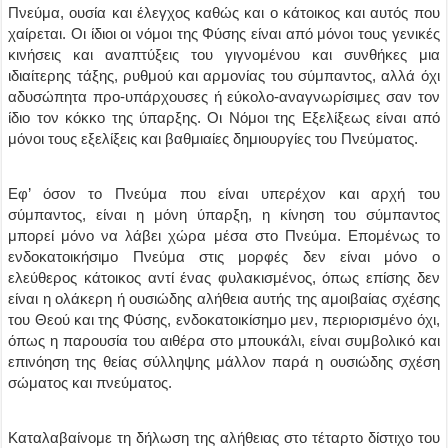
Πνεύμα, ουσία και έλεγχος καθώς και ο κάτοικος και αυτός που
χαίρεται. Οι ίδιοι οι νόμοι της Φύσης είναι από μόνοι τους γενικές
κινήσεις και αναπτύξεις του γιγνομένου και συνθήκες μια
ιδιαίτερης τάξης, ρυθμού και αρμονίας του σύμπαντος, αλλά όχι
αδυσώπητα προ-υπάρχουσες ή εύκολο-αναγνωρίσιμες σαν τον
ίδιο τον κόκκο της ύπαρξης. Οι Νόμοι της Εξελίξεως είναι από
μόνοι τους εξελίξεις και βαθμιαίες δημιουργίες του Πνεύματος.
Εφ’ όσον το Πνεύμα που είναι υπερέχον και αρχή του
σύμπαντος, είναι η μόνη ύπαρξη, η κίνηση του σύμπαντος
μπορεί μόνο να λάβει χώρα μέσα στο Πνεύμα. Επομένως το
ενδοκατοικήσιμο Πνεύμα στις μορφές δεν είναι μόνο ο
ελεύθερος κάτοικος αντί ένας φυλακισμένος, όπως επίσης δεν
είναι η ολάκερη ή ουσιώδης αλήθεια αυτής της αμοιβαίας σχέσης
του Θεού και της Φύσης, ενδοκατοικίσημο μεν, περιορισμένο όχι,
όπως η παρουσία του αιθέρα στο μπουκάλι, είναι συμβολικό και
επινόηση της θείας σύλληψης μάλλον παρά η ουσιώδης σχέση
σώματος και πνεύματος.
Καταλαβαίνομε τη δήλωση της αλήθειας στο τέταρτο δίστιχο του