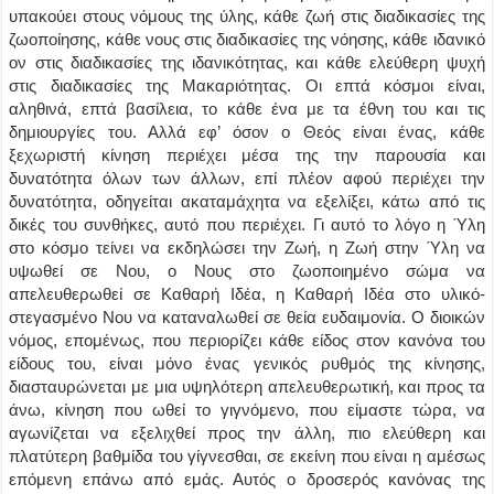
υπακούει στους νόμους της ύλης, κάθε ζωή στις διαδικασίες της
ζωοποίησης, κάθε νους στις διαδικασίες της νόησης, κάθε ιδανικό
ον στις διαδικασίες της ιδανικότητας, και κάθε ελεύθερη ψυχή
στις διαδικασίες της Μακαριότητας. Οι επτά κόσμοι είναι,
αληθινά, επτά βασίλεια, το κάθε ένα με τα έθνη του και τις
δημιουργίες του. Αλλά εφ’ όσον ο Θεός είναι ένας, κάθε
ξεχωριστή κίνηση περιέχει μέσα της την παρουσία και
δυνατότητα όλων των άλλων, επί πλέον αφού περιέχει την
δυνατότητα, οδηγείται ακαταμάχητα να εξελίξει, κάτω από τις
δικές του συνθήκες, αυτό που περιέχει. Γι αυτό το λόγο η Ύλη
στο κόσμο τείνει να εκδηλώσει την Ζωή, η Ζωή στην Ύλη να
υψωθεί σε Νου, ο Νους στο ζωοποιημένο σώμα να
απελευθερωθεί σε Καθαρή Ιδέα, η Καθαρή Ιδέα στο υλικό-
στεγασμένο Νου να καταναλωθεί σε θεία ευδαιμονία. Ο διοικών
νόμος, επομένως, που περιορίζει κάθε είδος στον κανόνα του
είδους του, είναι μόνο ένας γενικός ρυθμός της κίνησης,
διασταυρώνεται με μια υψηλότερη απελευθερωτική, και προς τα
άνω, κίνηση που ωθεί το γιγνόμενο, που είμαστε τώρα, να
αγωνίζεται να εξελιχθεί προς την άλλη, πιο ελεύθερη και
πλατύτερη βαθμίδα του γίγνεσθαι, σε εκείνη που είναι η αμέσως
επόμενη επάνω από εμάς. Αυτός ο δροσερός κανόνας της