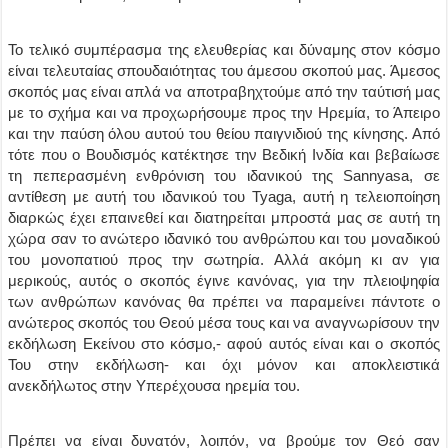
Το τελικό συμπέρασμα της ελευθερίας και δύναμης στον κόσμο
είναι τελευταίας σπουδαιότητας του άμεσου σκοπού μας. Άμεσος
σκοπός μας είναι απλά να αποτραβηχτούμε από την ταύτισή μας
με το σχήμα και να προχωρήσουμε προς την Ηρεμία, το Άπειρο
και την παύση όλου αυτού του θείου παιγνιδιού της κίνησης. Από
τότε που ο Βουδισμός κατέκτησε την Βεδική Ινδία και βεβαίωσε
τη πεπερασμένη ενθρόνιση του ιδανικού της Sannyasa, σε
αντίθεση με αυτή του ιδανικού του Tyaga, αυτή η τελειοποίηση
διαρκώς έχει επαινεθεί και διατηρείται μπροστά μας σε αυτή τη
χώρα σαν το ανώτερο ιδανικό του ανθρώπου και του μοναδικού
του μονοπατιού προς την σωτηρία. Αλλά ακόμη κι αν για
μερικούς, αυτός ο σκοπός έγινε κανόνας, για την πλειοψηφία
των ανθρώπων κανόνας θα πρέπει να παραμείνει πάντοτε ο
ανώτερος σκοπός του Θεού μέσα τους και να αναγνωρίσουν την
εκδήλωση Εκείνου στο κόσμο,- αφού αυτός είναι και ο σκοπός
Του στην εκδήλωση- και όχι μόνον και αποκλειστικά
ανεκδήλωτος στην Υπερέχουσα ηρεμία του.
Πρέπει να είναι δυνατόν, λοιπόν, να βρούμε τον Θεό σαν