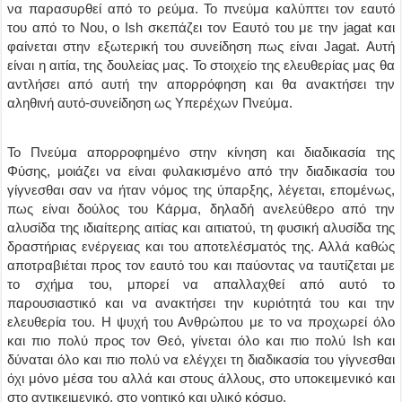
να παρασυρθεί από το ρεύμα. Το πνεύμα καλύπτει τον εαυτό
του από το Νου, ο Ish σκεπάζει τον Εαυτό του με την jagat και
φαίνεται στην εξωτερική του συνείδηση πως είναι Jagat. Αυτή
είναι η αιτία, της δουλείας μας. Το στοιχείο της ελευθερίας μας θα
αντλήσει από αυτή την απορρόφηση και θα ανακτήσει την
αληθινή αυτό-συνείδηση ως Υπερέχων Πνεύμα.
Το Πνεύμα απορροφημένο στην κίνηση και διαδικασία της
Φύσης, μοιάζει να είναι φυλακισμένο από την διαδικασία του
γίγνεσθαι σαν να ήταν νόμος της ύπαρξης, λέγεται, επομένως,
πως είναι δούλος του Κάρμα, δηλαδή ανελεύθερο από την
αλυσίδα της ιδιαίτερης αιτίας και αιτιατού, τη φυσική αλυσίδα της
δραστήριας ενέργειας και του αποτελέσματός της. Αλλά καθώς
αποτραβιέται προς τον εαυτό του και παύοντας να ταυτίζεται με
το σχήμα του, μπορεί να απαλλαχθεί από αυτό το
παρουσιαστικό και να ανακτήσει την κυριότητά του και την
ελευθερία του. Η ψυχή του Ανθρώπου με το να προχωρεί όλο
και πιο πολύ προς τον Θεό, γίνεται όλο και πιο πολύ Ish και
δύναται όλο και πιο πολύ να ελέγχει τη διαδικασία του γίγνεσθαι
όχι μόνο μέσα του αλλά και στους άλλους, στο υποκειμενικό και
στο αντικειμενικό, στο νοητικό και υλικό κόσμο.