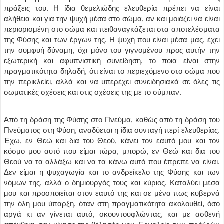
πράξεις του. Η ίδια θεμελιώδης ελευθερία πρέπει να είναι
αλήθεια και για την ψυχή μέσα στο σώμα, αν και μοιάζει να είναι
περιορισμένη στο σώμα και πειθαναγκάζεται στα αποτελέσματα
της Φύσης και των έργων της. Η ψυχή που είναι μέσα μας, έχει
την συμφυή δύναμη, όχι μόνο του γιγνομένου προς αυτήν την
εξωτερική και αφυπνιστική συνείδηση, το ποια είναι στην
πραγματικότητα δηλαδή, ότι είναι το περιεχόμενο στο σώμα που
την περικλείει, αλλά και να υπερέχει συνειδησιακά σε όλες τις
σωματικές σχέσεις και στις σχέσεις της με το σύμπαν.
Από τη δράση της Φύσης στο Πνεύμα, καθώς από τη δράση του
Πνεύματος στη Φύση, αναδύεται η ίδια συνταγή περί ελευθερίας.
Έχω, εν Θεώ και δια του Θεού, κάνει τον εαυτό μου και τον
κόσμο μου αυτό που είμαι τώρα, μπορώ, εν Θεώ και δια του
Θεού να τα αλλάξω και να τα κάνω αυτό που έπρεπε να είναι.
Δεν είμαι η ψυχαγωγία και το ανδρείκελο της Φύσης και των
νόμων της, αλλά ο δημιουργός τους και κύριος. Καταλύει μέσα
μου και προσποιείται στον εαυτό της και σε μένα πως κυβερνά
την όλη μου ύπαρξη, όταν στη πραγματικότητα ακολουθεί, όσο
αργά κι αν γίνεται αυτό, σκουντουφλώντας, και με ασθενή