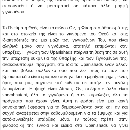
αποσυντεθεί ή να μετατραπεί σε κάποια άλλη μορφή
γιγνομένου.
Το Πνεύμα ή Θεός είναι το αιώνιο Ον, η Φύση στο άθροισμά της
και στο στοιχείο της είναι το γιγνόμενο του Θεού και στις
ιδιαιτερότητές της, μια μάζα των γιγνομένων Του, που είναι
αληθινά μόνο σαν γιγνόμενα, απατηλά εκτιμώνται σαν
υπάρξεις. Η γνώση των Upanishads παίρνει τη θέση της σε αυτή
την υπέρτατη ευκρίνεια της ύπαρξης και των Γιγνομένων της,
ανακαλύπτουμε, πράγματι, στα ίδια τα Upanishads έναν άλλον
και πιο βολικό συλλογικό όρο που λέει πως το παν που
βρίσκεται εδώ είναι ορισμένο σαν yat kinca jagatyam jagat, -ένας
όρος που μας πηγαίνει κατ’ ευθείαν σε αυτήν την μεγάλη
διευκρίνηση. Η ψυχή είναι Atman, Ον, οτιδήποτε άλλο είναι
sarvabhutani, όλα τα γιγνόμενα ή στην κυριολεξία, όλα τα
πράγματα που έχουν γίνει. Αυτή η φράση είναι μια κοινή
σανσκριτική έκφραση για τα δημιουργηθέντα όντα και, αν και
συχνά αναφέρεται στην καθουμιλουμένη για τα έμψυχα και για
αυτό-συνειδητές υπάρξεις μόνο, εν τούτοις πρέπει στην
φιλοσοφική της έννοια και ειδικά στα Upanishads να γίνει