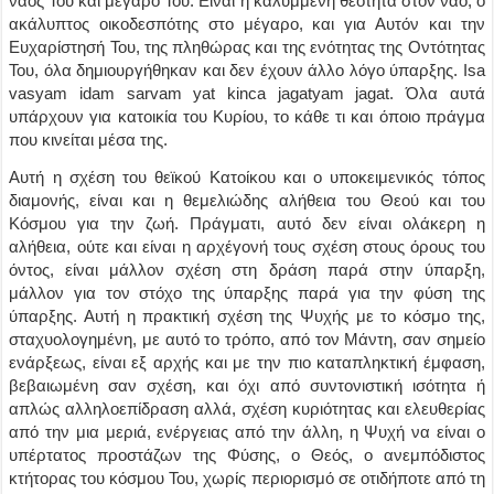
ναός Του και μέγαρό Του. Είναι η καλυμμένη θεότητα στον ναό, ο
ακάλυπτος οικοδεσπότης στο μέγαρο, και για Αυτόν και την
Ευχαρίστησή Του, της πληθώρας και της ενότητας της Οντότητας
Του, όλα δημιουργήθηκαν και δεν έχουν άλλο λόγο ύπαρξης. Isa
vasyam idam sarvam yat kinca jagatyam jagat. Όλα αυτά
υπάρχουν για κατοικία του Κυρίου, το κάθε τι και όποιο πράγμα
που κινείται μέσα της.
Αυτή η σχέση του θεϊκού Κατοίκου και ο υποκειμενικός τόπος
διαμονής, είναι και η θεμελιώδης αλήθεια του Θεού και του
Κόσμου για την ζωή. Πράγματι, αυτό δεν είναι ολάκερη η
αλήθεια, ούτε και είναι η αρχέγονή τους σχέση στους όρους του
όντος, είναι μάλλον σχέση στη δράση παρά στην ύπαρξη,
μάλλον για τον στόχο της ύπαρξης παρά για την φύση της
ύπαρξης. Αυτή η πρακτική σχέση της Ψυχής με το κόσμο της,
σταχυολογημένη, με αυτό το τρόπο, από τον Μάντη, σαν σημείο
ενάρξεως, είναι εξ αρχής και με την πιο καταπληκτική έμφαση,
βεβαιωμένη σαν σχέση, και όχι από συντονιστική ισότητα ή
απλώς αλληλοεπίδραση αλλά, σχέση κυριότητας και ελευθερίας
από την μια μεριά, ενέργειας από την άλλη, η Ψυχή να είναι ο
υπέρτατος προστάζων της Φύσης, ο Θεός, ο ανεμπόδιστος
κτήτορας του κόσμου Του, χωρίς περιορισμό σε οτιδήποτε από τη