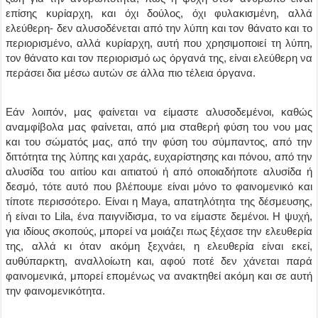
επίσης κυρίαρχη, και όχι δούλος, όχι φυλακισμένη, αλλά
ελεύθερη- δεν αλυσοδένεται από την λύπη και τον θάνατο και το
περιορισμένο, αλλά κυρίαρχη, αυτή που χρησιμοποιεί τη λύπη,
τον θάνατο και τον περιορισμό ως όργανά της, είναι ελεύθερη να
περάσει δια μέσω αυτών σε άλλα πιο τέλεια όργανα.
Εάν λοιπόν, μας φαίνεται να είμαστε αλυσοδεμένοι, καθώς
αναμφίβολα μας φαίνεται, από μια σταθερή φύση του νου μας
και του σώματός μας, από την φύση του σύμπαντος, από την
διττότητα της λύπης και χαράς, ευχαρίστησης και πόνου, από την
αλυσίδα του αιτίου και αιτιατού ή από οποιαδήποτε αλυσίδα ή
δεσμό, τότε αυτό που βλέπουμε είναι μόνο το φαινομενικό και
τίποτε περισσότερο. Είναι η Maya, απατηλότητα της δέσμευσης,
ή είναι το Lila, ένα παιγνίδισμα, το να είμαστε δεμένοι. Η ψυχή,
για ιδίους σκοπούς, μπορεί να μοιάζει πως ξέχασε την ελευθερία
της, αλλά κι όταν ακόμη ξεχνάει, η ελευθερία είναι εκεί,
αυθύπαρκτη, αναλλοίωτη και, αφού ποτέ δεν χάνεται παρά
φαινομενικά, μπορεί επομένως να ανακτηθεί ακόμη και σε αυτή
την φαινομενικότητα.