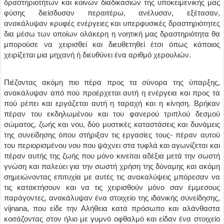
δραστηριοτήτων και κοινών διαδικασιών της υποκειμενικής μας
φύσης διείσδυσαν περαιτέρω, ανέλυσαν, εξέτασαν,
ανακάλυψαν κρυφές ενέργειες και υπερφυσικές δραστηριότητες
δια μέσω των οποίων ολάκερη η νοητική μας δραστηριότητα θα
μπορούσε να χειρισθεί και διευθετηθεί έτσι όπως κάποιος
χειρίζεται μια μηχανή ή διευθύνει ένα αριθμό χερουλιών.
Πιέζοντας ακόμη πιο πέρα προς τα σύνορα της ύπαρξης,
ανακάλυψαν από πού προέρχεται αυτή η ενέργεια και προς τα
πού ρέπει και εργάζεται αυτή η ταραχή και η κίνηση. Βρήκαν
πέραν του εκδηλωμένου και του φανερού τριπλού δεσμού
σώματος, ζωής και νου, δύο μυστικές καταστάσεις και δυνάμεις
της συνείδησης όπου στήριξαν τις εργασίες τους- πέραν αυτού
του περιορισμένου νου που ψάχνει στα τυφλά και αγωνίζεται και
πέραν αυτής της ζωής που μόνο κινείται αδέξια μετά την σωστή
γνώση και παλεύει για την σωστή χρήση της δύναμης και ακόμη
σημειώνοντας επιτυχία με αυτές τις ανακαλύψεις μπόρεσαν να
τις κατακτήσουν και να τις χειρισθούν μόνο σαν έμμεσους
παράγοντες, ανακάλυψαν ένα στοιχείο της ιδανικής συνείδησης,
vijnana, που είδε την Αλήθεια κατά πρόσωπο και αλάνθαστα
κοιτάζοντας στον ήλιο με γυμνό οφθαλμό και είδαν ένα στοιχείο