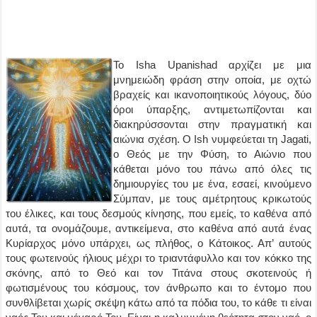
Το Isha Upanishad αρχίζει με μια
μνημειώδη φράση στην οποία, με οχτώ
βραχείς και ικανοποιητικούς λόγους, δύο
όροι ύπαρξης, αντιμετωπίζονται και
διακηρύσσονται στην πραγματική και
αιώνια σχέση. Ο Ish νυμφεύεται τη Jagati,
ο Θεός με την Φύση, το Αιώνιο που
κάθεται μόνο του πάνω από όλες τις
δημιουργίες του με ένα, εσαεί, κινούμενο
Σύμπαν, με τους αμέτρητους κρικωτούς
του έλικες, και τους δεσμούς κίνησης, που εμείς, το καθένα από
αυτά, τα ονομάζουμε, αντικείμενα, στο καθένα από αυτά ένας
Κυρίαρχος μόνο υπάρχει, ως πλήθος, ο Κάτοικος. Απ’ αυτούς
τους φωτεινούς ήλιους μέχρι το τριαντάφυλλο και τον κόκκο της
σκόνης, από το Θεό και τον Τιτάνα στους σκοτεινούς ή
φωτισμένους του κόσμους, τον άνθρωπο και το έντομο που
συνθλίβεται χωρίς σκέψη κάτω από τα πόδια του, το κάθε τι είναι