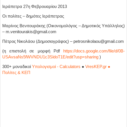
Ιεράπετρα 27η Φεβρουαρίου 2013
Οι πολίτες – δημότες Ιεράπετρας
Μαρίνος Βενιτουράκης (Οικονομολόγος – Δημοτικός Υπάλληλος)
– m.venitourakis@gmail.com
Πέτρος Νικολάου (Δημοσιογράφος) – petrosnikolaou@gmail.com
(η επιστολή σε μορφή Pdf
https://docs.google.com/file/d/0B-
USAvsaNs5fWVNDU1c3SldoT1E/edit?usp=sharing
)
300+ μοναδικοί
Υπολογισμοί - Calculators
●
VresKEP.gr ●
Πολίτες & ΚΕΠ