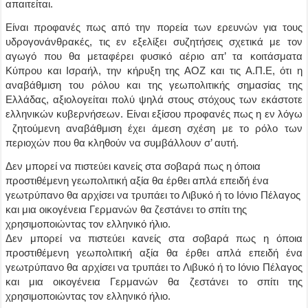
απαιτείται.
Είναι προφανές πως από την πορεία των ερευνών για τους
υδρογονάνθρακές, τις εν εξελίξει συζητήσεις σχετικά με τον
αγωγό που θα μεταφέρει φυσικό αέριο απ’ τα κοιτάσματα
Κύπρου και Ισραήλ, την κήρυξη της ΑΟΖ και τις Α.Π.Ε, ότι η
αναβάθμιση του ρόλου και της γεωπολιτικής σημασίας της
Ελλάδας, αξιολογείται πολύ ψηλά στους στόχους των εκάστοτε
ελληνικών κυβερνήσεων. Είναι εξίσου προφανές πως η εν λόγω
ζητούμενη αναβάθμιση έχει άμεση σχέση με το ρόλο των
περιοχών που θα κληθούν να συμβάλλουν σ’ αυτή.
Δεν μπορεί να πιστεύει κανείς στα σοβαρά πως η όποια
προστιθέμενη γεωπολιτική αξία θα έρθει απλά επειδή ένα
γεωτρύπανο θα αρχίσει να τρυπάει το Λιβυκό ή το Ιόνιο Πέλαγος
και μια οικογένεια Γερμανών θα ζεστάνει το σπίτι της
χρησιμοποιώντας τον ελληνικό ήλιο.
Δεν μπορεί να πιστεύει κανείς στα σοβαρά πως η όποια
προστιθέμενη γεωπολιτική αξία θα έρθει απλά επειδή ένα
γεωτρύπανο θα αρχίσει να τρυπάει το Λιβυκό ή το Ιόνιο Πέλαγος
και μια οικογένεια Γερμανών θα ζεστάνει το σπίτι της
χρησιμοποιώντας τον ελληνικό ήλιο.