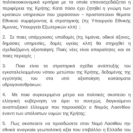
πολιτικοοικονομικά κριτήρια με τα οποία επανασχεδιάζεται η
περιφέρεια της Κρήτης; Κατά πόσο έχει ζητηθεί η γνώμη των
κρατικών υπηρεσιών που χαράσσουν – προστατεύουν θέματα
Εθνικού συμφέροντος & στρατηγικής (πχ Υπουργείο Εθνικής
Άμυνας, Υπουργείο Εξωτερικών κλπ) ;
2. Σε ποιες υπάρχουσες υποδομές (πχ λιμάνια, οδικοί άξονες,
δημόσιες υπηρεσίες, δομές υγείας κλπ) θα στηριχθεί η
σχεδιαζόμενη αξιοποίηση; Ποιές νέες είναι απαραίτητες και σε
ποιες περιοχές ;
3. Ποια είναι τα στρατηγικά σχέδια ανάπτυξής του
εγκαταλελειμμένου νότιου μετώπου της Κρήτης, δεδομένης της
εγγύτητάς του στα υπό αξιοποίηση κοιτάσματα
υδρογονανθράκων;
4. Με ποια συγκεκριμένα μέτρα και πολιτικές σκοπεύει η
ελληνική κυβέρνηση να άρει το συνεχώς διογκούμενο
αναπτυξιακό έλλειμμα που παρουσιάζει ο
Νομός Λασιθίου
έναντι των υπόλοιπων νομών της Κρήτης;
5. Πως σκοπεύετε να προσδώσετε στον Νομό Λασιθίου την
εθνικά αναγκαία γεωπολιτική αξία που επιβάλλει η Ελλάδα του