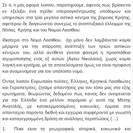
Σε ό, τι μας αφορά λοιπόν, παρατηρούμε, αφενός πως βρίσκεται
εν εξελίξει ένα σχέδιο υπερσυγκέντρωσης υποδομών και
υπηρεσιών στα τρία μεγάλα αστικά κέντρα της βόρειας Κρήτης,
αφετέρου δε διογκώνεται συνεχώς το αναπτυξιακό έλλειμμα της
Νότιας Κρήτης και του Νομού Λασιθίου.
Ιδιαίτερα στο Νομό Λασιθίου, όχι μόνο δεν λαμβάνεται καμία
μέριμνα για την ισόρροπη ανάπτυξή των τριών αστικών
κέντρων του, αλλά αντίθετα γίνεται φανερή η προσπάθεια
ισχυροποίησης ενός εξ αυτών (Αγίου Νικολάου), χωρίς καμία
λογική και κριτήρια, με τα αποτελέσματα όμως να είναι προφανή
και αναμενόμενα για τον υπόλοιπο νομό.
Όντας λοιπόν Ευρωπαίοι πολίτες, Έλληνες, Κρητικοί, Λασιθιώτες
και Γεραπετρίτες, ζητάμε απαντήσεις για τον τόπο μας στα εξής
ερωτήματα, θεωρώντας δεδομένο πως κανείς δεν ονειρεύεται
για την Ελλάδα ένα μέλλον παρόμοιο μ’ αυτό της Μέσης
Ανατολής, με κατακερματισμένες κοινωνίες, έρμαια στα
απανταχού παρόντα διεθνή και εγχώρια συμφέροντα με γνωστή
και καταγεγραμμένη δράση σε ανάλογες περιπτώσεις (…)
1. Ποια είναι τα γεωγραφικά, ιστορικά, κοινωνικά και