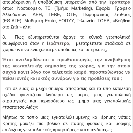
απομάκρυνση ή υποβάθμιση υπηρεσιών από την
Ιεράπετρα
όπως: Νοσοκομείο, ΤΕΙ (Τμήμα Marketing), Εφορία, Γραφείο
Αλλοδαπών, ΔΕΗ, ΤΕΒΕ, ΟΤΕ, Πειραματικός Σταθμός
(ΕΘΙΑΓΕ), Μαθητική Εστία, ΕΟΠΥΥ, Τελωνείο, ΤΟΕΒ, «Βοήθεια
στο Σπίτι» κλπ
8. Πως εξυπηρετούνται άραγε τα εθνικά γεωπολιτικά
συμφέροντα όταν η
Ιεράπετρα
, μετατρέπεται σταδιακά σε
χωριό αντί να ενισχύεται με υποδομές και υπηρεσίες;
Έτσι αντιλαμβάνεται ο πρωθυπουργός την αναβάθμιση
της γεωπολιτικής σημασίας της χώρας, για την οποία
συχνά κάνει λόγο τον τελευταίο καιρό, προσπαθώντας να
πείσει εντός και εκτός συνόρων για τις προθέσεις του ;
Γιατί σε εμάς οι μέχρι σήμερα αποφάσεις και τα υπό εκτέλεση
σχέδια φαντάζουν λιγότερο ως μέρος μιας γεωπολιτική
στρατηγικής και περισσότερο ως τμήμα μιας γεωπολιτικής
«τσαπατσουλιάς»;
Μήπως το τοπίο μιας εγκαταλελειμμένης και έρημης νότιας
Κρήτης μοιάζει πιο βολικό σε πάσης φύσεως και μορφής
επίδοξους γεωπολιτικούς «μνηστήρες» και επενδυτές» ;