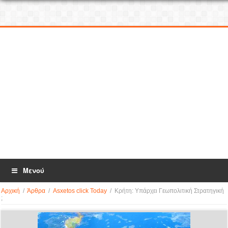
Μενού
Αρχική
/
Άρθρα
/
Asxetos click Today
/
Κρήτη: Υπάρχει Γεωπολιτική Στρατηγική
;