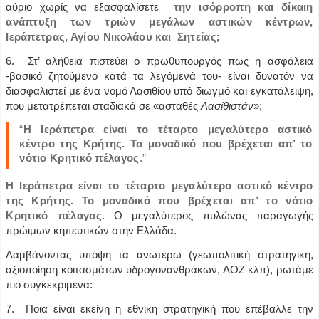
αύριο χωρίς να εξασφαλίσετε
την ισόρροπη και δίκαιη
ανάπτυξη των τριών μεγάλων αστικών κέντρων,
Ιεράπετρας, Αγίου Νικολάου και Σητείας
;
6. Στ’ αλήθεια πιστεύει ο πρωθυπουργός πως η ασφάλεια
-βασικό ζητούμενο κατά τα λεγόμενά του- είναι δυνατόν να
διασφαλιστεί με ένα νομό Λασιθίου υπό διωγμό και εγκατάλειψη,
που μετατρέπεται σταδιακά σε «ασταθές
Λασίθιστάν
»;
“
Η Ιεράπετρα είναι το τέταρτο μεγαλύτερο αστικό
κέντρο της Κρήτης. Το μοναδικό που βρέχεται απ’ το
νότιο Κρητικό πέλαγος
.”
Η Ιεράπετρα είναι το τέταρτο μεγαλύτερο αστικό κέντρο
της Κρήτης. Το μοναδικό που βρέχεται απ’ το νότιο
Κρητικό πέλαγος
. Ο μεγαλύτερος πυλώνας παραγωγής
πρώιμων κηπευτικών στην Ελλάδα.
Λαμβάνοντας υπόψη τα ανωτέρω (γεωπολιτική στρατηγική,
αξιοποίηση κοιτασμάτων υδρογονανθράκων, ΑΟΖ κλπ), ρωτάμε
πιο συγκεκριμένα:
7. Ποια είναι εκείνη η εθνική στρατηγική που επέβαλλε την