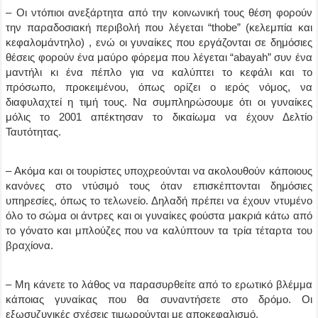
– Οι ντόπιοι ανεξάρτητα από την κοινωνική τους θέση φορούν
την παραδοσιακή περιβολή που λέγεται “thobe” (κελεμπία και
κεφαλομάντηλο) , ενώ οι γυναίκες που εργάζονται σε δημόσιες
θέσεις φορούν ένα μαύρο φόρεμα που λέγεται “abayah” συν ένα
μαντήλι κι ένα πέπλο για να καλύπτει το κεφάλι και το
πρόσωπο, προκειμένου, όπως ορίζει ο ιερός νόμος, να
διαφυλαχτεί η τιμή τους. Να συμπληρώσουμε ότι οι γυναίκες
μόλις το 2001 απέκτησαν το δικαίωμα να έχουν Δελτίο
Ταυτότητας.
– Ακόμα και οι τουρίστες υποχρεούνται να ακολουθούν κάποιους
κανόνες στο ντύσιμό τους όταν επισκέπτονται δημόσιες
υπηρεσίες, όπως το τελωνείο. Δηλαδή πρέπει να έχουν ντυμένο
όλο το σώμα οι άντρες και οι γυναίκες φούστα μακριά κάτω από
το γόνατο και μπλούζες που να καλύπτουν τα τρία τέταρτα του
βραχίονα.
– Μη κάνετε το λάθος να παρασυρθείτε από το ερωτικό βλέμμα
κάποιας γυναίκας που θα συναντήσετε στο δρόμο. Οι
εξωσυζυγικές σχέσεις τιμωρούνται με αποκεφαλισμό.