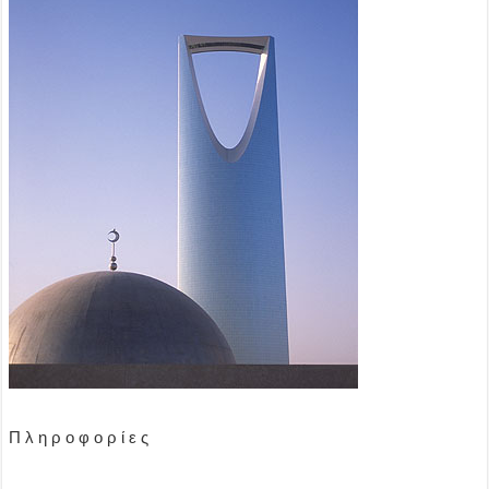
Π λ η ρ ο φ ο ρ ί ε ς