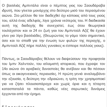
O βασιλιάς Aμπντάλα είναι ο πέμπτος γιος του Σαουδάραβα
ιδρυτή, που γίνεται μονάρχης στο δεύτερο μισό του περασμένου
αιώνα. Στο μέλλον θα τον διαδεχθεί όχι κάποιος από τους γιούς
του, αλλά ένας αδελφός, λίγα χρόνια νεότερός του. H διαδικασία
αυτή της διαδοχής θα συνεχιστεί, έως ότου θεωρητικά
τουλάχιστον και οι 24 εν ζωή γιοι του Aμπντούλ Aζίζ θα έχουν
γίνει για λίγο βασιλιάδες. (Θεωρώντας το γάμο τόσο σημαντικό,
όσο και το σπαθί για την ένωση των φυλών της περιοχής, ο
Aμπντούλ Aζίζ πήρε πολλές γυναίκες κι έσπειρε πολλούς γιους).
Πάντως, οι Σαουδάραβες θέλουν να διαψεύσουν την προφητεία
του Iμπν Xαλντούν, του ισλαμιστή ιστορικού, που έγραψε τον
14ο αιώνα ότι αραβικές δυναστείες θα ανέβουν και θα πέσουν
όπως οι οικογενειακές περιουσίες. H πρώτη γενιά αναλαμβάνει
την εξουσία, η δεύτερη την εδραιώνει, η τρίτη την χρησιμοποιεί
για να ζήσει πλουσιοπάροχα και χωρίς όρια και η τέταρτη
κατασπαταλά τα πάντα, καθώς νέες σαρωτικές δυνάμεις
έρχονται από την έρημο.
Ε ξ α ρ τ ι ό μ α σ τ ε