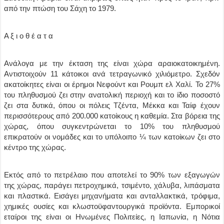
από την πτώση του Σάχη το 1979.
Α ξ ι ο θ έ α τ α
Ανάλογα με την έκταση της είναι χώρα αραιοκατοικημένη.
Αντιστοιχούν 11 κάτοικοι ανά τετραγωνικό χιλιόμετρο. Σχεδόν
ακατοίκητες είναι οι έρημοι Νεφούντ και Ρουμπ ελ Χαλί. Το 27%
του πληθυσμού ζει στην ανατολική περιοχή και το ίδιο ποσοστό
ζει στα δυτικά, όπου οι πόλεις Τζέντα, Μέκκα και Ταίφ έχουν
περισσότερους από 200.000 κατοίκους η καθεμία. Στα βόρεια της
χώρας, όπου συγκεντρώνεται το 10% του πληθυσμού
επικρατούν οι νομάδες και το υπόλοιπο ¼ των κατοίκων ζει στο
κέντρο της χώρας.
Εκτός από το πετρέλαιο που αποτελεί το 90% των εξαγωγών
της χώρας, παράγει πετροχημικά, τσιμέντο, χάλυβα, λιπάσματα
και πλαστικά. Εισάγει μηχανήματα και ανταλλακτικά, τρόφιμα,
χημικές ουσίες και κλωστοϋφαντουργικά προϊόντα. Εμπορικοί
εταίροι της είναι οι Ηνωμένες Πολιτείες, η Ιαπωνία, η Νότια