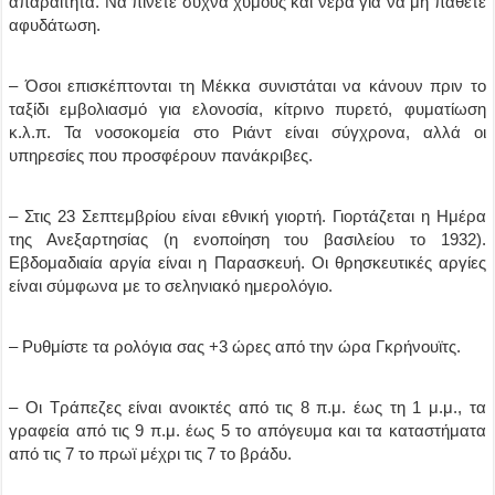
απαραίτητα. Να πίνετε συχνά χυμούς και νερά για να μη πάθετε
αφυδάτωση.
– Όσοι επισκέπτονται τη Μέκκα συνιστάται να κάνουν πριν το
ταξίδι εμβολιασμό για ελονοσία, κίτρινο πυρετό, φυματίωση
κ.λ.π. Τα νοσοκομεία στο Ριάντ είναι σύγχρονα, αλλά οι
υπηρεσίες που προσφέρουν πανάκριβες.
– Στις 23 Σεπτεμβρίου είναι εθνική γιορτή. Γιορτάζεται η Ημέρα
της Ανεξαρτησίας (η ενοποίηση του βασιλείου το 1932).
Εβδομαδιαία αργία είναι η Παρασκευή. Οι θρησκευτικές αργίες
είναι σύμφωνα με το σεληνιακό ημερολόγιο.
– Ρυθμίστε τα ρολόγια σας +3 ώρες από την ώρα Γκρήνουϊτς.
– Οι Τράπεζες είναι ανοικτές από τις 8 π.μ. έως τη 1 μ.μ., τα
γραφεία από τις 9 π.μ. έως 5 το απόγευμα και τα καταστήματα
από τις 7 το πρωϊ μέχρι τις 7 το βράδυ.