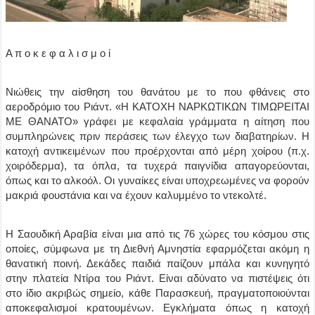
Α π ο κ ε φ α λ ι σ μ ο ί
Νιώθεις την αίσθηση του θανάτου με το που φθάνεις στο
αεροδρόμιο του Ριάντ. «Η ΚΑΤΟΧΗ ΝΑΡΚΩΤΙΚΩΝ ΤΙΜΩΡΕΙΤΑΙ
ΜΕ ΘΑΝΑΤΟ» γράφει με κεφαλαία γράμματα η αίτηση που
συμπληρώνεις πριν περάσεις των έλεγχο των διαβατηρίων. Η
κατοχή αντικειμένων που προέρχονται από μέρη χοίρου (π.χ.
χοιρόδερμα), τα όπλα, τα τυχερά παιγνίδια απαγορεύονται,
όπως και το αλκοόλ. Οι γυναίκες είναι υποχρεωμένες να φορούν
μακριά φουστάνια και να έχουν καλυμμένο το ντεκολτέ.
Η Σαουδική Αραβία είναι μια από τις 76 χώρες του κόσμου στις
οποίες, σύμφωνα με τη Διεθνή Αμνηστία εφαρμόζεται ακόμη η
θανατική ποινή. Δεκάδες παιδιά παίζουν μπάλα και κυνηγητό
στην πλατεία Ντίρα του Ριάντ. Είναι αδύνατο να πιστέψεις ότι
στο ίδιο ακριβώς σημείο, κάθε Παρασκευή, πραγματοποιούνται
αποκεφαλισμοί κρατουμένων. Εγκλήματα όπως η κατοχή