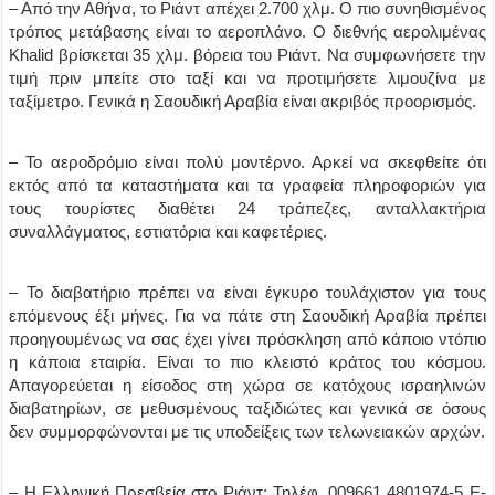
– Από την Αθήνα, το Ριάντ απέχει 2.700 χλμ. Ο πιο συνηθισμένος
τρόπος μετάβασης είναι το αεροπλάνο. Ο διεθνής αερολιμένας
Khalid βρίσκεται 35 χλμ. βόρεια του Ριάντ. Να συμφωνήσετε την
τιμή πριν μπείτε στο ταξί και να προτιμήσετε λιμουζίνα με
ταξίμετρο. Γενικά η Σαουδική Αραβία είναι ακριβός προορισμός.
– Το αεροδρόμιο είναι πολύ μοντέρνο. Αρκεί να σκεφθείτε ότι
εκτός από τα καταστήματα και τα γραφεία πληροφοριών για
τους τουρίστες διαθέτει 24 τράπεζες, ανταλλακτήρια
συναλλάγματος, εστιατόρια και καφετέριες.
– Το διαβατήριο πρέπει να είναι έγκυρο τουλάχιστον για τους
επόμενους έξι μήνες. Για να πάτε στη Σαουδική Αραβία πρέπει
προηγουμένως να σας έχει γίνει πρόσκληση από κάποιο ντόπιο
η κάποια εταιρία. Είναι το πιο κλειστό κράτος του κόσμου.
Απαγορεύεται η είσοδος στη χώρα σε κατόχους ισραηλινών
διαβατηρίων, σε μεθυσμένους ταξιδιώτες και γενικά σε όσους
δεν συμμορφώνονται με τις υποδείξεις των τελωνειακών αρχών.
– Η Ελληνική Πρεσβεία στο Ριάντ: Τηλέφ. 009661 4801974-5 E-