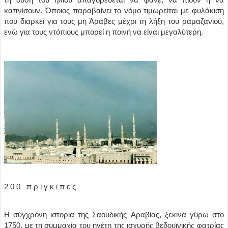
καπνίσουν. Όποιος παραβαίνει το νόμο τιμωρείται με φυλάκιση
που διαρκεί για τους μη Άραβες μέχρι τη λήξη του ραμαζανιού,
ενώ για τους ντόπιους μπορεί η ποινή να είναι μεγαλύτερη.
2 0 0 π ρ ί γ κ ι π ε ς
H σύγχρονη ιστορία της Σαουδικής Aραβίας, ξεκινά γύρω στο
1750, με τη συμμαχία του ηγέτη της ισχυρής βεδουϊνικής φατρίας