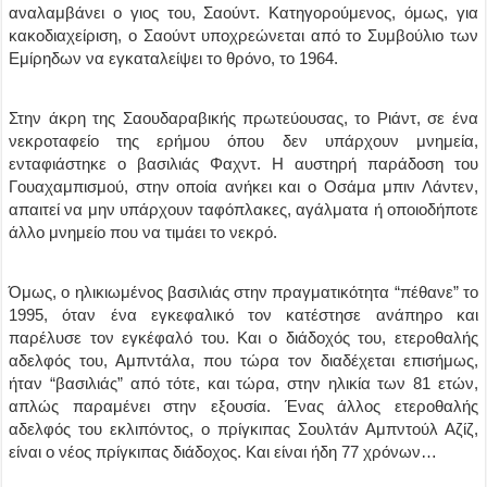
αναλαμβάνει ο γιος του, Σαούντ. Kατηγορούμενος, όμως, για
κακοδιαχείριση, ο Σαούντ υποχρεώνεται από το Συμβούλιο των
Eμίρηδων να εγκαταλείψει το θρόνο, το 1964.
Στην άκρη της Σαουδαραβικής πρωτεύουσας, το Ριάντ, σε ένα
νεκροταφείο της ερήμου όπου δεν υπάρχουν μνημεία,
ενταφιάστηκε ο βασιλιάς Φαχντ. H αυστηρή παράδοση του
Γουαχαμπισμού, στην οποία ανήκει και ο Οσάμα μπιν Λάντεν,
απαιτεί να μην υπάρχουν ταφόπλακες, αγάλματα ή οποιοδήποτε
άλλο μνημείο που να τιμάει το νεκρό.
Όμως, ο ηλικιωμένος βασιλιάς στην πραγματικότητα “πέθανε” το
1995, όταν ένα εγκεφαλικό τον κατέστησε ανάπηρο και
παρέλυσε τον εγκέφαλό του. Και ο διάδοχός του, ετεροθαλής
αδελφός του, Αμπντάλα, που τώρα τον διαδέχεται επισήμως,
ήταν “βασιλιάς” από τότε, και τώρα, στην ηλικία των 81 ετών,
απλώς παραμένει στην εξουσία. Ένας άλλος ετεροθαλής
αδελφός του εκλιπόντος, ο πρίγκιπας Σουλτάν Αμπντούλ Αζίζ,
είναι ο νέος πρίγκιπας διάδοχος. Και είναι ήδη 77 χρόνων…