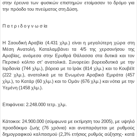
στην έρευνα των φυσικών επιστημών ετοίμασαν το δρόμο για
την πρόοδο του πνεύματος στη Δύση.
Π α τ ρ ι δ ο γ ν ω σ ία
Η Σαουδική Αραβία (4.431 χλμ.) είναι η μεγαλύτερη χώρα στη
Μέση Ανατολή. Καταλαμβάνει τα 4/5 της χερσονήσου της
Αραβίας, ανάμεσα στην Ερυθρά Θάλασσα στα δυτικά και τον
Περσικό κόλπο στ’ ανατολικά. Συνορεύει βορειοδυτικά με την
Ιορδανία (744 χλμ.), βόρεια με το Ιράκ (814 χλμ.) και το Κουβέϊτ
(222 χλμ.), ανατολικά με τα Ενωμένα Αραβικά Εμιράτα (457
χλμ.), το Κατάρ (60 χλμ.) και το Ομάν (676 χλμ.) και νότια με την
Υεμένη (1458 χλμ.).
Επιφάνεια: 2.248.000 τετρ. χλμ.
Κάτοικοι: 24.900.000 (σύμφωνα με εκτίμηση του 2005), με υψηλό
προσδόκιμο ζωής (76 χρόνια) και αναπαράγεται με ρυθμούς
δημογραφικού καλπασμού (2,3% ετήσιος ρυθμός αύξησης- κατά