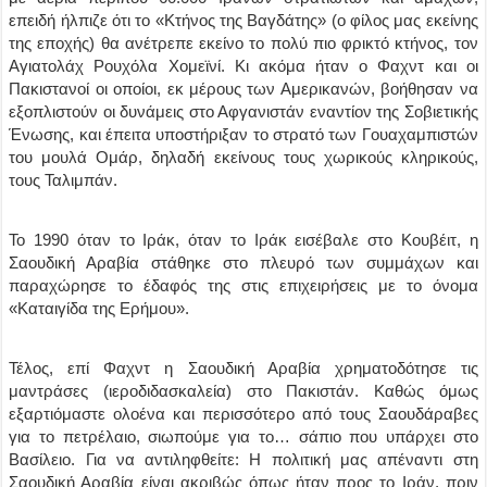
επειδή ήλπιζε ότι το «Κτήνος της Βαγδάτης» (ο φίλος μας εκείνης
της εποχής) θα ανέτρεπε εκείνο το πολύ πιο φρικτό κτήνος, τον
Αγιατολάχ Ρουχόλα Χομεϊνί. Κι ακόμα ήταν ο Φαχντ και οι
Πακιστανοί οι οποίοι, εκ μέρους των Αμερικανών, βοήθησαν να
εξοπλιστούν οι δυνάμεις στο Αφγανιστάν εναντίον της Σοβιετικής
Ένωσης, και έπειτα υποστήριξαν το στρατό των Γουαχαμπιστών
του μουλά Ομάρ, δηλαδή εκείνους τους χωρικούς κληρικούς,
τους Ταλιμπάν.
Το 1990 όταν το Ιράκ, όταν το Ιράκ εισέβαλε στο Κουβέιτ, η
Σαουδική Αραβία στάθηκε στο πλευρό των συμμάχων και
παραχώρησε το έδαφός της στις επιχειρήσεις με το όνομα
«Καταιγίδα της Ερήμου».
Τέλος, επί Φαχντ η Σαουδική Αραβία χρηματοδότησε τις
μαντράσες (ιεροδιδασκαλεία) στο Πακιστάν. Καθώς όμως
εξαρτιόμαστε ολοένα και περισσότερο από τους Σαουδάραβες
για το πετρέλαιο, σιωπούμε για το… σάπιο που υπάρχει στο
Βασίλειο. Για να αντιληφθείτε: H πολιτική μας απέναντι στη
Σαουδική Αραβία είναι ακριβώς όπως ήταν προς το Ιράν, πριν