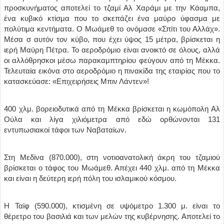
προσκυνήματος αποτελεί το τζαμί Αλ Χαράμι με την Κάαμπα,
ένα κυβικό κτίσμα που το σκεπάζει ένα μαύρο ύφασμα με
πολύτιμα κεντήματα. Ο Μωάμεθ το ονόμασε «Σπίτι του Αλλάχ».
Μέσα σ αυτόν τον κύβο, που έχει ύψος 15 μέτρα, βρίσκεται η
ιερή Μαύρη Πέτρα. Το αεροδρόμιο είναι ανοικτό σε όλους, αλλά
οι αλλόθρησκοι μέσω παρακαμπτηρίου φεύγουν από τη Μέκκα.
Τελευταία εικόνα στο αεροδρόμιο η πινακίδα της εταιρίας που το
κατασκεύασε: «Επιχειρήσεις Μπιν Λάντεν»!
400 χλμ. βορειοδυτικά από τη Μέκκα βρίσκεται η κωμόπολη Αλ
Ούλα και λίγα χιλιόμετρα από εδώ ορθώνονται 131
εντυπωσιακοί τάφοι των Ναβαταίων.
Στη Μεδίνα (870.000), στη νοτιοανατολική άκρη του τζαμιού
βρίσκεται ο τάφος του Μωάμεθ. Απέχει 440 χλμ. από τη Μέκκα
και είναι η δεύτερη ιερή πόλη του ισλαμικού κόσμου.
Η Ταίφ (590.000), κτισμένη σε υψόμετρο 1.300 μ. είναι το
θέρετρο του βασιλιά και των μελών της κυβέρνησης. Αποτελεί το