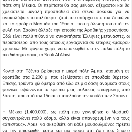
πάτε στη Μέκκα. Οι περίπατοι θα σας μείνουν αξέχαστοι και θα
χρειαστείτε μεγάλη προσπάθεια στα στενά σοκάκια για να
ανακαλύψετε το παλιότερο τζαμί που υπάρχει από τον 7ο αιώνα
και το φρούριο Μασμάκ του 19ου αι. που η άλωση του από την
φυλή των Σαούντ άλλαξε την ιστορία της Αραβικής χερσονήσου.
Εδώ είναι πολύ πιθανό να συναντήσετε Έλληνες μετανάστες, οι
περισσότεροι από τους οποίους εργάζονται σε εταιρίες «μαύρου
χρυσού». Μη φύγετε χωρίς να επισκεφθείτε στην παλιά πόλη το
πιο διάσημο σουκ, το Souk Al Alawi.
Κοντά στη Τζέντα βρίσκεται η μικρή πόλη Άμπα, κτισμένη σε
οροπέδιο στα 2.200 μ. που εξελίσσεται σε σπουδαίο θέρετρο.
Επίσης, τριάντα χιλιόμετρα από εδώ σε μια όαση ανάμεσα στους
φοίνικες υψώνονται τα ερείπια μιας πολιτείας φτιαγμένης από
λάσπη, που από τον 15ο αι. αποτελούσε την κοιτίδα των Σαούντ.
Η Μέκκα (1.400.000), ως πόλη που γεννήθηκε ο Μωάμεθ,
συγκεντρώνει πολύ κόσμο, αλλά είναι απαγορευμένη για τους
«άπιστους». Αρκεί να σκεφθείτε ότι κάθε μουσουλμάνος πρέπει
να την επισκεφθεί έστω και μια φορά στη ζωή του. Σημείο