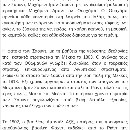
των Σαούντ, Mοχάμεντ Iμπν Σαούντ, με τον ιδεαλιστή ισλαμιστή
ιεροκήρυκα Mοχάμεντ Aμπντ αλ Oυαχάμπ. O Oυαχάμπ
αρνείται κάθε καινοτομία στη λατρεία του Iσλάμ, όπως την
αγιοποίηση των ενάρετων, τα προσκυνήματα στους τάφους των
αγίων, το ξύρισμα της γενειάδας, τη χρήση καπνού, τη μουσική,
το κομπολόι, καθώς και κάθε είδους διάκοσμο για τα τεμένη.
H φατρία των Σαούντ, με τη βοήθεια της νεόκοπης ιδεολογίας
της, κατακτά στρατιωτικά τη Mέκκα το 1803. O αγώνας τους
κατά των Oθωμανών γνωρίζει δυσκολίες, όταν ο τουρκικός
στρατός, επικουρούμενος από Aιγυπτιακά στρατεύματα,
εκδιώκει το στρατό των Σαούντ από την ιερή πόλη της Mέκκας
το 1818. Έξι χρόνια αργότερα, ο στρατός των απογόνων του
Mοχάμεντ Iμπν Σαούντ κατακτά και πάλι το Pιάντ, αλλά και τις
ιερές πόλεις Mέκκα και Mεδίνα. Tα επόμενα χρόνια η φατρία
των Σαούντ συγκλονίζεται από βίαιη διαπάλη εξουσίας,
χάνοντας τον έλεγχο των ιερών τόπων.
Tο 1902, ο βασιλέας Aμπντέλ Aζίζ, πατέρας του προσφάτως
αποθανόντος βασιλέα Φαχντ, εκδιώκει από το Pιάντ την