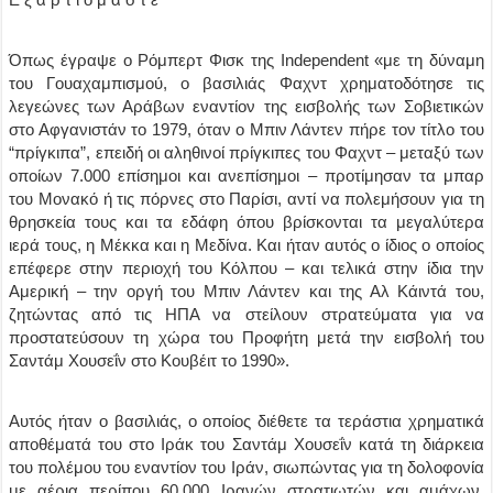
Όπως έγραψε ο Ρόμπερτ Φισκ της Independent «με τη δύναμη
του Γουαχαμπισμού, ο βασιλιάς Φαχντ χρηματοδότησε τις
λεγεώνες των Αράβων εναντίον της εισβολής των Σοβιετικών
στο Αφγανιστάν το 1979, όταν ο Μπιν Λάντεν πήρε τον τίτλο του
“πρίγκιπα”, επειδή οι αληθινοί πρίγκιπες του Φαχντ – μεταξύ των
οποίων 7.000 επίσημοι και ανεπίσημοι – προτίμησαν τα μπαρ
του Μονακό ή τις πόρνες στο Παρίσι, αντί να πολεμήσουν για τη
θρησκεία τους και τα εδάφη όπου βρίσκονται τα μεγαλύτερα
ιερά τους, η Μέκκα και η Μεδίνα. Και ήταν αυτός ο ίδιος ο οποίος
επέφερε στην περιοχή του Κόλπου – και τελικά στην ίδια την
Αμερική – την οργή του Μπιν Λάντεν και της Αλ Κάιντά του,
ζητώντας από τις ΗΠΑ να στείλουν στρατεύματα για να
προστατεύσουν τη χώρα του Προφήτη μετά την εισβολή του
Σαντάμ Χουσεΐν στο Κουβέιτ το 1990».
Αυτός ήταν ο βασιλιάς, ο οποίος διέθετε τα τεράστια χρηματικά
αποθέματά του στο Ιράκ του Σαντάμ Χουσεΐν κατά τη διάρκεια
του πολέμου του εναντίον του Ιράν, σιωπώντας για τη δολοφονία
με αέρια περίπου 60.000 Ιρανών στρατιωτών και αμάχων,