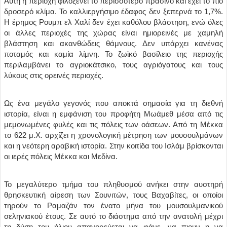
Αυτή η περιοχή φιλοξενεί το περισσότερο πράσινο και έχει το πιο
δροσερό κλίμα. Το καλλιεργήσιμο έδαφος δεν ξεπερνά το 1,7%.
Η έρημος Ρουμπ ελ Χαλί δεν έχει καθόλου βλάστηση, ενώ όλες
οι άλλες περιοχές της χώρας είναι ημιορεινές με χαμηλή
βλάστηση και ακανθώδεις θάμνους. Δεν υπάρχει κανένας
ποταμός και καμία λίμνη. Το ζωϊκό βασίλειο της περιοχής
περιλαμβάνει το αγριοκάτσικο, τους αγριόγατους και τους
λύκους στις ορεινές περιοχές.
Ως ένα μεγάλο γεγονός που αποκτά σημασία για τη διεθνή
ιστορία, είναι η εμφάνιση του προφήτη Μωάμεθ μέσα από τις
μεμονωμένες φυλές και τις πόλεις των οάσεων. Από τη Μέκκα
το 622 μ.Χ. αρχίζει η χρονολογική μέτρηση των μουσουλμάνων
και η νεότερη αραβική ιστορία. Στην κοιτίδα του Ισλάμ βρίσκονται
οι ιερές πόλεις Μέκκα και Μεδίνα.
Το μεγαλύτερο τμήμα του πληθυσμού ανήκει στην αυστηρή
θρησκευτική αίρεση των Σουνιτών, τους Βαχαβίτες, οι οποίοι
τηρούν το Ραμαζάν τον ένατο μήνα του μουσουλμανικού
σεληνιακού έτους. Σε αυτό το διάστημα από την ανατολή μέχρι
τη δύση του ήλιου απαγορεύεται να φάνε, να πιουν η να