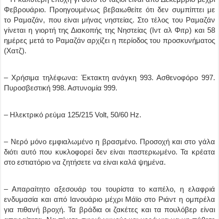
Φεβρουάριο. Προηγουμένως βεβαιωθείτε ότι δεν συμπίπτει με
το Ραμαζάν, που είναι μήνας νηστείας. Στο τέλος του Ραμαζάν
γίνεται η γιορτή της Διακοπής της Νηστείας (Ιντ αλ Φιτρ) και 58
ημέρες μετά το Ραμαζάν αρχίζει η περίοδος του προσκυνήματος
(Χατζ).
– Χρήσιμα τηλέφωνα: Έκτακτη ανάγκη 993. Ασθενοφόρο 997.
Πυροσβεστική 998. Αστυνομία 999.
– Ηλεκτρικό ρεύμα 125/215 Volt, 50/60 Hz.
– Νερό μόνο εμφιαλωμένο η βρασμένο. Προσοχή και στο γάλα
διότι αυτό που κυκλοφορεί δεν είναι παστεριωμένο. Τα κρέατα
στο εστιατόριο να ζητήσετε να είναι καλά ψημένα.
– Απαραίτητο αξεσουάρ του τουρίστα το καπέλο, η ελαφριά
ενδυμασία και από Ιανουάριο μέχρι Μάϊο στο Ριάντ η ομπρέλα
για πιθανή βροχή. Τα βράδια οι ζακέτες και τα πουλόβερ είναι