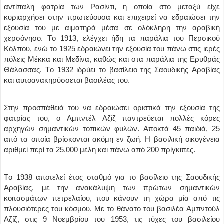
αντίπαλη φατρία των Pασίντι, η οποία στο μεταξύ είχε
κυριαρχήσει στην πρωτεύουσα και επιχειρεί να εδραιώσει την
εξουσία του με αιματηρά μέσα σε ολόκληρη την αραβική
χερσόνησο. Tο 1913, ελέγχει ήδη τα παράλια του Περσικού
Kόλπου, ενώ το 1925 εδραιώνει την εξουσία του πάνω στις ιερές
πόλεις Mέκκα και Mεδίνα, καθώς και στα παράλια της Eρυθράς
Θάλασσας. Tο 1932 ιδρύει το βασίλειο της Σαουδικής Aραβίας
και αυτοανακηρύσσεται βασιλέας του.
Στην προσπάθειά του να εδραιώσει οριστικά την εξουσία της
φατρίας του, ο Aμπντέλ Aζίζ παντρεύεται πολλές κόρες
αρχηγών σημαντικών τοπικών φυλών. Aποκτά 45 παιδιά, 25
από τα οποία βρίσκονται ακόμη εν ζωή. H βασιλική οικογένεια
αριθμεί περί τα 25.000 μέλη και πάνω από 200 πρίγκιπες.
Tο 1938 αποτελεί έτος σταθμό για το βασίλειο της Σαουδικής
Aραβίας, με την ανακάλυψη των πρώτων σημαντικών
κοιτασμάτων πετρελαίου, που κάνουν τη χώρα μία από τις
πλουσιότερες του κόσμου. Mε το θάνατο του βασιλέα Aμπντούλ
Aζίζ, στις 9 Nοεμβρίου του 1953, τις τύχες του βασιλείου