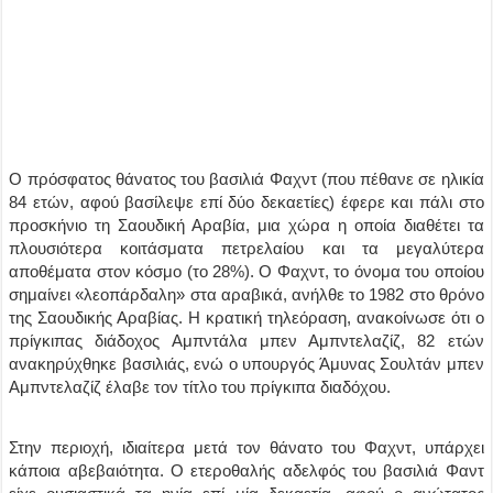
Ο πρόσφατος θάνατος του βασιλιά Φαχντ (που πέθανε σε ηλικία
84 ετών, αφού βασίλεψε επί δύο δεκαετίες) έφερε και πάλι στο
προσκήνιο τη Σαουδική Αραβία, μια χώρα η οποία διαθέτει τα
πλουσιότερα κοιτάσματα πετρελαίου και τα μεγαλύτερα
αποθέματα στον κόσμο (το 28%). Ο Φαχντ, το όνομα του οποίου
σημαίνει «λεοπάρδαλη» στα αραβικά, ανήλθε το 1982 στο θρόνο
της Σαουδικής Αραβίας. Η κρατική τηλεόραση, ανακοίνωσε ότι ο
πρίγκιπας διάδοχος Αμπντάλα μπεν Αμπντελαζίζ, 82 ετών
ανακηρύχθηκε βασιλιάς, ενώ ο υπουργός Άμυνας Σουλτάν μπεν
Αμπντελαζίζ έλαβε τον τίτλο του πρίγκιπα διαδόχου.
Στην περιοχή, ιδιαίτερα μετά τον θάνατο του Φαχντ, υπάρχει
κάποια αβεβαιότητα. Ο ετεροθαλής αδελφός του βασιλιά Φαντ