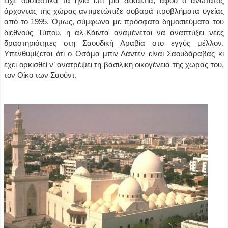
είχε ουσιαστικά τα ηνία επί μία δεκαετία, αφού ο ανώτατος
άρχοντας της χώρας αντιμετώπιζε σοβαρά προβλήματα υγείας
από το 1995. Όμως, σύμφωνα με πρόσφατα δημοσιεύματα του
διεθνούς Τύπου, η αλ-Κάιντα αναμένεται να αναπτύξει νέες
δραστηριότητες στη Σαουδική Αραβία στο εγγύς μέλλον.
Υπενθυμίζεται ότι ο Οσάμα μπιν Λάντεν είναι Σαουδάραβας κι
έχει ορκισθεί ν’ ανατρέψει τη βασιλική οικογένεια της χώρας του,
τον Οίκο των Σαούντ.