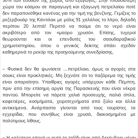
90% των εσόδων της χώρας από εξαγωγές. Στην πλουσιότερη
χώρα του κόσμου σε παραγωγή και εξαγωγή πετρελαίου ποτέ
δεν παραπονέθηκε κανένας για την τιμή της βενζίνης. Γεμίζεις το
ρεζερβουάρ της Κάντιλακ με μόλις 91 χαλάλας το λίτρο, δηλαδή
περίπου 20 λεπτά! Περιττό να πούμε ότι το νερό είναι
ακριβότερο από τον «μαύρο χρυσό». Επίσης, τυχεροί
θεωρούνται και οι επενδυτές του σαουδαραβικού
χρηματιστηρίου, όπου ο γενικός δείκτης σπάει σχεδόν
καθημερινά το ρεκόρ της προηγούμενης συνεδρίασης.
– Φυσικά δεν θα ψωνίσετε …πετρέλαιο, όμως οι αγορές στα
σουκς είναι προκλητικές. Μη ξεχνάτε ότι το παζάρεμα της τιμής
είναι απαραίτητο. Υπαίθριες αγορές υπάρχουν κάθε Πέμπτη,
πριν από την επίσημη αργία της Παρασκευής που είναι νέκρα
παντού. Μπορείτε να πάρετε χαλιά προσευχής, παλιά όπλα,
καφετιέρες, κοσμήματα, χειροτεχνήματα από ξύλο και άλλα
αντικείμενα. Ανάρπαστα γίνονται από τους τουρίστες τα
εγχειρίδια, που συνήθως είναι χρυσά, διακοσμημένα με
πολύτιμους λίθους.
– Η καλύτερη εποχή γι αυτό το ταξίδι είναι από Δεκέμβριο μέχρι