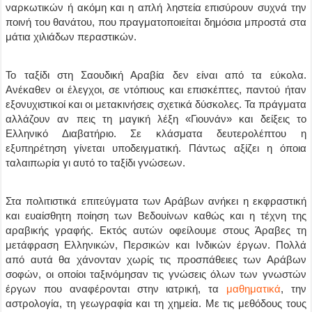
ναρκωτικών ή ακόμη και η απλή ληστεία επισύρουν συχνά την
ποινή του θανάτου, που πραγματοποιείται δημόσια μπροστά στα
μάτια χιλιάδων περαστικών.
Το ταξίδι στη Σαουδική Αραβία δεν είναι από τα εύκολα.
Ανέκαθεν οι έλεγχοι, σε ντόπιους και επισκέπτες, παντού ήταν
εξονυχιστικοί και οι μετακινήσεις σχετικά δύσκολες. Τα πράγματα
αλλάζουν αν πεις τη μαγική λέξη «Γιουνάν» και δείξεις το
Ελληνικό Διαβατήριο. Σε κλάσματα δευτερολέπτου η
εξυπηρέτηση γίνεται υποδειγματική. Πάντως αξίζει η όποια
ταλαιπωρία γι αυτό το ταξίδι γνώσεων.
Στα πολιτιστικά επιτεύγματα των Αράβων ανήκει η εκφραστική
και ευαίσθητη ποίηση των Βεδουίνων καθώς και η τέχνη της
αραβικής γραφής. Εκτός αυτών οφείλουμε στους Άραβες τη
μετάφραση Ελληνικών, Περσικών και Ινδικών έργων. Πολλά
από αυτά θα χάνονταν χωρίς τις προσπάθειες των Αράβων
σοφών, οι οποίοι ταξινόμησαν τις γνώσεις όλων των γνωστών
έργων που αναφέρονται στην ιατρική, τα
μαθηματικά
, την
αστρολογία, τη γεωγραφία και τη χημεία. Με τις μεθόδους τους