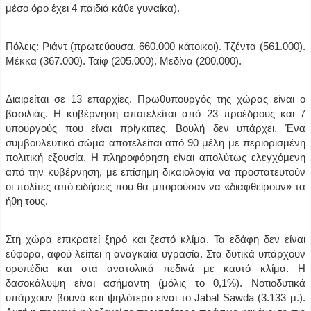
μέσο όρο έχει 4 παιδιά κάθε γυναίκα).
Πόλεις: Ριάντ (πρωτεύουσα, 660.000 κάτοικοι). Τζέντα (561.000).
Μέκκα (367.000). Ταίφ (205.000). Μεδίνα (200.000).
Διαιρείται σε 13 επαρχίες. Πρωθυπουργός της χώρας είναι ο
βασιλιάς. Η κυβέρνηση αποτελείται από 23 προέδρους και 7
υπουργούς που είναι πρίγκιπες. Βουλή δεν υπάρχει. Ένα
συμβουλευτικό σώμα αποτελείται από 90 μέλη με περιορισμένη
πολιτική εξουσία. Η πληροφόρηση είναι απολύτως ελεγχόμενη
από την κυβέρνηση, με επίσημη δικαιολογία να προστατευτούν
οι πολίτες από ειδήσεις που θα μπορούσαν να «διαφθείρουν» τα
ήθη τους.
Στη χώρα επικρατεί ξηρό και ζεστό κλίμα. Τα εδάφη δεν είναι
εύφορα, αφού λείπει η αναγκαία υγρασία. Στα δυτικά υπάρχουν
οροπέδια και στα ανατολικά πεδινά με καυτό κλίμα. Η
δασοκάλυψη είναι ασήμαντη (μόλις το 0,1%). Νοτιοδυτικά
υπάρχουν βουνά και ψηλότερο είναι το Jabal Sawda (3.133 μ.).