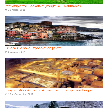
Στα χνάρια του Δράκουλα (Ρουμανία – Roumania)
18 Μαΐου, 2011
Γένοβα (Genova) προορισμός με ατού
2 Απριλίου, 2011
Ζεύγμα. Mια ελληνική πόλη κάτω από τα νερά του Ευφράτη
19 Φεβρουαρίου, 2011