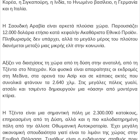
Κορέα, η Σιγκαπούρη, η Ινδία, το Ηνωμένο βασίλειο, η Γερμανία
και η Ιταλία.
Η Σαουδική Αραβία είναι αρκετά πλούσια χώρα. Παρουσιάζει
12.000 δολάρια ετήσιο κατά κεφαλήν Ακαθάριστο Εθνικό Προϊόν.
Πληθωρισμός δεν υπάρχει, αλλά το μεγάλο μέρος του πλούτου
διανέμεται μεταξύ μιας μικρής ελίτ στην κοινωνία.
Αξίζει να διασχίσεις τη χώρα από τη δύση στην ανατολή, από τη
Τζέντα στο Νταχράν. Και φυσικά είναι απαραίτητες οι εκδρομές
στη Μεδίνα, στα ορεινά του Ασίρ και σε κάποιες ακτές που
συνολικά φτάνουν τα 2.640 χλμ. Στις μεγάλες πόλεις γυαλί,
ατσάλι και τσιμέντο δημιουργούν μια «όαση» από μοντέρνα
κτίρια.
Η Τζέντα είναι μια σημαντική πόλη με 2.300.000 κατοίκους,
επηρεασμένη από τη Δύση, αλλά και η πιο καλοδιατηρημένη
πόλη από την άλλοτε Οθωμανική Αυτοκρατορία. Έχει μεγάλη
οικονομική σπουδαιότητα γιατί είναι το λιμάνι της χώρας στην
Ερυθρά Θάλασσα. Συνήθως είναι ο ενδιάμεσος σταθμός πριν