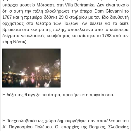
υπάρχει μουσείο Μότσαρτ, στη Villa Bertramka. Δεν είναι τυχαίο
ότι σ αυτή την πόλη ολοκλήρωσε την όπερα Dom Giovanni το
1787 και η πρεμιέρα δόθηκε 29 Οκτωβρίου με τον ίδιο διευθυντή
ορχήστρας στο Θέατρο των Τάξεων. Αν θέλετε να το δείτε
βρίσκεται στο κέντρο της πόλης, αποτελεί ένα από τα καλύτερα
δείγματα νεοκλασικής κομψότητας και κτίστηκε το 1783 από τον
κόμη Νόστιζ.
Η δόξα της θ αγγίξει τα άστρα, προφήτεψε η πριγκίπισσα.
Η Τσεχοσλοβακία ως χώρα δημιουργήθηκε σαν αποτέλεσμα του
Α΄ Παγκοσμίου Πολέμου. Οι επαρχίες της Βοημίας, Σλοβακίας