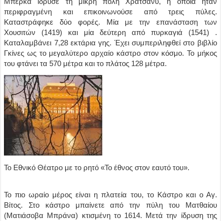
Μπέρκα ίδρυσε τη μικρή πόλη Χράτσανυ, η οποία ήταν
περιφραγμένη και επικοινωνούσε από τρεις πύλες.
Καταστράφηκε δύο φορές. Μία με την επανάσταση των
Χουσιτών (1419) και μία δεύτερη από πυρκαγιά (1541) .
Καταλαμβάνει 7,28 εκτάρια γης. Έχει συμπεριληφθεί στο βιβλίο
Γκίνες ως το μεγαλύτερο αρχαίο κάστρο στον κόσμο. Το μήκος
του φτάνει τα 570 μέτρα και το πλάτος 128 μέτρα.
Το Εθνικό Θέατρο με το ρητό «Το έθνος στον εαυτό του».
Το πιο ωραίο μέρος είναι η πλατεία του, το Κάστρο και ο Αγ.
Βίτος. Στο κάστρο μπαίνετε από την πύλη του Ματθαίου
(Ματιάσοβα Μπράνα) κτισμένη το 1614. Μετά την ίδρυση της