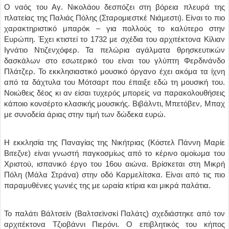
Ο ναός του Αγ. Νικολάου δεσπόζει στη βόρεια πλευρά της
πλατείας της Παλιάς Πόλης (Σταρομιεστκέ Νιάμεστι). Είναι το πιο
χαρακτηριστικό μπαρόκ – για πολλούς το καλύτερο στην
Ευρώπη. Έχει κτιστεί το 1732 με σχέδια του αρχιτέκτονα Κίλιαν
Ιγνάτιο Ντιζενχόφερ. Τα πελώρια αγάλματα θρησκευτικών
δασκάλων στο εσωτερικό του είναι του γλύπτη Φερδινάνδο
Πλάτζερ. Το εκκλησιαστικό μουσικό όργανο έχει ακόμα τα ίχνη
από τα δάχτυλα του Μότσαρτ που έπαιξε εδώ τη μουσική του.
Νοιώθεις δέος κι αν είσαι τυχερός μπορείς να παρακολουθήσεις
κάποιο κονσέρτο κλασικής μουσικής. Βιβάλντι, Μπετόβεν, Μπαχ
με συνοδεία άριας στην τιμή των δώδεκα ευρώ.
Η εκκλησία της Παναγίας της Νικήτριας (Κόστελ Πάννη Μαρίε
Βιτεζνε) είναι γνωστή παγκοσμίως από το κέρινο ομοίωμα του
Χριστού, ισπανικό έργο του 16ου αιώνα. Βρίσκεται στη Μικρή
Πόλη (Μάλα Στράνα) στην οδό Καρμελίτσκα. Είναι από τις πιο
παραμυθένιες γωνιές της με ωραία κτίρια και μικρά παλάτια.
Το παλάτι Βάλτσεϊν (Βαλτσεϊνσκί Παλάτς) σχεδιάστηκε από τον
αρχιτέκτονα Τζιοβάννι Πιερόνι. Ο επιβλητικός του κήπος