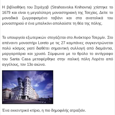
Η βιβλιοθήκη του Στράχοβ (Strahosvska Knihovna) χτίστηκε το
1679 και είναι η μεγαλύτερη μοναστηριακή της Τσεχίας. Δείτε το
μοναδικά ζωγραφισμένο ταβάνι και στα ανατολικά του
μοναστηριού σ ένα μπαλκόνι απολαύστε τη θέα της πόλης.
Το υπουργείο εξωτερικών στεγάζεται στο Ανάκτορο Τσερμίν. Στο
απέναντι μοναστήρι Loreto με τις 27 καμπάνες συγκεντρώνεται
πολύ κόσμος γιατί διαθέτει σημαντική συλλογή από διαμάντια,
μαργαριτάρια και χρυσό. Σύμφωνα με το θρύλο το αντίγραφο
του Santa Casa μεταφέρθηκε στην ιταλική πόλη Λορέτο από
αγγέλους, τον 13ο αιώνα.
Ένα εκκεντρικό κτίριο, η πιο δημοφιλής ατραξιόν.