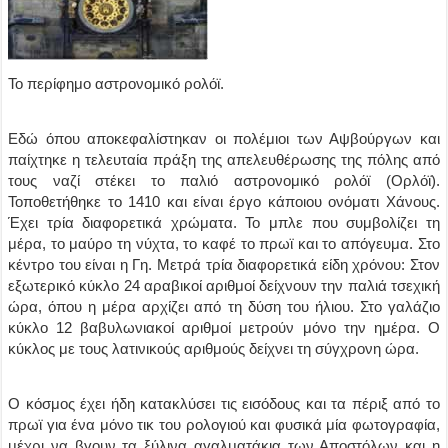
Το περίφημο αστρονομικό ρολόϊ.
Εδώ όπου αποκεφαλίστηκαν οι πολέμιοι των Αψβούργων και
παίχτηκε η τελευταία πράξη της απελευθέρωσης της πόλης από
τους ναζί στέκει το παλιό αστρονομικό ρολόϊ (Ορλόϊ).
Τοποθετήθηκε το 1410 και είναι έργο κάποιου ονόματι Χάνους.
Έχει τρία διαφορετικά χρώματα. Το μπλε που συμβολίζει τη
μέρα, το μαύρο τη νύχτα, το καφέ το πρωϊ και το απόγευμα. Στο
κέντρο του είναι η Γη. Μετρά τρία διαφορετικά είδη χρόνου: Στον
εξωτερικό κύκλο 24 αραβικοί αριθμοί δείχνουν την παλιά τσεχική
ώρα, όπου η μέρα αρχίζει από τη δύση του ήλιου. Στο γαλάζιο
κύκλο 12 βαβυλωνιακοί αριθμοί μετρούν μόνο την ημέρα. Ο
κύκλος με τους λατινικούς αριθμούς δείχνει τη σύγχρονη ώρα.
Ο κόσμος έχει ήδη κατακλύσει τις εισόδους και τα πέριξ από το
πρωϊ για ένα μόνο τικ του ρολογιού και φυσικά μία φωτογραφία,
μέχρι να βγουν τα ξύλινα αγαλματάκια των Αποστόλων και η