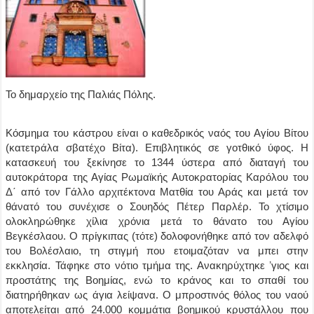
Το δημαρχείο της Παλιάς Πόλης.
Κόσμημα του κάστρου είναι ο καθεδρικός ναός του Αγίου Βίτου
(κατετράλα σβατέχο Βίτα). Επιβλητικός σε γοτθικό ύφος. Η
κατασκευή του ξεκίνησε το 1344 ύστερα από διαταγή του
αυτοκράτορα της Αγίας Ρωμαϊκής Αυτοκρατορίας Καρόλου του
Δ΄ από τον Γάλλο αρχιτέκτονα Ματθία του Αράς και μετά τον
θάνατό του συνέχισε ο Σουηδός Πέτερ Παρλέρ. Το χτίσιμο
ολοκληρώθηκε χίλια χρόνια μετά το θάνατο του Αγίου
Βεγκέσλαου. Ο πρίγκιπας (τότε) δολοφονήθηκε από τον αδελφό
του Βολέσλαιο, τη στιγμή που ετοιμαζόταν να μπει στην
εκκλησία. Τάφηκε στο νότιο τμήμα της. Ανακηρύχτηκε ʼγιος και
προστάτης της Βοημίας, ενώ το κράνος και το σπαθί του
διατηρήθηκαν ως άγια λείψανα. Ο μπροστινός θόλος του ναού
αποτελείται από 24.000 κομμάτια βοημικού κρυστάλλου που