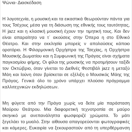
Ψώνια- Διασκέδαση
Η λογοτεχνία, η μουσική και τα εικαστικά θεωρούνταν πάντα για
τους Τσέχους μέσα για τη διάσωση της εθνικής τους ταυτότητας,
Η jazz και η κλασική μουσική έχουν την τιμητική τους. Και δεν
είναι απαραίτητο να τ΄ ακούσεις στην Όπερα η στο Εθνικό
Θέατρο. Και στην εκκλησία μπορείς ν απολαύσεις κάποιο
ορατόριο. Η Φιλαρμονική Ορχήστρα της Τσεχίας, η Ορχήστρα
Μουσικής Δωματίου και η Συμφωνική της Πράγας είναι σχήματα
παγκοσμίου φήμης. Οι φίλοι της μουσικής να προτιμήσουν ταξίδι
τον Οκτώβριο, όταν γίνεται το Διεθνές Φεστιβάλ jazz η μεταξύ
Μάη και Ιούνη όταν βρίσκεται σε εξέλιξη ο Μουσικός Μάης της
Πράγας. Γενικά όλο το χρόνο υπάρχει πλούσιο πρόγραμμα
καλλιτεχνικών εκδηλώσεων.
Μη φύγετε από την Πράγα χωρίς να δείτε μία παράσταση
Μαύρου Θεάτρου. Μια διαφορετική τεχνοτροπία σε μαύρο
σκηνικό με ανεπανάληπτα φωσφοριζέ χρώματα. Το μάτι
ξεγελάει το μυαλό. Στην αίθουσα απαγορεύονται φωτογραφικές
και κάμερες. Ευκαιρία να ξεκουραστούν από τη υπερθέρμανση