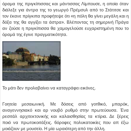
όραμα της πριγκίπισσας και μάντισσας Λίμπουσε, η οποία όταν
διάλεξε για άντρα της το γεωργό Πρέμσυλ από το Στάτιτσε και
τον έκανε πρίγκιπα προφήτεψε ότι «η πόλη θα γίνει μεγάλη και η
δόξα της θα αγγίξει τα άστρα». Βλέποντας τη σημερινή Πράγα
αν ζούσε η πριγκίπισσα θα χαμογελούσε ευχαριστημένη που το
όραμά της έγινε πραγματικότητα.
Το μάτι δεν προλαβαίνει να καταγράφει εικόνες.
Γοητεία μεσαιωνική. Με δόσεις από γοτθικό, μπαρόκ,
αναγεννησιακό και αρ νουβό ρυθμό στην πρωτεύουσα. Ένα
ρεσιτάλ αρχιτεκτονικής και καλαισθησίας τα κτίρια. Δε ξέρεις
ποιό να πρωτοκοιτάξεις. 6όροφες πολυκατοικίες που απ έξω
μοιάζουν με μουσείο. Η μία ωραιότερη από την άλλη.