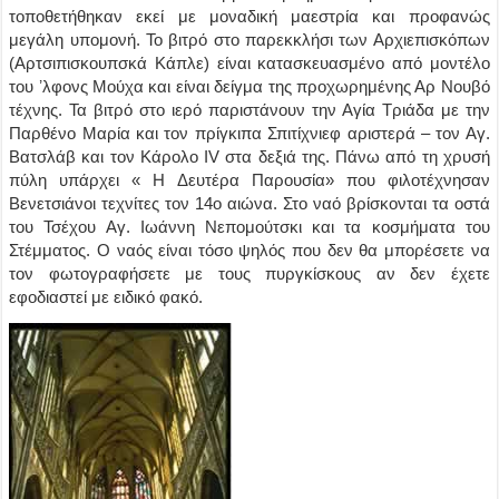
τοποθετήθηκαν εκεί με μοναδική μαεστρία και προφανώς
μεγάλη υπομονή. Το βιτρό στο παρεκκλήσι των Αρχιεπισκόπων
(Αρτσιπισκουπσκά Κάπλε) είναι κατασκευασμένο από μοντέλο
του ʼλφονς Μούχα και είναι δείγμα της προχωρημένης Αρ Νουβό
τέχνης. Τα βιτρό στο ιερό παριστάνουν την Αγία Τριάδα με την
Παρθένο Μαρία και τον πρίγκιπα Σπιτίχνιεφ αριστερά – τον Αγ.
Βατσλάβ και τον Κάρολο IV στα δεξιά της. Πάνω από τη χρυσή
πύλη υπάρχει « Η Δευτέρα Παρουσία» που φιλοτέχνησαν
Βενετσιάνοι τεχνίτες τον 14ο αιώνα. Στο ναό βρίσκονται τα οστά
του Τσέχου Αγ. Ιωάννη Νεπομούτσκι και τα κοσμήματα του
Στέμματος. Ο ναός είναι τόσο ψηλός που δεν θα μπορέσετε να
τον φωτογραφήσετε με τους πυργκίσκους αν δεν έχετε
εφοδιαστεί με ειδικό φακό.