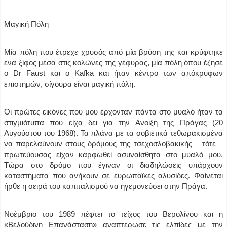
Μαγική Πόλη
Μία πόλη που έτρεχε χρυσός από μία βρύση της και κρύφτηκε
ένα ξίφος μέσα στις κολώνες της γέφυρας, μία πόλη όπου έζησε
ο Dr Faust και ο Kafka και ήταν κέντρο των απόκρυφων
επιστημών, σίγουρα είναι μαγική πόλη.
Οι πρώτες εικόνες που μου έρχονταν πάντα στο μυαλό ήταν τα
στιγμιότυπα που είχα δει για την Ανοιξη της Πράγας (20
Αυγούστου του 1968). Τα πλάνα με τα σοβιετικά τεθωρακισμένα
να παρελαύνουν στους δρόμους της τσεχοσλοβακικής – τότε –
πρωτεύουσας είχαν καρφωθεί ασυναίσθητα στο μυαλό μου.
Τώρα στο δρόμο που έγιναν οι διαδηλώσεις υπάρχουν
καταστήματα που ανήκουν σε ευρωπαϊκές αλυσίδες. Φαίνεται
ήρθε η σειρά του καπιταλισμού να ηγεμονεύσει στην Πράγα.
Νοέμβριο του 1989 πέφτει το τείχος του Βερολίνου και η
«Βελούδινη Επανάσταση» αναπτέρωσε τις ελπίδες με την