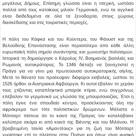
μεγάλους Δήμους. Επίσημη γλώσσα είναι η τσεχική, ωστόσο
πολλοί από τους κατοίκους μιλούν Γερμανικά, ενώ τα αγγλικά
είναι διαδεδομένα σε όλα τα ξενοδοχεία, στους χώρους
διασκέδασης και στις τουριστικές περιοχές.
Η πόλη του Κάφκα και του Κούντερα, του Φάουστ και της
Βελούδινης Επανάστασης είναι περισσότερο από κάθε άλλη
ευρωπαϊκή πόλη σημείο συνάντησης και χωνευτήρι πολιτισμών.
Ιστορικά τη δημιούργησε ο Κάρολος IV, Βοημιανός βασιλιάς και
Ρωμανός αυτοκράτορας. Το 1346 διέταξε να ξαναχτιστεί η
Πράγα για να γίνει μια πρωτεύουσα αυτοκρατορικής αίγλης.
Μετά το θάνατό του προέκυψαν διάφοροι εισβολείς, ώσπου το
1526 ήρθαν οι Αυστριακοί Αψβούργοι. Κι αυτοί έβαλαν το χεράκι
τους χτίζοντας καταπληκτικά μπαρόκ κτίρια, ενώ συγχρόνως
επέβαλαν τα γερμανικά ως γλώσσα της μπουρσουαζίας. Έτσι η
πόλη έγινε ένα σπουδαίο κέντρο, προσελκύοντας όλη την
αφρόκρεμα των τότε πολιτιστικών δρώμενων. Μάλιστα ο
Μότσαρτ πίστευε ότι το κοινό της Πράγας τον καταλάβαινε
καλύτερα ακόμα κι από κοινό της Βιέννης και του Μιλάνου. Η
βραβευμένη ταινία «Αμαντέους» για τη ζωή του Μότσαρτ
γυρίστηκε επί το πλείστον στην Πράγα και όπως είναι φυσικό