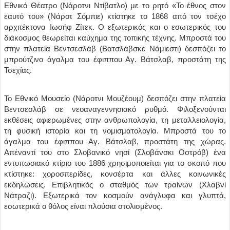
Εθνικό Θέατρο (Νάροτνι Ντίβατλο) με το ρητό «Το έθνος στον
εαυτό του» (Νάροτ Σόμπιε) κτίστηκε το 1868 από τον τσέχο
αρχιτέκτονα Ιωσήφ Ζίτεκ. Ο εξωτερικός και ο εσωτερικός του
διάκοσμος θεωρείται καύχημα της τοπικής τέχνης. Μπροστά του
στην πλατεία Βεντσεσλάβ (Βατσλάβσκε Νάμιεστι) δεσπόζει το
μπρούτζινο άγαλμα του έφιππου Αγ. Βάτσλαβ, προστάτη της
Τσεχίας.
Το Εθνικό Μουσείο (Νάροτνι Μουζέουμ) δεσπόζει στην πλατεία
Βεντσεσλάβ σε νεοαναγεννησιακό ρυθμό. Φιλοξενούνται
εκθέσεις αφιερωμένες στην ανθρωπολογία, τη μεταλλειολογία,
τη φυσική ιστορία και τη νομισματολογία. Μπροστά του το
άγαλμα του έφιππου Αγ. Βάτσλαβ, προστάτη της χώρας.
Απέναντί του στο Σλοβανικό νησί (Σλοβάνσκι Οστρόβ) ένα
εντυπωσιακό κτίριο του 1886 χρησιμοποιείται για το σκοπό που
κτίστηκε: χοροσπερίδες, κονσέρτα και άλλες κοινωνικές
εκδηλώσεις. Επιβλητικός ο σταθμός των τραίνων (Χλαβνί
Νάτραζι). Εξωτερικά τον κοσμούν ανάγλυφα και γλυπτά,
εσωτερικά ο θόλος είναι πλούσια στολισμένος.