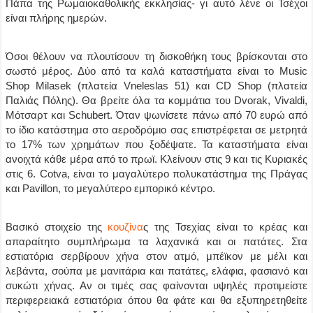
Πάπα της Ρωμαιοκαθολικής εκκλησίας- γι αυτό λένε οι Τσέχοι
είναι πλήρης ημερών.
Όσοι θέλουν να πλουτίσουν τη δισκοθήκη τους βρίσκονται στο
σωστό μέρος. Δύο από τα καλά καταστήματα είναι το Music
Shop Milasek (πλατεία Vneleslas 51) και CD Shop (πλατεία
Παλιάς Πόλης). Θα βρείτε όλα τα κομμάτια του Dvorak, Vivaldi,
Μότσαρτ και Schubert. Όταν ψωνίσετε πάνω από 70 ευρώ από
το ίδιο κατάστημα στο αεροδρόμιο σας επιστρέφεται σε μετρητά
το 17% των χρημάτων που ξοδέψατε. Τα καταστήματα είναι
ανοιχτά κάθε μέρα από το πρωϊ. Κλείνουν στις 9 και τις Κυριακές
στις 6. Cotva, είναι το μαγαλύτερο πολυκατάστημα της Πράγας
και Pavillon, το μεγαλύτερο εμπορικό κέντρο.
Βασικό στοιχείο της
κουζίνα
ς της Τσεχίας είναι το κρέας και
απαραίτητο συμπλήρωμα τα λαχανικά και οι πατάτες. Στα
εστιατόρια σερβίρουν χήνα στον ατμό, μπέϊκον με μέλι και
λεβάντα, σούπα με μανιτάρια και πατάτες, ελάφια, φασιανό και
συκώτι χήνας. Αν οι τιμές σας φαίνονται υψηλές προτιμείστε
περιφερειακά εστιατόρια όπου θα φάτε και θα εξυπηρετηθείτε