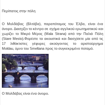
Περίπατος στην πόλη
Ο Μολδάβας (Βλτάβα), παραπόταμος του Έλβα, είναι ένα
όνειρο. Διασχίζει το κέντρο σε σχήμα αγγλικού ερωτηματικού και
χωρίζει το Μικρό Μέρος (Mala Strana) από την Παλιά Πόλη
(Stare Mesto).Φορέστε τα ακουστικά και διασχίσετε μία από τις
17 λιθόκτιστες γέφυρες ακούγοντας το αριστούργημα
Moldau, ύμνο του Smeltana προς το συγκεκριμένο ποταμό.
Ο Μολδάβας είναι ένα όνειρο.