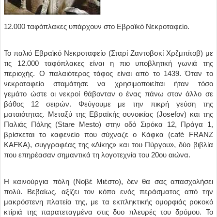
12.000 ταφόπλακες υπάρχουν στο Εβραϊκό Νεκροταφείο.
Το παλιό Εβραϊκό Νεκροταφείο (Σταρί Ζαντοβσκί Χρζμπίτοβ) με
τις 12.000 ταφόπλακες είναι η πιο υποβλητική γωνιά της
περιοχής. Ο παλαιότερος τάφος είναι από το 1439. Όταν το
νεκροταφείο σταμάτησε να χρησιμοποιείται ήταν τόσο
γεμάτο ώστε οι νεκροί θάβονταν ο ένας πάνω στον άλλο σε
βάθος 12 σειρών. Φεύγουμε με την πικρή γεύση της
ματαιότητας. Μεταξύ της Εβραϊκής συνοικίας (Josefov) και της
Παλιάς Πόλης (Stare Mesto) στην οδό Σιρόκα 12, Πράγα 1,
βρίσκεται το καφενείο που σύχναζε ο Κάφκα (café FRANZ
KAFKA), συγγραφέας της «Δίκης» και του Πύργου», δύο βιβλία
που επηρέασαν σημαντικά τη λογοτεχνία του 20ου αιώνα.
H καινούργια πόλη (Νοβέ Μιέστο), δεν θα σας απασχολήσει
πολύ. Bεβαίως, αξίζει τον κόπο ενός περάσματος από την
μακρόστενη πλατεία της, με τα εκπληκτικής ομορφιάς ροκοκό
κτίριά της παρατεταγμένα στις δυο πλευρές του δρόμου. Το