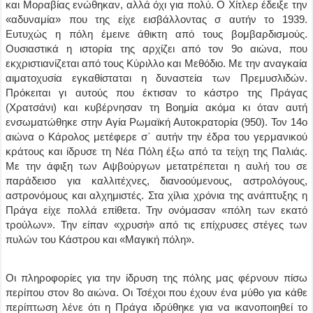
και Μοραβίας ενώθηκαν, αλλά όχι για πολύ. Ο Χίτλερ έδειξε την
«αδυναμία» που της είχε εισβάλλοντας σ αυτήν το 1939.
Ευτυχώς η πόλη έμεινε άθικτη από τους βομβαρδισμούς.
Ουσιαστικά η ιστορία της αρχίζει από τον 9ο αιώνα, που
εκχριστιανίζεται από τους Κύριλλο και Μεθόδιο. Με την αναγκαία
αιματοχυσία εγκαθίσταται η δυναστεία των Πρεμυσλιδών.
Πρόκειται γι αυτούς που έκτισαν το κάστρο της Πράγας
(Χρατσάνι) και κυβέρνησαν τη Βοημία ακόμα κι όταν αυτή
ενσωματώθηκε στην Αγία Ρωμαϊκή Αυτοκρατορία (950). Τον 14ο
αιώνα ο Κάρολος μετέφερε σ΄ αυτήν την έδρα του γερμανικού
κράτους και ίδρυσε τη Νέα Πόλη έξω από τα τείχη της Παλιάς.
Με την άφιξη των Αψβούργων μετατρέπεται η αυλή του σε
παράδεισο για καλλιτέχνες, διανοούμενους, αστρολόγους,
αστρονόμους και αλχημιστές. Στα χίλια χρόνια της ανάπτυξης η
Πράγα είχε πολλά επίθετα. Την ονόμασαν «πόλη των εκατό
τρούλων». Την είπαν «χρυσή» από τις επίχρυσες στέγες των
πυλών του Κάστρου και «Μαγική πόλη».
Οι πληροφορίες για την ίδρυση της πόλης μας φέρνουν πίσω
περίπου στον 8ο αιώνα. Οι Τσέχοι που έχουν ένα μύθο για κάθε
περίπτωση λένε ότι η Πράγα ιδρύθηκε για να ικανοποιηθεί το