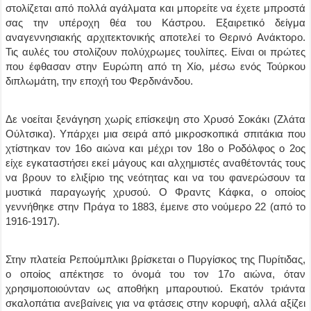
στολίζεται από πολλά αγάλματα και μπορείτε να έχετε μπροστά
σας την υπέροχη θέα του Κάστρου. Εξαιρετικό δείγμα
αναγεννησιακής αρχιτεκτονικής αποτελεί το Θερινό Ανάκτορο.
Τις αυλές του στολίζουν πολύχρωμες τουλίπες. Είναι οι πρώτες
που έφθασαν στην Ευρώπη από τη Χίο, μέσω ενός Τούρκου
διπλωμάτη, την εποχή του Φερδινάνδου.
Δε νοείται ξενάγηση χωρίς επίσκεψη στο Χρυσό Σοκάκι (Ζλάτα
Ούλτσικα). Υπάρχει μια σειρά από μικροσκοπικά σπιτάκια που
χτίστηκαν τον 16ο αιώνα και μέχρι τον 18ο ο Ροδόλφος ο 2ος
είχε εγκαταστήσει εκεί μάγους και αλχημιστές αναθέτοντάς τους
να βρουν το ελιξίριο της νεότητας και να του φανερώσουν τα
μυστικά παραγωγής χρυσού. Ο Φραντς Κάφκα, ο οποίος
γεννήθηκε στην Πράγα το 1883, έμεινε στο νούμερο 22 (από το
1916-1917).
Στην πλατεία Ρεπούμπλικι βρίσκεται ο Πυργίσκος της Πυρίτιδας,
ο οποίος απέκτησε το όνομά του τον 17ο αιώνα, όταν
χρησιμοποιούνταν ως αποθήκη μπαρουτιού. Εκατόν τριάντα
σκαλοπάτια ανεβαίνεις για να φτάσεις στην κορυφή, αλλά αξίζει