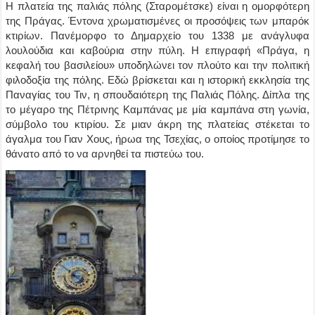
Η πλατεία της παλιάς πόλης (Σταρομέτσκε) είναι η ομορφότερη
της Πράγας. Έντονα χρωματισμένες οι προσόψεις των μπαρόκ
κτιρίων. Πανέμορφο το Δημαρχείο του 1338 με ανάγλυφα
λουλούδια και καβούρια στην πύλη. Η επιγραφή «Πράγα, η
κεφαλή του βασιλείου» υποδηλώνει τον πλούτο και την πολιτική
φιλοδοξία της πόλης. Εδώ βρίσκεται και η ιστορική εκκλησία της
Παναγίας του Τιν, η σπουδαιότερη της Παλιάς Πόλης. Δίπλα της
το μέγαρο της Πέτρινης Καμπάνας με μία καμπάνα στη γωνία,
σύμβολο του κτιρίου. Σε μιαν άκρη της πλατείας στέκεται το
άγαλμα του Γιαν Χους, ήρωα της Τσεχίας, ο οποίος προτίμησε το
θάνατο από το να αρνηθεί τα πιστεύω του.