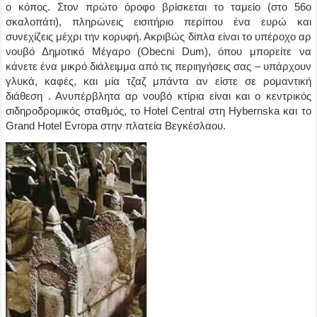
ο κόπος. Στον πρώτο όροφο βρίσκεται το ταμείο (στο 56ο
σκαλοπάτι), πληρώνεις εισιτήριο περίπου ένα ευρώ και
συνεχίζεις μέχρι την κορυφή. Ακριβώς δίπλα είναι το υπέροχο αρ
νουβό Δημοτικό Μέγαρο (Obecni Dum), όπου μπορείτε να
κάνετε ένα μικρό διάλειμμα από τις περιηγήσεις σας – υπάρχουν
γλυκά, καφές, και μία τζαζ μπάντα αν είστε σε ρομαντική
διάθεση . Ανυπέρβλητα αρ νουβό κτίρια είναι και ο κεντρικός
σιδηροδρομικός σταθμός, το Hotel Central στη Hybernska και το
Grand Hotel Evropa στην πλατεία Βεγκέσλαου.