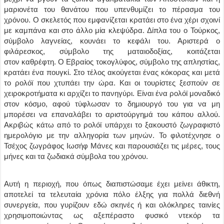
μαριονέτα του θανάτου που υπενθυμίζει το πέρασμα του
χρόνου. Ο σκελετός που εμφανίζεται κρατάει στο ένα χέρι σχοινί
με καμπάνα και στο άλλο μία κλεψύδρα. Δίπλα του ο Τούρκος,
σύμβολο λαγνείας, κουνάει το κεφάλι του. Αριστερά ο
φιλάρεσκος, σύμβολο της ματαιοδοξίας, κοιτάζεται
στον καθρέφτη. Ο Εβραίος τοκογλύφος, σύμβολο της απληστίας,
κρατάει ένα πουγκί. Στο τέλος ακούγεται ένας κόκορας και μετά
το ρολόϊ που χτυπάει την ώρα. Και οι τουρίστες ξεσπούν σε
χειροκροτήματα κι αρχίζει το πανηγύρι. Είναι ένα ρολόϊ μοναδικό
στον κόσμο, αφού τύφλωσαν το δημιουργό του για να μη
μπορέσει να επαναλάβει το αριστούργημά του κάπου αλλού.
Ακριβώς κάτω από το ρολόϊ υπάρχει το ξακουστό ζωγραφιστό
ημερολόγιο με την αλληγορία των μηνών. Το φιλοτέχνησε ο
Τσέχος ζωγράφος Ιωσήφ Μάνες και παρουσιάζει τις μέρες, τους
μήνες και τα ζωδιακά σύμβολα του χρόνου.
Αυτή η περιοχή, που όπως διαπιστώσαμε έχει μείνει άθικτη,
αποτελεί τα τελευταία χρόνια πόλο έλξης για πολλά διεθνή
συνεργεία, που γυρίζουν εδώ σκηνές ή και ολόκληρες ταινίες
χρησιμοποιώντας ως αξεπέραστο φυσικό ντεκόρ τα