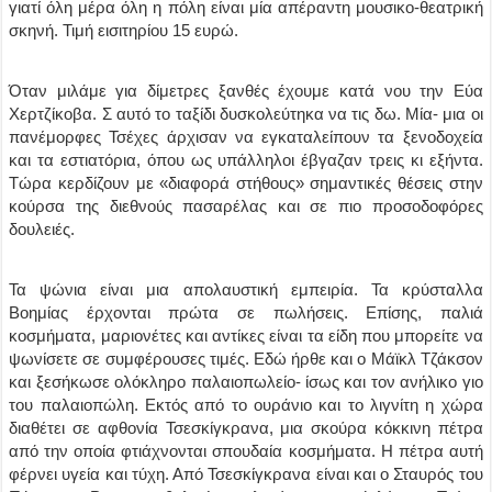
γιατί όλη μέρα όλη η πόλη είναι μία απέραντη μουσικο-θεατρική
σκηνή. Τιμή εισιτηρίου 15 ευρώ.
Όταν μιλάμε για δίμετρες ξανθές έχουμε κατά νου την Εύα
Χερτζίκοβα. Σ αυτό το ταξίδι δυσκολεύτηκα να τις δω. Μία- μια οι
πανέμορφες Τσέχες άρχισαν να εγκαταλείπουν τα ξενοδοχεία
και τα εστιατόρια, όπου ως υπάλληλοι έβγαζαν τρεις κι εξήντα.
Τώρα κερδίζουν με «διαφορά στήθους» σημαντικές θέσεις στην
κούρσα της διεθνούς πασαρέλας και σε πιο προσοδοφόρες
δουλειές.
Τα ψώνια είναι μια απολαυστική εμπειρία. Τα κρύσταλλα
Βοημίας έρχονται πρώτα σε πωλήσεις. Επίσης, παλιά
κοσμήματα, μαριονέτες και αντίκες είναι τα είδη που μπορείτε να
ψωνίσετε σε συμφέρουσες τιμές. Εδώ ήρθε και ο Μάϊκλ Τζάκσον
και ξεσήκωσε ολόκληρο παλαιοπωλείο- ίσως και τον ανήλικο γιο
του παλαιοπώλη. Εκτός από το ουράνιο και το λιγνίτη η χώρα
διαθέτει σε αφθονία Τσεσκίγκρανα, μια σκούρα κόκκινη πέτρα
από την οποία φτιάχνονται σπουδαία κοσμήματα. Η πέτρα αυτή
φέρνει υγεία και τύχη. Από Τσεσκίγκρανα είναι και ο Σταυρός του