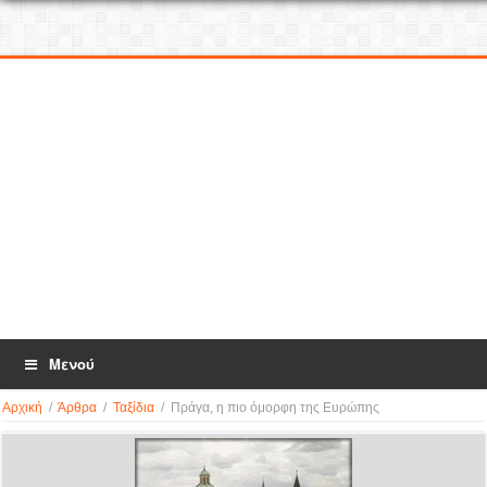
Μενού
Αρχική
/
Άρθρα
/
Ταξίδια
/
Πράγα, η πιο όμορφη της Ευρώπης