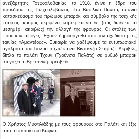
ανεξάρτητης Τσεχοσλοβακίας, το 1918, έγινε η έδρα του
προέδρου της Τσεχοσλοβακίας. Στο Βασιλικό Παλάτι, σπάνιο
κατασκεύασμα του πρώιμου μπαρόκ και σύμβολο της τσεχικής
ιστορίας, κόσμος περιμένει καρτερικά να δει (στις δώδεκα το
μεσημέρι, ακριβώς) την αλλαγή της φρουράς. Οι στολές των
φρουρών άψογες. Έχουν δημιουργηθεί από τον σχεδιαστή της
ταινίας «Αμαντέους». Ευκαιρία να χαζέψουμε τα εντυπωσιακά
αγάλματα του Ιταλού αρχιτέκτονα Βιντοένζο Σκαμάζι. Ακριβώς
δίπλα το παλάτι Τχουν (Τχούνσκι Παλάτς) σε ρυθμό μπαρόκ
στεγάζει τη Βρετανική πρεσβεία.
Ο Χρήστος Μυστιλιάδης με τους φρουρούς στο Παλάτι και έξω
από το σπιτάκι του Κάφκα.