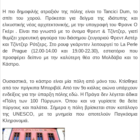
Η πιο δημοφιλής ατραξιόν της πόλης είναι το Tancici Dum, το
σπίτι του χορού. Πρόκειται για δείγμα της ιδιότυπης και
ελκυστικής νέας αρχιτεκτονικής, με την υπογραφή του Φρανκ Ο
Γκέρι . Είναι πιο γνωστό με το όνομα Φρεντ & Τζίντζερ, γιατί
θυμίζει χορευτική φιγούρα του διάσημου ζευγαριού Φρεντ Αστέρ
και Τζίντζερ Ρότζερς. Στο ρουφ γκάρντεν λειτουργεί το La Perle
de Prague (12.00-14.00 και 19.00-22.30), εστιατόριο που
προσφέρει δείπνο με την καλύτερη θέα στο Μολδάβα και το
Κάστρο.
Ουσιαστικά, το κάστρο είναι μία πόλη από μόνο του. Κτίσθηκε
από τον πρίγκιπα Μποριβόϊ. Από τον 9ο κιόλας αιώνα υπάρχουν
ενδείξεις για την ύπαρξη πόλης εδώ. Η Πράγα δεν λέγεται άδικα
«Πόλη των 100 Πύργων». Όπου και να γυρίσετε θα δείτε
πύργους και παλάτια. Σήμερα η πόλη βρίσκεται στον κατάλογο
της UNESCO, με τα μνημεία που αποτελούν Παγκόσμια
Κληρονομιά.