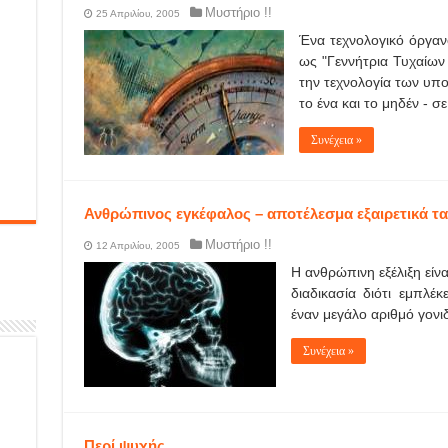
Μυστήριο !!
25 Απριλίου, 2005
Ένα τεχνολογικό όργαν
ως "Γεννήτρια Τυχαίων
την τεχνολογία των υπο
το ένα και το μηδέν - σε
Συνέχεια »
Ανθρώπινος εγκέφαλος – αποτέλεσμα εξαιρετικά τα
Μυστήριο !!
12 Απριλίου, 2005
Η ανθρώπινη εξέλιξη είν
διαδικασία διότι εμπλέ
έναν μεγάλο αριθμό γονιδ
Συνέχεια »
Περί ψυχής