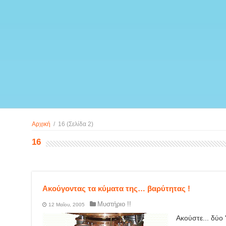
Αρχική
/
16
(Σελίδα 2)
16
Ακούγοντας τα κύματα της… βαρύτητας !
Μυστήριο !!
12 Μαΐου, 2005
Ακούστε... δύο