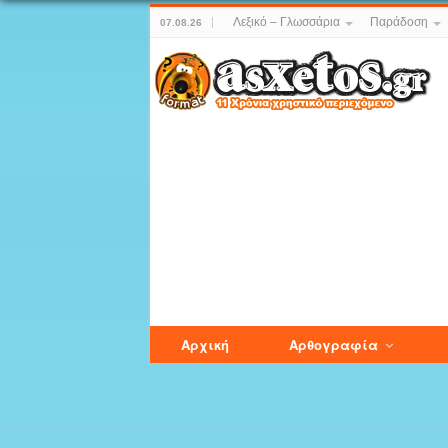
Λεξικό – Γλωσσάρια
Παράδοση
07.08.26
Αρχική
Αρθογραφία