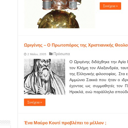
Συνέχεια »
Ωριγένης – Ο Πρωτοπόρος της Χριστιανικής Θεολο
Πρόσωπα
2 Μαΐου, 2005
Ο Ωριγένης διδάχθηκε την Αγία
τον Κλήμη τον Αλεξανδρέα, τα
της Ελληνικής φιλοσοφίας. Στα ε
Αμμώνιο Σακκά που ήταν ο ιδρυ
έχοντας ως συμμαθητές τον Πλ
Ηρακλά, ενώ παράλληλα σπούδα
Συνέχεια »
Ένα Μαύρο Κουτί προβλέπει το μέλλον ;