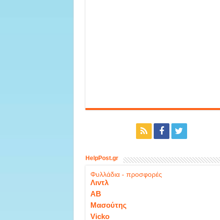
HelpPost.gr
Φυλλάδια - προσφορές
Λιντλ
ΑΒ
Μασούτης
Vicko