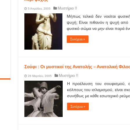
Μυστήριο !!
5 Απριλίου, 2005
Μήπως τελικά δεν νοείται φυσι
ψυχή; Είναι πιθανόν η ψυχή από 
φυσικό σώμα να μην είναι παρά έ
Συνέχεια »
Σούφι : Οι μυστικοί της Ανατολής – Ανατολική Φιλο
Μυστήριο !!
26 Μαρτίου, 2005
Η προέλευση του σουφισμού, σ
κόλπους του ισλαμισμού, είναι σκ
συνήθως με κάθε εσωτερικό ρεύμ
Συνέχεια »