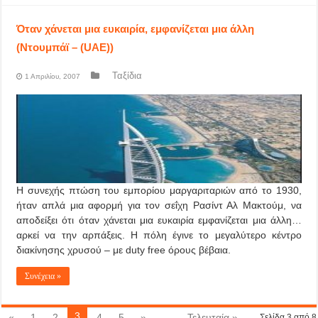
Όταν χάνεται μια ευκαιρία, εμφανίζεται μια άλλη
(Ντουμπάϊ – (UAE))
Ταξίδια
1 Απριλίου, 2007
Η συνεχής πτώση του εμπορίου μαργαριταριών από το 1930,
ήταν απλά μια αφορμή για τον σεΐχη Ρασίντ Αλ Μακτούμ, να
αποδείξει ότι όταν χάνεται μια ευκαιρία εμφανίζεται μια άλλη…
αρκεί να την αρπάξεις. Η πόλη έγινε το μεγαλύτερο κέντρο
διακίνησης χρυσού – με duty free όρους βέβαια.
Συνέχεια »
3
«
1
2
4
5
»
...
Τελευταία »
Σελίδα 3 από 8