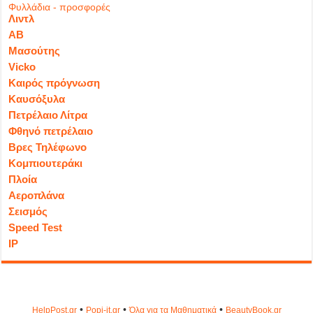
Φυλλάδια - προσφορές
Λιντλ
ΑΒ
Μασούτης
Vicko
Καιρός πρόγνωση
Καυσόξυλα
Πετρέλαιο Λίτρα
Φθηνό πετρέλαιο
Βρες Τηλέφωνο
Κομπιουτεράκι
Πλοία
Αεροπλάνα
Σεισμός
Speed Test
IP
•
•
•
HelpPost.gr
Popi-it.gr
Όλα για τα Μαθηματικά
ΒeautyΒook.gr