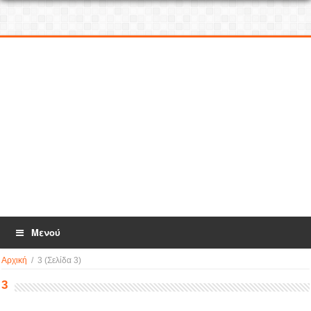
Μενού
Αρχική
/
3
(Σελίδα 3)
3