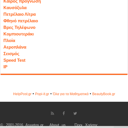
Καιρός πρόγνωση
Καυσόξυλα
Πετρέλαιο Λίτρα
Φθηνό πετρέλαιο
Βρες Τηλέφωνο
Κομπιουτεράκι
Πλοία
Αεροπλάνα
Σεισμός
Speed Test
IP
•
•
•
HelpPost.gr
Popi-it.gr
Όλα για τα Μαθηματικά
ΒeautyΒook.gr
© 2001-2016 Asxetos.gr
About us
Όροι Χρήσης