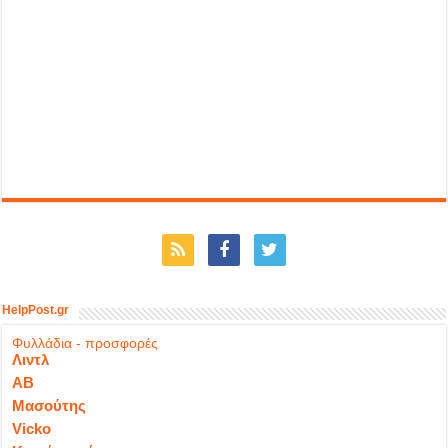
HelpPost.gr
Φυλλάδια - προσφορές
Λιντλ
ΑΒ
Μασούτης
Vicko