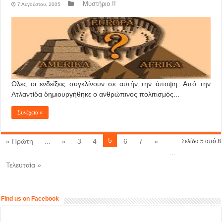
Μυστήριο !!
7 Αυγούστου, 2005
Oλες οι ενδείξεις συγκλίνουν σε αυτήν την άποψη. Aπό την
Aτλαντίδα δημιουργήθηκε ο ανθρώπινος πολιτισμός...
Συνέχεια »
5
« Πρώτη
...
«
3
4
6
7
»
Σελίδα 5 από 8
...
Τελευταία »
Find us on Facebook