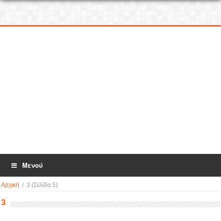
Μενού
Αρχική
/
3
(Σελίδα 5)
3