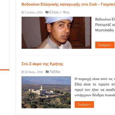
Βεδουίνοι Ελληνικής καταγωγής στο Σινά – Γκεμπελ
Ελλας = Φως
2 Ιουλίου, 2005
Βεδουίνοι Ελ
Ρεπορτάζ α
Μυστιλιάδη 
Συνέχεια »
Στο Ζ-άκρο της Κρήτης
Ταξίδια
26 Μαΐου, 2005
Η περιοχή είναι από τις
Εδώ είναι το πρώτο ση
πρωϊ τον ήλιο να αναδ
υπάρχουν δένδρα πυκνά 
Συνέχεια »