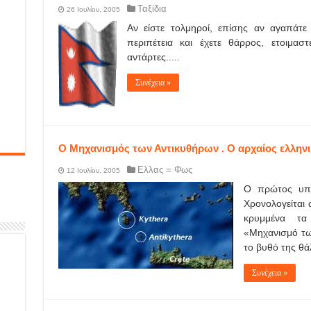
Ταξίδια
26 Ιουλίου, 2005
Αν είστε τολμηροί, επίσης αν αγαπάτε 
περιπέτεια και έχετε θάρρος, ετοιμα
αντάρτες.....
Συνέχεια »
Ο Μηχανισμός των Αντικυθήρων . O αρχαίος ελληνι
Ελλας = Φως
12 Ιουλίου, 2005
Ο πρώτος υπο
Χρονολογείται 
κρυμμένα τα
«Μηχανισμό τω
το βυθό της θά
Συνέχεια »