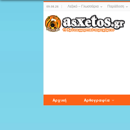
Λεξικό – Γλωσσάρια
Παράδοση
09.08.26
Αρχική
Αρθογραφία