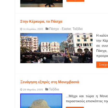
Στην Κέρκυρα, το Πάσχα
Πάσχα - Easter
,
Ταξίδια
11 Απριλίου, 2005
Η καλύτ
την Κέρ
σε συν
Πάσχα
προορι
Συνέχει
Ξενάγηση εξπρές στη Μονεμβασιά
Ταξίδια
29 Μαρτίου, 2005
...Μέχρι και τώρα η Μον
περαστικούς επισκέπτες της ν