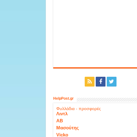
HelpPost.gr
Φυλλάδια - προσφορές
Λιντλ
ΑΒ
Μασούτης
Vicko