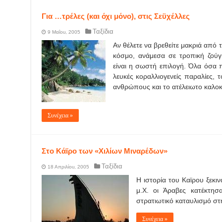
Για …τρέλες (και όχι μόνο), στις Σεϋχέλλες
Ταξίδια
9 Μαΐου, 2005
Αν θέλετε να βρεθείτε μακριά από 
κόσμο, ανάμεσα σε τροπική ζούγκ
είναι η σωστή επιλογή. Όλα όσα πρ
λευκές κοραλλιογενείς παραλίες, 
ανθρώπους και το ατέλειωτο καλοκα
Συνέχεια »
Στο Κάϊρο των «Χιλίων Μιναρέδων»
Ταξίδια
18 Απριλίου, 2005
Η ιστορία του Καϊρου ξεκι
μ.Χ. οι Άραβες κατέκτησ
στρατιωτικό καταυλισμό στη
Συνέχεια »