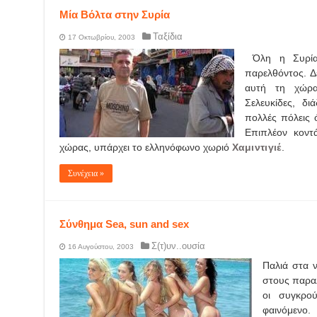
Μία Βόλτα στην Συρία
Ταξίδια
17 Οκτωβρίου, 2003
Όλη η Συρία 
παρελθόντος. Δ
αυτή τη χώρα
Σελευκίδες, δι
πολλές πόλεις
Επιπλέον κοντ
χώρας, υπάρχει το ελληνόφωνο χωριό
Χαμιντιγιέ
.
Συνέχεια »
Σύνθημα Sea, sun and sex
Σ(τ)υν..ουσία
16 Αυγούστου, 2003
Παλιά στα ν
στους παρα
οι συγκρο
φαινόμενο.