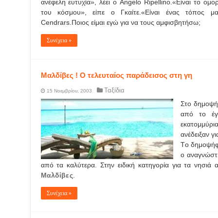
ανέφελη ευτυχία», λέει ο Angelo Ripellino.«Είναι το ο
του κόσμου», είπε ο Γκαίτε.«Είναι ένας τόπος μα
Cendrars.Ποιος είμαι εγώ για να τους αμφισβητήσω;
Συνέχεια »
Μαλδίβες ! Ο τελευταίος παράδεισος στη γη
Ταξίδια
15 Νοεμβρίου, 2003
Στο δημοψήφ
από το έγκ
εκατομμύρ
ανέδειξαν γι
Τo δημοψήφι
ο αναγνώστ
από τα καλύτερα. Στην ειδική κατηγορία για τα νησιά α
Μαλδίβες
.
Συνέχεια »