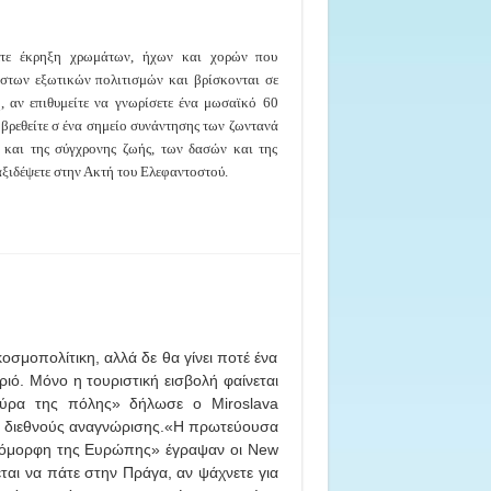
σετε έκρηξη χρωμάτων, ήχων και χορών που
στων εξωτικών πολιτισμών και βρίσκονται σε
, αν επιθυμείτε να γνωρίσετε ένα μωσαϊκό 60
 βρεθείτε σ ένα σημείο συνάντησης των ζωντανά
και της σύγχρονης ζωής, των δασών και της
αξιδέψετε στην Ακτή του Ελεφαντοστού.
σμοπολίτικη, αλλά δε θα γίνει ποτέ ένα
ιό. Μόνο η τουριστική εισβολή φαίνεται
ούρα της πόλης» δήλωσε ο Miroslava
ης διεθνούς αναγνώρισης.«Η πρωτεύουσα
ιο όμορφη της Ευρώπης» έγραψαν οι New
εται να πάτε στην Πράγα, αν ψάχνετε για