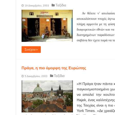
Ταξίδια
19 Δεκεμβρίου, 2003
Αν θέλετε ν' απολαύ
αποκαλύπτουν πτυχές άγνω
πλήρη αρμονία με τη φύση
διαφορετικών εθνών και να
διατηρημένων παραδόσεων 
σαβάνα δεν έχετε παρά να τ
Συνέχεια »
Πράγα, η πιο όμορφη της Ευρώπης
Ταξίδια
5 Δεκεμβρίου, 2003
«Η Πράγα ήταν πάντα κο
παγκοσμιοποιημένο χωρ
να απειλεί την κουλτ
Hajek, ένας καλλιτέχν
της Τσεχίας είναι η π
York Times. «Δε χρειάζ