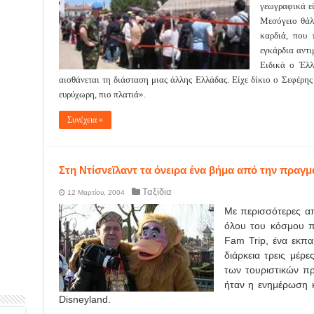
γεωγραφικά εί
Μεσόγειο θάλ
καρδιά, που 
εγκάρδια αντι
Ειδικά ο Έλλ
αισθάνεται τη διάσταση μιας άλλης Ελλάδας. Είχε δίκιο ο Σεφέρης 
ευρύχωρη, πιο πλατιά».
Συνέχεια »
Στη Ντίσνεϊλαντ τα όνειρα ένα βήμα από την πραγμ
Ταξίδια
12 Μαρτίου, 2004
Με περισσότερες α
όλου του κόσμου π
Fam Trip, ένα εκπαι
διάρκεια τρεις μέρ
των τουριστικών π
ήταν η ενημέρωση κ
Disneyland.