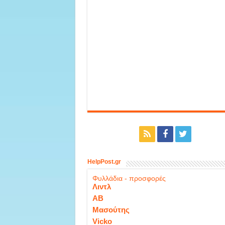
HelpPost.gr
Φυλλάδια - προσφορές
Λιντλ
ΑΒ
Μασούτης
Vicko