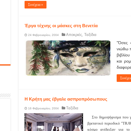
Συνέχεια »
Έργα τέχνης οι μάσκες στη Βενετία
Αποκριές
,
Ταξίδια
24 Φεβρουαρίου, 2004
"Όσες 
νιώθω π
βιβλίου
και ρομ
διαφορε
Συνέχει
Η Κρήτη μας έβγαλε ασπροπρόσωπους
Ταξίδια
16 Φεβρουαρίου, 2004
Στο δημοψήφισμα που γί
βρετανικό περιοδικό "TRA
κόσμο ανέδειξαν για το