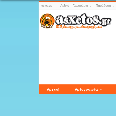
Λεξικό – Γλωσσάρια
Παράδοση
09.08.26
Αρχική
Αρθογραφία