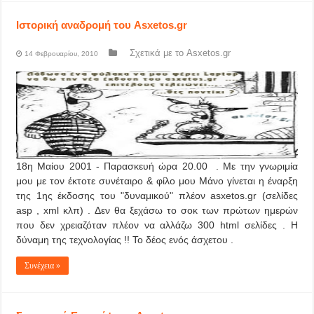
Ιστορική αναδρομή του Asxetos.gr
Σχετικά με το Asxetos.gr
14 Φεβρουαρίου, 2010
18η Μαίου 2001 - Παρασκευή ώρα 20.00 . Με την γνωριμία
μου με τον έκτοτε συνέταιρο & φίλο μου Μάνο γίνεται η έναρξη
της 1ης έκδοσης του "δυναμικού" πλέον asxetos.gr (σελίδες
asp , xml κλπ) . Δεν θα ξεχάσω το σοκ των πρώτων ημερών
που δεν χρειαζόταν πλέον να αλλάζω 300 html σελίδες . Η
δύναμη της τεχνολογίας !! Το δέος ενός άσχετου .
Συνέχεια »