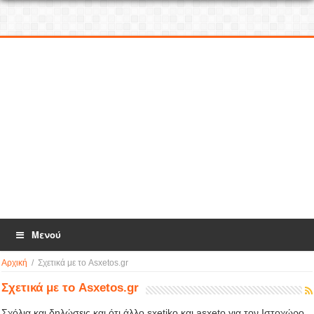
Μενού
Αρχική
/
Σχετικά με το Asxetos.gr
Σχετικά με το Asxetos.gr
Σχόλια και δηλώσεις και ότι άλλο sxetiko και asxeto για τον Ιστοχώρο