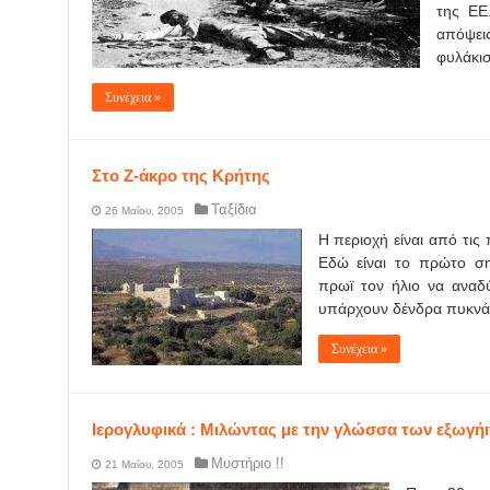
της ΕΕ.
απόψεις
φυλάκισ
Συνέχεια »
Στο Ζ-άκρο της Κρήτης
Ταξίδια
26 Μαΐου, 2005
Η περιοχή είναι από τις
Εδώ είναι το πρώτο ση
πρωϊ τον ήλιο να αναδ
υπάρχουν δένδρα πυκνά 
Συνέχεια »
Ιερογλυφικά : Μιλώντας με την γλώσσα των εξωγή
Μυστήριο !!
21 Μαΐου, 2005