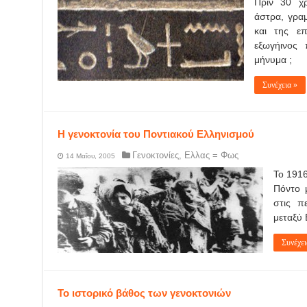
Πριν 30 χρ
άστρα, γρα
και της ε
εξωγήινος 
μήνυμα ;
Συνέχεια »
Η γενοκτονία του Ποντιακού Ελληνισμού
Γενοκτονίες
,
Ελλας = Φως
14 Μαΐου, 2005
Το 1916
Πόντο 
στις π
μεταξύ 
Συνέχει
Το ιστορικό βάθος των γενοκτονιών