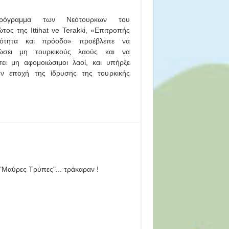
όγραμμα των Νεότουρκων του
τος της Ittihat ve Terakki, «Επιτροπής
νότητα και πρόοδο» προέβλεπε να
ώσει μη τουρκικούς λαούς και να
σει μη αφομοιώσιμοι λαοί, και υπήρξε
ν εποχή της ίδρυσης της τουρκικής
 "Μαύρες Τρύπες"... τράκαραν !