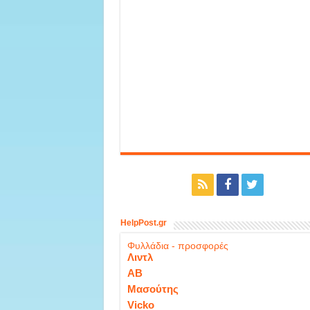
HelpPost.gr
Φυλλάδια - προσφορές
Λιντλ
ΑΒ
Μασούτης
Vicko