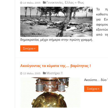
Γενοκτονίες
,
Ελλας = Φως
14 Μαΐου, 2005
Το πρ
καθεστώ
για Ε
αφομοι
εξοντώ
από τη
δημοκρατίας μέχρι σήμερα στην πρώτη γραμμή.
Συνέχεια »
Ακούγοντας τα κύματα της… βαρύτητας !
Μυστήριο !!
12 Μαΐου, 2005
Ακούστε... δύο
Συνέχεια »