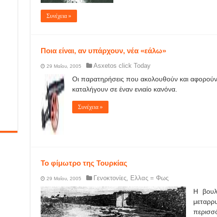
Συνέχεια »
Ποια είναι, αν υπάρχουν, νέα «εάλω»
Asxetos click Today
29 Μαΐου, 2005
Οι παρατηρήσεις που ακολουθούν και αφορούν 
καταλήγουν σε έναν ενιαίο κανόνα.
Συνέχεια »
Το φίμωτρο της Τουρκίας
Γενοκτονίες
,
Ελλας = Φως
29 Μαΐου, 2005
Η βουλ
μεταρρ
περισσ