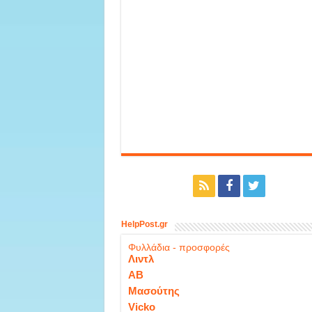
HelpPost.gr
Φυλλάδια - προσφορές
Λιντλ
ΑΒ
Μασούτης
Vicko