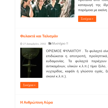
καταγωγή της ίδ
παρόμοια με εκείνη
Συνέχεια »
Φυλακτά και Ταλισμάν
Μυστήριο !!
27 Δεκεμβρίου, 2002
ΟΡΙΣΜΟΣ ΦΥΛΑΧΤΟΥ . Το φυλαχτό είναι
επιδιώκεται η αποτροπή, προληπτικά,
ευδαιμονίας. Τα φυλαχτά περιέχου
αντικειμένων, υλικών κ.λ.π.( τίμιο ξύλο
νυχτερίδας, κεφάλι ή γλώσσα οχιάς, ξό
σκοινί κ.λ.π.).
Συνέχεια »
Η Ανθρώπινη Αύρα