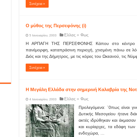
Συνέχεια »
Ο μύθος της Περσεφόνης (i)
Ελλας = Φως
5 Ιανουαρίου, 2003
Η ΑΡΠΑΓΗ ΤΗΣ ΠΕΡΣΕΦΟΝΗΣ Κάπου στο κέντρο της
πανέμορφη, καταπράσινη περιοχή, χτισμένη πάνω σε λό
Διός και της Δήμητρος, με τις κόρες του Ωκεανού, τις Ν
Συνέχεια »
Η Μεγάλη Ελλάδα στην σημερινή Καλαβρία της Νοτί
Ελλας = Φως
4 Ιανουαρίου, 2003
Προλεγόμενα: ΄0πως είναι γν
Δυτικής Μεσογείου ήτανε διά
ακτές ιδρύθηκαν και άκμασαν 
και κυρίαρχες, τα εδάφη των
ενδοχώρα, …