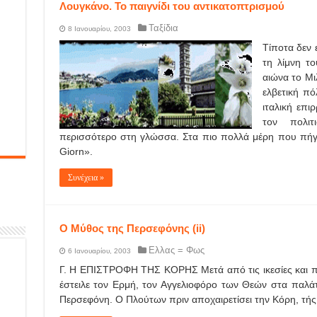
Λουγκάνο. Το παιγνίδι του αντικατοπτρισμού
Ταξίδια
8 Ιανουαρίου, 2003
Τίποτα δεν 
τη λίμνη το
αιώνα το Μι
ελβετική πό
ιταλική επι
τον πολιτ
περισσότερο στη γλώσσα. Στα πιο πολλά μέρη που πήγα
Giorn».
Συνέχεια »
Ο Μύθος της Περσεφόνης (ii)
Ελλας = Φως
6 Ιανουαρίου, 2003
Γ. Η ΕΠΙΣΤΡΟΦΗ ΤΗΣ ΚΟΡΗΣ Μετά από τις ικεσίες και προ
έστειλε τον Ερμή, τον Αγγελιοφόρο των Θεών στα παλά
Περσεφόνη. Ο Πλούτων πριν αποχαιρετίσει την Κόρη, τή