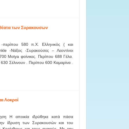
οθέατα των Συρακουσων
-περίπου 580 π.Χ. Ελληνικός ( και
ankle -Νάξος -Συρακούσες – Λεοντίνοι
700 Motya φοίνικες. Περίπου 688 Γέλα.
 630 Σέλινουν . Περίπου 600 Καμαρίνα .
αι Λοκροί
πηση Η αποικία ιδρύθηκε κατά πάσα
την ίδρυση των Συρακουσών και του
Κορίνθιους και τους αχαιούς. Με την