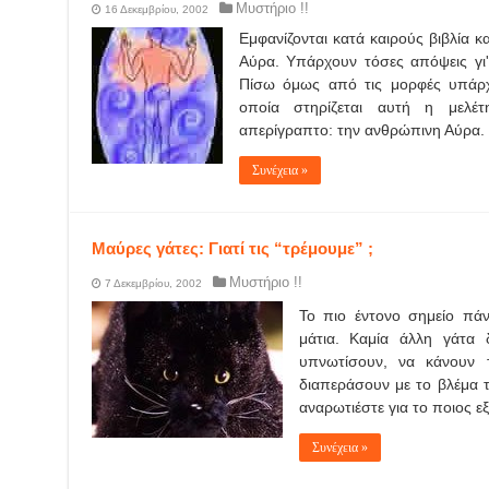
Μυστήριο !!
16 Δεκεμβρίου, 2002
Εμφανίζονται κατά καιρούς βιβλία κ
Αύρα. Υπάρχουν τόσες απόψεις γι' 
Πίσω όμως από τις μορφές υπάρχ
οποία στηρίζεται αυτή η μελέ
απερίγραπτο: την ανθρώπινη Αύρα.
Συνέχεια »
Μαύρες γάτες: Γιατί τις “τρέμουμε” ;
Μυστήριο !!
7 Δεκεμβρίου, 2002
Το πιο έντονο σημείο πάν
μάτια. Καμία άλλη γάτα
υπνωτίσουν, να κάνουν 
διαπεράσουν με το βλέμα τ
αναρωτιέστε για το ποιος ε
Συνέχεια »