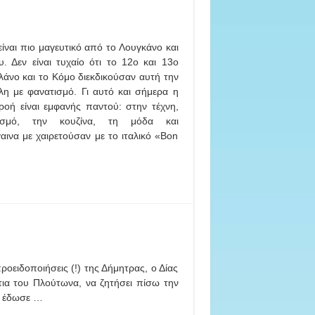
είναι πιο μαγευτικό από το Λουγκάνο και
υ. Δεν είναι τυχαίο ότι το 12ο και 13ο
λάνο και το Κόμο διεκδικούσαν αυτή την
λη με φανατισμό. Γι αυτό και σήμερα η
ρροή είναι εμφανής παντού: στην τέχνη,
ισμό, την κουζίνα, τη μόδα και
ινα με χαιρετούσαν με το ιταλικό «Bon
ειδοποιήσεις (!) της Δήμητρας, ο Δίας
τια του Πλούτωνα, να ζητήσει πίσω την
ς έδωσε …