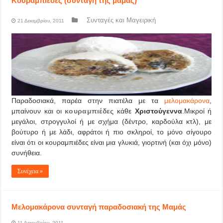
Κουραμπιέδες (συνταγή της μαμάς)
Συνταγές και Μαγειρική
21 Δεκεμβρίου, 2011
Παραδοσιακά, παρέα στην πιατέλα με τα
μελομακάρονα
,
μπαίνουν και οι
κουραμπιέδες
κάθε
Χριστούγεννα
.Μικροί ή
μεγάλοι, στρογγυλοί ή με σχήμα (δέντρο, καρδούλα κτλ), με
βούτυρο ή με λάδι, αφράτοι ή πιο σκληροί, το μόνο σίγουρο
είναι ότι οι κουραμπιέδες είναι μια γλυκιά, γιορτινή (και όχι μόνο)
συνήθεια.
Συνέχεια »
Μελομακάρονα συνταγή παραδοσιακή της Μαμάς
11 Δεκεμβρίου, 2011