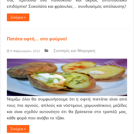
σας προτείνω ένα πανεύκολο και άκρως εντυπωσιακό
επιδόρπιο! Σοκολάτα και φράουλες… συνδυασμός απόλαυσης!
Συνέχεια »
Πατάτα οφτή… στο φούρνο!
Συνταγές και Μαγειρική
8 Φεβρουαρίου, 2012
Νομίζω όλοι θα συμφωνήσουμε ότι η
οφτή πατάτα
είναι από
τους πιο αγνούς, απλούς και νόστιμους χειμωνιάτικους μεζέδες
και είναι σχεδόν αυτονόητο ότι θα βρίσκεται στο τραπέζι μας,
κάθε φορά που ανάβει το τζάκι.
Συνέχεια »