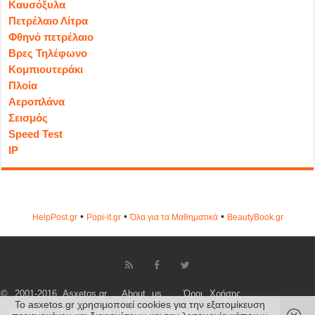
Καυσόξυλα
Πετρέλαιο Λίτρα
Φθηνό πετρέλαιο
Βρες Τηλέφωνο
Κομπιουτεράκι
Πλοία
Αεροπλάνα
Σεισμός
Speed Test
IP
•
•
•
HelpPost.gr
Popi-it.gr
Όλα για τα Μαθηματικά
ΒeautyΒook.gr
© 2001-2016 Asxetos.gr
About us
Όροι Χρήσης
Το asxetos.gr χρησιμοποιεί cookies για την εξατομίκευση
SiteMap
Επικοινωνία
Hosting
Rainhost