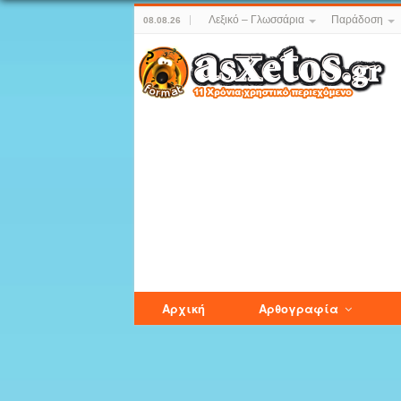
Λεξικό – Γλωσσάρια
Παράδοση
08.08.26
Αρχική
Αρθογραφία