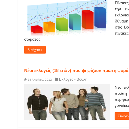
Πίνακε
την ει
εκλογικ
δύναμη 
στις Βο
πίνακες
σώματος
Συνέχεια »
Νέοι εκλογείς (18 ετών) που ψηφίζουν πρώτη φορά
Εκλογές - Βουλή
28 Απριλίου, 2012
Νέοι εκ
πρώτη 
περιφέ
γυναίκε
Συνέχει