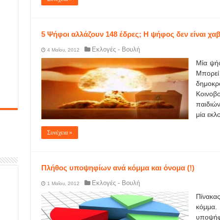
5 Ψήφοι αλλάζουν 148 έδρες; Η ψήφος δεν είναι χαβ
Εκλογές - Βουλή
4 Μαΐου, 2012
Μία ψήφ
Μπορε
δημοκ
Κοινοβ
παιδιώ
μία εκλ
Συνέχεια »
Πλήθος υποψηφίων ανά κόμμα και όνομα (!)
Εκλογές - Βουλή
1 Μαΐου, 2012
Πίνακα
κόμμα.
υποψήφ