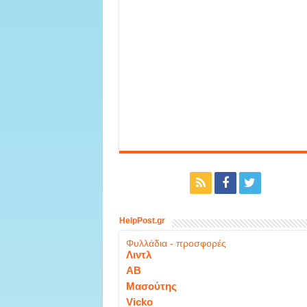
HelpPost.gr
Φυλλάδια - προσφορές
Λιντλ
ΑΒ
Μασούτης
Vicko