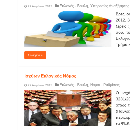
Εκλογές - Βουλή
,
Υπηρεσίες Αναζήτησης
29 Απριλίου, 2012
Βρες on
2012, β
ξέρεις 
σου, το
Εκλογικ
Τμήμα κ
Συνέχεια »
Ισχύων Εκλογικός Νόμος
Εκλογές - Βουλή
,
Νόμοι - Ρυθμίσεις
29 Απριλίου, 2012
Ο ισχύ
3231/20
όπως τ
(Παυλ
περιφέρ
τα ΦΕΚ 