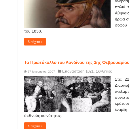
ανεβασμ
παλιά 
Αθηναίο
ήρωα σ
σοφού 
του 1838.
Συνέχεια »
Το Πρωτόκολλο του Λονδίνου της 3ης Φεβρουαρίου
Επανάσταση 1821
,
Συνθήκες
27 Ιανουαρίου, 2007
Στις 2
Διάσκεψ
ανεξαρ
συνιστ
κράτους
έναρξη
διεθνούς κοινότητας.
Συνέχεια »