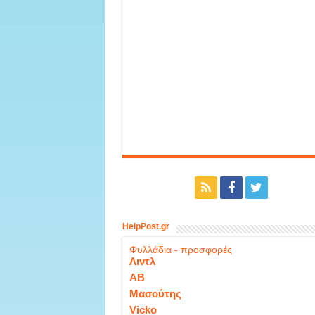
HelpPost.gr
Φυλλάδια - προσφορές
Λιντλ
ΑΒ
Μασούτης
Vicko