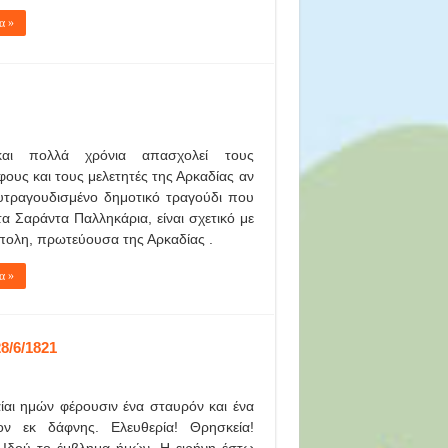
α »
αι πολλά χρόνια απασχολεί τους
ους και τους μελετητές της Αρκαδίας αν
υτραγουδισμένο δημοτικό τραγούδι που
α Σαράντα Παλληκάρια, είναι σχετικό με
πολη, πρωτεύουσα της Αρκαδίας .
α »
8/6/1821
ίαι ημών φέρουσιν ένα σταυρόν και ένα
ον εκ δάφνης. Ελευθερία! Θρησκεία!