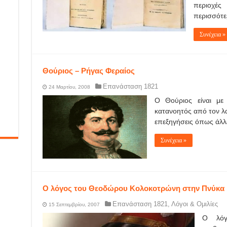
περιοχές
περισσότε
Συνέχεια »
Θούριος – Ρήγας Φεραίος
Επανάσταση 1821
24 Μαρτίου, 2008
Ο Θούριος είναι με 
κατανοητός από τον λα
επεξηγήσεις όπως άλλε
Συνέχεια »
Ο λόγος του Θεοδώρου Κολοκοτρώνη στην Πνύκα
Επανάσταση 1821
,
Λόγοι & Ομιλίες
15 Σεπτεμβρίου, 2007
Ο λόγ