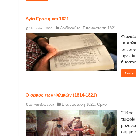
Αγία Γραφή και 1821
Δωδεκάθεο
,
Επανάσταση 1821
19 Ιουνίου, 2006
Φωνάζου
τα παλι
τα παπ
την πίσ
ήμασταν
Συνέχει
Ο όρκος των Φιλικών (1814-1821)
Επανάσταση 1821
,
Ορκοι
25 Μαρτίου, 2005
"Τέλος
τιμωρί
μολύνω
συμμετο