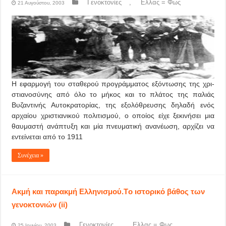
Γενοκτονίες
,
Ελλας = Φως
21 Αυγούστου, 2003
Η εφαρμογή του σταθερού προ­γράμματος εξόντωσης της χρι­
στιανοσύνης από όλο το μήκος και το πλάτος της παλιάς
Βυζαντινής Αυτοκρατορίας, της εξολόθρευσης δηλαδή ενός
αρχαίου χριστιανικού πολιτισμού, ο οποίος είχε ξεκινή­σει μια
θαυμαστή ανάπτυξη και μία πνευματική ανανέωση, αρχίζει να
εντείνεται από το 1911
Συνέχεια »
Ακμή και παρακμή Ελληνισμού.Tο ιστορικό βάθος των
γενοκτονιών (ii)
Γενοκτονίες
,
Ελλας = Φως
25 Ιουνίου, 2003