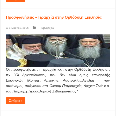
Προσφωνήσεις – Ιεραρχία στην Ορθόδοξη Εκκλησία
Ιεραρχίες
1 Μαρτίου, 2005
Οι προσφωνήσεις , η ιεραρχία κλπ στην Ορθόδοξη Εκκλησία .
πχ "
Οι Αρχιεπίσκοποι, που δεν είναι όμως επικεφαλής
Εκκλησιών (Κρήτης, Αμερικής, Αυστραλίας,Αγγλίας = ημι-
αυτόνομοι, υπάγονται στο Οικουμ.Πατριαρχείο, Αρχιεπ.Σινά κ.α.
του Πατριαρχ.Ιεροσολύμων) Σεβασμιώτατος"
Συνέχεια »