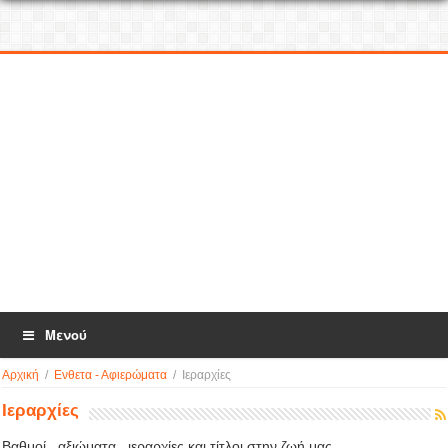
Μενού
Αρχική
/
Ενθετα - Αφιερώματα
/
Ιεραρχίες
Ιεραρχίες
Βαθμοί , αξιώματα , ιεραρχίες και τίτλοι στην ζωή μας