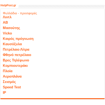
HelpPost.gr
Φυλλάδια - προσφορές
Λιντλ
ΑΒ
Μασούτης
Vicko
Καιρός πρόγνωση
Καυσόξυλα
Πετρέλαιο Λίτρα
Φθηνό πετρέλαιο
Βρες Τηλέφωνο
Κομπιουτεράκι
Πλοία
Αεροπλάνα
Σεισμός
Speed Test
IP