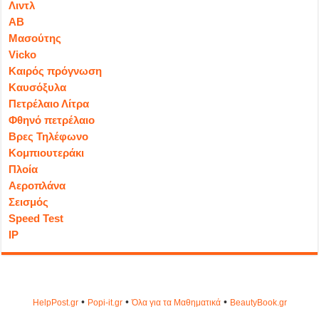
Λιντλ
ΑΒ
Μασούτης
Vicko
Καιρός πρόγνωση
Καυσόξυλα
Πετρέλαιο Λίτρα
Φθηνό πετρέλαιο
Βρες Τηλέφωνο
Κομπιουτεράκι
Πλοία
Αεροπλάνα
Σεισμός
Speed Test
IP
•
•
•
HelpPost.gr
Popi-it.gr
Όλα για τα Μαθηματικά
ΒeautyΒook.gr