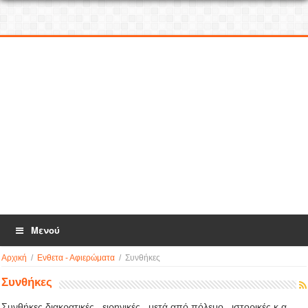
Μενού
Αρχική
/
Ενθετα - Αφιερώματα
/
Συνθήκες
Συνθήκες
Συνθήκες διακρατικές , ειρηνικές , μετά από πόλεμο , ιστορικές κ.α