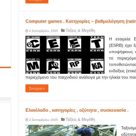
Computer games . Κατηγορίες – βαθμολόγηση (rati
Τάξεις & Μεγέθη
4 Σεπτεμβρίου, 2005
Η εταιρεία E
(ESRB) έχει ξ
υποψήφιους α
το περιεχόμ
τοποθετώντας
ενδείξεις (ετι
περιεχόμενο του παιχνιδιού ανάλογα με την ηλικία του παι
Συνέχεια »
Ελαιόλαδο , κατηγορίες , οξύτητα , συσκευασία .
Τάξεις & Μεγέθη
2 Σεπτεμβρίου, 2005
Ταξινόμ
οξύτητ