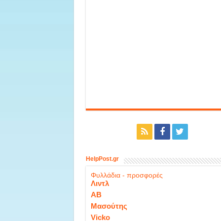
HelpPost.gr
Φυλλάδια - προσφορές
Λιντλ
ΑΒ
Μασούτης
Vicko