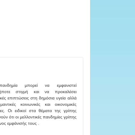
ανδηµία µπορεί να εµφανιστεί
δήποτε στιγµή και να προκαλέσει
κές επιπτώσεις στη δηµόσια υγεία αλλά
µαντικές κοινωνικές και οικονοµικές
ες. Οι ειδικοί στα θέµατα της γρίπης
ύν ότι οι µελλοντικές πανδηµίες γρίπης
νος εµφάνισής τους .