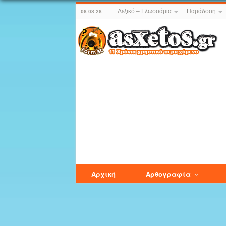
Λεξικό – Γλωσσάρια
Παράδοση
06.08.26
Αρχική
Αρθογραφία