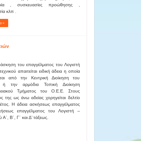
ορία , συσκευασίες προώθησης ,
ία κλπ .
α »
ειών
 άσκηση του επαγγέλματος του Λογιστή
εχνικού απαιτείται ειδική άδεια η οποία
ίται από την Κεντρική Διοίκηση του
. ή την αρμόδια Τοπική Διοίκηση
ρειακού Τμήματος του Ο.Ε.Ε. Στους
ς της ως άνω αδείας χορηγείται δελτίο
’ έτος. Η άδεια ασκήσεως επαγγέλματος
ήσεως επαγγέλματος του Λογιστή –
Α΄, Β΄, Γ΄ και Δ’ τάξεως.