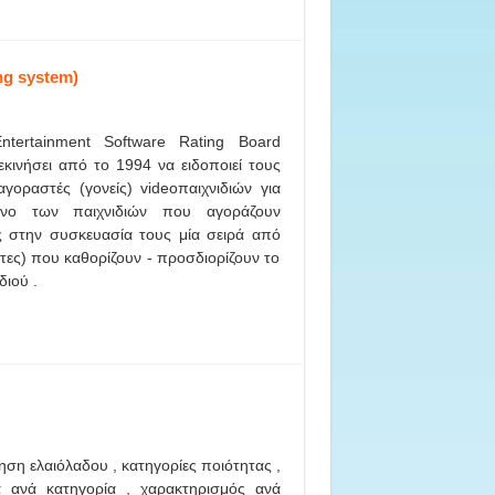
ng system)
ntertainment Software Rating Board
εκινήσει από το 1994 να ειδοποιεί τους
γοραστές (γονείς) videoπαιχνιδιών για
ενο των παιχνιδιών που αγοράζουν
 στην συσκευασία τους μία σειρά από
κέτες) που καθορίζουν - προσδιορίζουν το
διού .
ηση ελαιόλαδου , κατηγορίες ποιότητας ,
α ανά κατηγορία , χαρακτηρισμός ανά