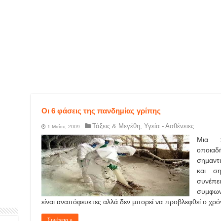
Οι 6 φάσεις της πανδηµίας γρίπης
Τάξεις & Μεγέθη
,
Υγεία - Ασθένειες
1 Μαΐου, 2009
Μια π
οποια
σηµαντι
και ση
συνέπει
συµφωνο
είναι αναπόφευκτες αλλά δεν µπορεί να προβλεφθεί ο χρό
Συνέχεια »