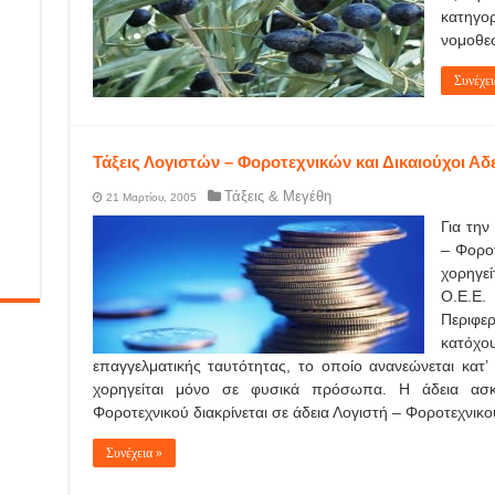
κατηγ
νομοθεσ
Συνέχει
Τάξεις Λογιστών – Φοροτεχνικών και Δικαιούχοι Αδ
Τάξεις & Μεγέθη
21 Μαρτίου, 2005
Για την
– Φοροτ
χορηγε
Ο.Ε.Ε
Περιφε
κατόχου
επαγγελματικής ταυτότητας, το οποίο ανανεώνεται κατ
χορηγείται μόνο σε φυσικά πρόσωπα. H άδεια ασκ
Φοροτεχνικού διακρίνεται σε άδεια Λογιστή – Φοροτεχνικού 
Συνέχεια »