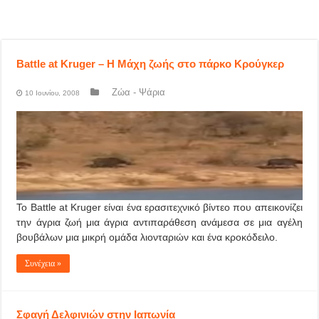
Battle at Kruger – Η Μάχη ζωής στο πάρκο Κρούγκερ
Ζώα - Ψάρια
10 Ιουνίου, 2008
Το Battle at Kruger είναι ένα ερασιτεχνικό βίντεο που απεικονίζει
την άγρια ζωή μια άγρια αντιπαράθεση ανάμεσα σε μια αγέλη
βουβάλων μια μικρή ομάδα λιονταριών και ένα κροκόδειλο.
Συνέχεια »
Σφαγή Δελφινιών στην Ιαπωνία