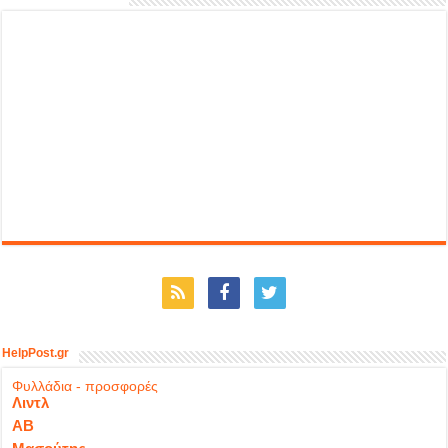
HelpPost.gr
Φυλλάδια - προσφορές
Λιντλ
ΑΒ