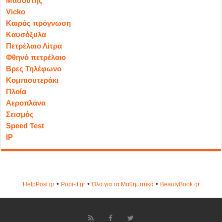
Μασούτης
Vicko
Καιρός πρόγνωση
Καυσόξυλα
Πετρέλαιο Λίτρα
Φθηνό πετρέλαιο
Βρες Τηλέφωνο
Κομπιουτεράκι
Πλοία
Αεροπλάνα
Σεισμός
Speed Test
IP
•
•
•
HelpPost.gr
Popi-it.gr
Όλα για τα Μαθηματικά
ΒeautyΒook.gr