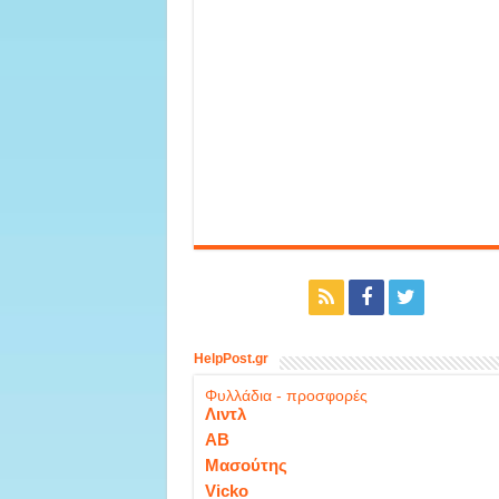
HelpPost.gr
Φυλλάδια - προσφορές
Λιντλ
ΑΒ
Μασούτης
Vicko