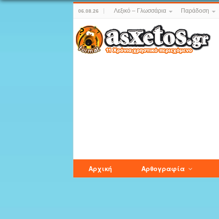
Λεξικό – Γλωσσάρια
Παράδοση
06.08.26
Αρχική
Αρθογραφία