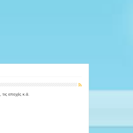
 τις εποχές κ.ά.