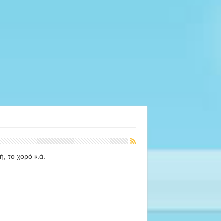
ή, το χορό κ.ά.