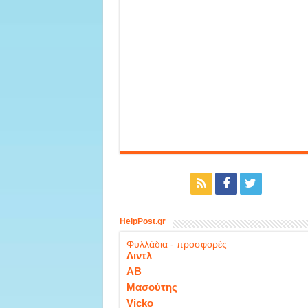
HelpPost.gr
Φυλλάδια - προσφορές
Λιντλ
ΑΒ
Μασούτης
Vicko