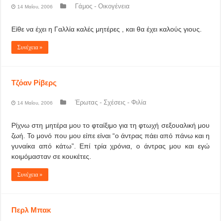
Γάμος - Οικογένεια
14 Μαΐου, 2006
Είθε να έχει η Γαλλία καλές μητέρες , και θα έχει καλούς γιους.
Συνέχεια »
Τζόαν Ρίβερς
Έρωτας - Σχέσεις - Φιλία
14 Μαΐου, 2006
Ρίχνω στη μητέρα μου το φταίξιμο για τη φτωχή σεξουαλική μου
ζωή. Το μονό που μου είπε είναι “ο άντρας πάει από πάνω και η
γυναίκα από κάτω”. Επί τρία χρόνια, ο άντρας μου και εγώ
κοιμόμασταν σε κουκέτες.
Συνέχεια »
Περλ Μπακ