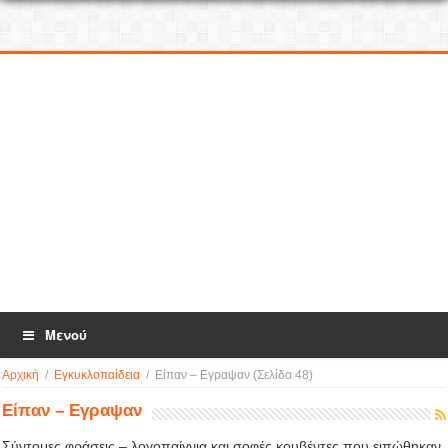
Μενού
Αρχική
/
Εγκυκλοπαίδεια
/
Είπαν – Εγραψαν
(Σελίδα 48)
Είπαν – Εγραψαν
Σύντομες φράσεις – λογοπαίγνια και σοφές κουβέντες που ειπώθηκαν