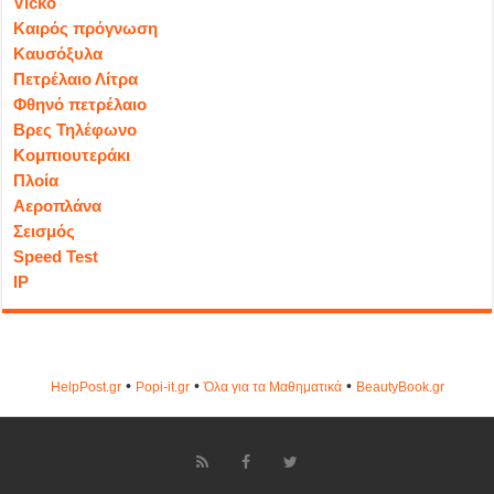
Vicko
Καιρός πρόγνωση
Καυσόξυλα
Πετρέλαιο Λίτρα
Φθηνό πετρέλαιο
Βρες Τηλέφωνο
Κομπιουτεράκι
Πλοία
Αεροπλάνα
Σεισμός
Speed Test
IP
•
•
•
HelpPost.gr
Popi-it.gr
Όλα για τα Μαθηματικά
ΒeautyΒook.gr