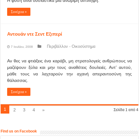
Η φύση είναι ουσιαστικά μια ανώριμη αντίληψη.
Συνέχεια »
Αντουάν ντε Σεντ Εξιπερί
Περιβάλλον - Οικοσύστημα
7 Ιουλίου, 2008
Αν θες να φτιάξεις ένα καράβι, μη στρατολογείς ανθρώπους να
μαζέψουν ξύλα και μην τους αναθέτεις δουλειές. Αντ’ αυτού,
μάθε τους να λαχταρούν την αχανή απεραντοσύνη της
θάλασσας.
Συνέχεια »
1
2
3
4
»
Σελίδα 1 από 4
Find us on Facebook