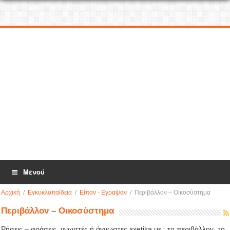
Μενού
Αρχική
/
Εγκυκλοπαίδεια
/
Είπαν - Εγραψαν
/
Περιβάλλον – Οικοσύστημα
Περιβάλλον – Οικοσύστημα
Ρήσεις – φράσεις, γνωστές ή άγνωστες sxetika με : το περιβάλλον, το