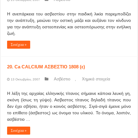
Η ανεπάρκεια του ασβεστίου στην παιδική λικία παρεμποδίζει
την ανάπτυξη, μειώνει την οστική μάζα και αυξάνει τον κίνδυνο
για την ανάπτυξη οστεοπενίας και οστεοπόρωσης στην ενήλικη
ζωή.
Συνέχεια »
20. Ca CALCIUM ΑΣΒΕΣΤΙΟ 1808 (ε)
Ασβέστιο
,
Χημικά στοιχεία
13 Οκτωβρίου, 2007
Η λέξη της αρχαίας ελληνικής τίτανος σήμαινε κάποια λευκή γη,
σκόνη (ίσως τη γύψο). Ασβεστος τίτανος δηλαδή τίτανος που
δεν έχει σβήσει, ήταν ο κοινός ασβέστης. Σιγά-σιγά έμεινε μόνο
το επίθετο (άσβεστος) ως όνομα του υλικού. Το όνομα, λοιπόν,
ασβέστιο …
Συνέχεια »