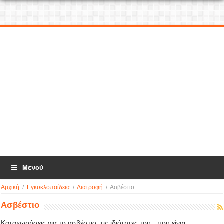
Μενού
Αρχική
/
Εγκυκλοπαίδεια
/
Διατροφή
/
Ασβέστιο
Ασβέστιο
Καταχωρήσεις για το ασβέστιο, τις ιδιότητες του , που είναι