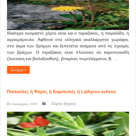
Ιδιαίτερα ονομαστό χόρτο είναι και ο ταραξάκος, ή πικραλίδα, ή
αγριομάρουλο. Αφθονεί στα ελληνικά ακαλλιέργητα χωράφια,
στα άκρα των δρόμων και ξεπετιέται ανάμεσα από τις σχισμές
των βράχων. Ο ταραξάκος είναι πλούσιος σε καροτενοειδή
(λουτείνη και βιολαξανθίνη), βιταμίνες συμπλέγματος Β, …
Συνέχεια »
Παπούλες ή Ψαρές ή Καμπυλιές ή Lathyrus ochrus
Χόρτα (άγρια)
4 Δεκεμβρίου, 2007