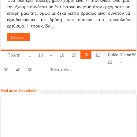
Ένα ιδιαίτερα παρεξηγημένο χόρτο είναι η τσουκνίδα. Όλοι μας
την έχουμε συνδέσει με ένα έντονο κνησμό όταν ερχόμαστε σε
επαφή μαζί της, όμως με δέκα λεπτά βράσιμο είναι δυνατόν να
εξουδετερώσει την δράση των ουσιών που προκαλούν
ερεθισμό. Η τσουκνίδα …
Συνέχεια »
20
« Πρώτη
...
10
«
18
19
21
Σελίδα 20 από 58
22
»
30
40
50
...
Τελευταία »
Find us on Facebook