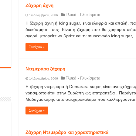
Ζάχαρη άχνη
Γλυκά - Γλυκίσματα
14 Δεκεμβρίου, 2006
Η ζάχαρη άχνη ή Icing sugar, είναι ελαφριά και απαλή, π
διακόσμηση τους. Είναι η ζάχαρη που θα χρησιμοποιήσ
αγορά, μπορείτε να βρείτε και τν muscovado icing sugar,
Συνέχεια »
Ντεμεράρα ζάχαρη
Γλυκά - Γλυκίσματα
14 Δεκεμβρίου, 2006
Η ζάχαρη ντεμεράρα ή Demarara sugar, είναι ανοιχτόχρω
χρησιμοποιείται στην Ευρώπη ως επιτραπέζια . Παράγεται
Μαδαγασκάρης από σακχαροκάλαμα που καλλιεργούνται σ
Συνέχεια »
Ζάχαρη Ντεμεράρα και χαρακτηριστικά