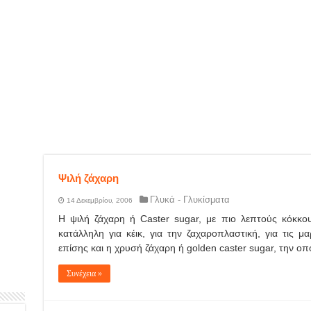
Ψιλή ζάχαρη
Γλυκά - Γλυκίσματα
14 Δεκεμβρίου, 2006
Η ψιλή ζάχαρη ή Caster sugar, με πιο λεπτούς κόκκου
κατάλληλη για κέικ, για την ζαχαροπλαστική, για τις μ
επίσης και η χρυσή ζάχαρη ή golden caster sugar, την ο
Συνέχεια »