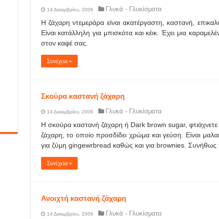
Γλυκά - Γλυκίσματα
14 Δεκεμβρίου, 2006
Η ζάχαρη ντεμεράρα είναι ακατέργαστη, καστανή, επικαλ
Είναι κατάλληλη για μπισκότα και κέικ. Έχει μια καραμελέ
στον καφέ σας.
Συνέχεια »
Σκούρα καστανή ζάχαρη
Γλυκά - Γλυκίσματα
14 Δεκεμβρίου, 2006
Η σκούρα καστανή ζάχαρη ή Dark brown sugar, φτιάχνετε
ζάχαρη, το οποίο προσδίδει χρώμα και γεύση. Είναι μαλ
για ζύμη gingewrbread καθώς και για brownies. Συνήθως
Συνέχεια »
Ανοιχτή καστανή ζάχαρη
Γλυκά - Γλυκίσματα
14 Δεκεμβρίου, 2006