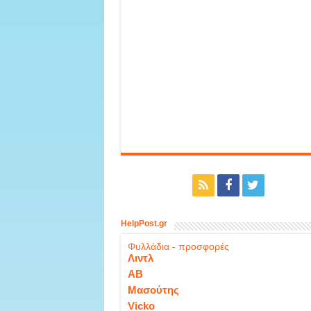
HelpPost.gr
Φυλλάδια - προσφορές
Λιντλ
ΑΒ
Μασούτης
Vicko