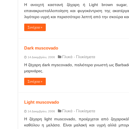
Η ανοιχτή καστανή ζάχαρη ή Light brown sugar
επανακρυσταλλοποίηση και φυγοκέντριση της ακατέργα
λιγότερο υγρή και περισσότερο λεπτή από την σκούρα κα
Συνέχεια »
Dark muscovado
Γλυκά - Γλυκίσματα
14 Δεκεμβρίου, 2006
Η ζάχαρη dark myscovado, παλιότερα γνωστή ως Barbadow
μαρινάρες.
Συνέχεια »
Light muscovado
Γλυκά - Γλυκίσματα
14 Δεκεμβρίου, 2006
Η ζάχαρη light muscovado, προέρχεται από ζαχαροκάλ
καθόλου η μελάσα. Είναι μαλακή και υγρή αλλά μπορεί