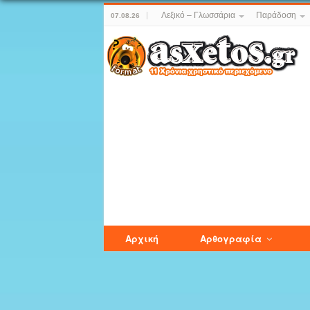
Λεξικό – Γλωσσάρια
Παράδοση
07.08.26
Αρχική
Αρθογραφία