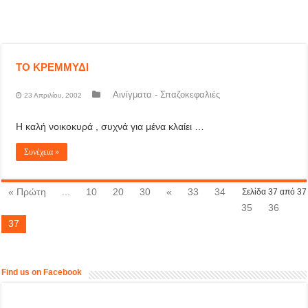
ΤΟ ΚΡΕΜΜΥΔΙ
Αινίγματα - Σπαζοκεφαλιές
23 Απριλίου, 2002
Η καλή νοικοκυρά , συχνά για μένα κλαίει …
Συνέχεια »
« Πρώτη
...
10
20
30
«
33
34
Σελίδα 37 από 37
35
36
37
Find us on Facebook