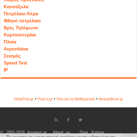
Καυσόξυλα
Πετρέλαιο Λίτρα
Φθηνό πετρέλαιο
Βρες Τηλέφωνο
Κομπιουτεράκι
Πλοία
Αεροπλάνα
Σεισμός
Speed Test
IP
•
•
•
HelpPost.gr
Popi-it.gr
Όλα για τα Μαθηματικά
ΒeautyΒook.gr
© 2001-2016 Asxetos.gr
About us
Όροι Χρήσης