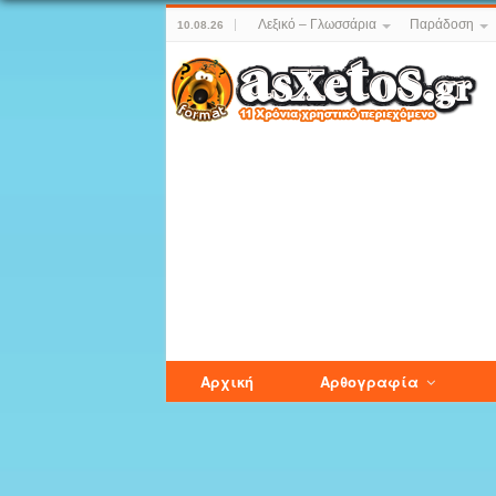
Λεξικό – Γλωσσάρια
Παράδοση
10.08.26
Αρχική
Αρθογραφία