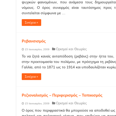
ψυχικών φαινομένων, που ανάμεσα τους δημιουργείτ
νόμους. Ο όρος συνειρμός είναι ταυτόσημος προς 
συντελείται σύμφωνα με …
Συνέχεια »
Ρεβανσισμός
Ορισμοί και Θεωρίες
15 Ιανουαρίου, 2009
Το να ζητά κανείς ανταπόδοση (ρεβάνς) στην ήττα του, 
στην προετοιμασία του πολέμου, με πρόσχημα τη ρεβάνς 
Γαλλία, από το 1871 ως το 1914 και υποδαυλιζόταν κυρί
Συνέχεια »
Ρεζιοναλισμός – Περιφερισμός – Τοπικισμός
Ορισμοί και Θεωρίες
15 Ιανουαρίου, 2009
Ο όρος που περιφραστικά θα μπορούσε να αποδοθεί ως π
πολιτικό και πολιτιστικό κίνημα, που επιδιώκει να προσ