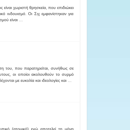
ς είναι χωριστή θρησκεία, που επιδιώκει
ικό ινδουισμό. Οι Σιχ εμφανίστηκαν για
ισμού είναι …
ηση του, που παρατηρείται, συνήθως σε
ουτους, οι οποίοι ακολουθούν το συρμό
χονται με ευκολία και ιδεολογίες και …
πικό (ατομικό) εγώ αποτελεί τη μόνη