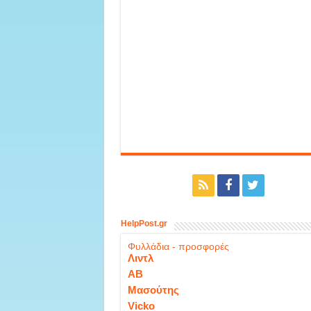
HelpPost.gr
Φυλλάδια - προσφορές
Λιντλ
ΑΒ
Μασούτης
Vicko