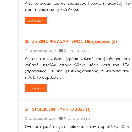
Από το όνομα του αστεροειδούς Παλλάς (Παλλάδα). Το 
που συνόδευαν τη θεά Αθηνά.
Συνέχεια »
30. Zn ZINC ΨΕΥΔΑΡΓΥΡΟΣ 16ος αιώνας (δ)
Χημικά στοιχεία
13 Οκτωβρίου, 2007
Αν και ο ορείχαλκος (κράμα χαλκού και ψευδαργύρου)
καθαρό μέταλλο απομονώθηκε μόλις κατά τον 17ο 
(προφανώς: ψευδής, ψεύτικος άργυρος) συναντάται στα 
π.Χ.). Το σύμβολο …
Συνέχεια »
14. Si SILICON ΠΥΡΙΤΙΟ 1823 (ε)
Χημικά στοιχεία
13 Οκτωβρίου, 2007
Ονομάστηκε έτσι γιατί βρίσκεται στον πυριτόλιθο. Ο πυ