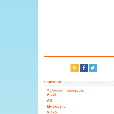
HelpPost.gr
Φυλλάδια - προσφορές
Λιντλ
ΑΒ
Μασούτης
Vicko