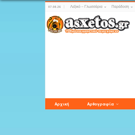
Λεξικό – Γλωσσάρια
Παράδοση
07.08.26
Αρχική
Αρθογραφία