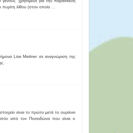
 γένους: χρησίμευε για την παρασκευή
υ πυρίτη λίθου (στον οποίο …
τήμονα Lise Meitner σε αναγνώριση της
ης.
τοιχείο είναι το πρώτο μετά το ουράνιο
οιπόν από τον Ποσειδώνα που είναι ο