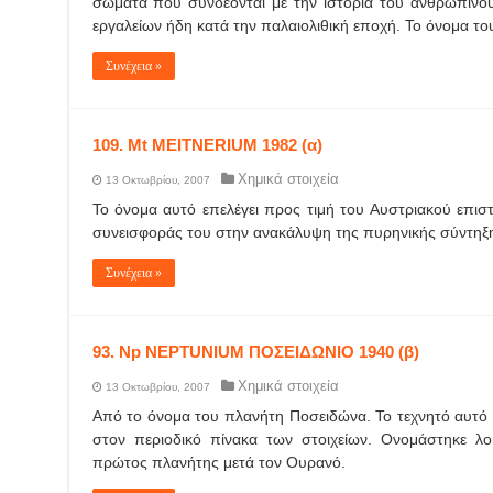
σώματα που συνδέονται με την ιστορία του ανθρώπινου
εργαλείων ήδη κατά την παλαιολιθική εποχή. Το όνομα το
Συνέχεια »
109. Mt MEITNERIUM 1982 (α)
Χημικά στοιχεία
13 Οκτωβρίου, 2007
Το όνομα αυτό επελέγει προς τιμή του Αυστριακού επισ
συνεισφοράς του στην ανακάλυψη της πυρηνικής σύντηξ
Συνέχεια »
93. Np NEPTUNIUM ΠΟΣΕΙΔΩΝΙΟ 1940 (β)
Χημικά στοιχεία
13 Οκτωβρίου, 2007
Από το όνομα του πλανήτη Ποσειδώνα. Το τεχνητό αυτό σ
στον περιοδικό πίνακα των στοιχείων. Ονομάστηκε λ
πρώτος πλανήτης μετά τον Ουρανό.