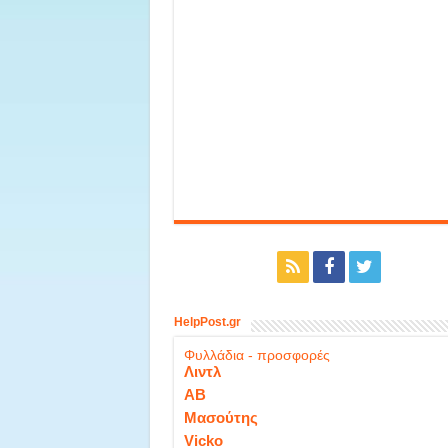
HelpPost.gr
Φυλλάδια - προσφορές
Λιντλ
ΑΒ
Μασούτης
Vicko