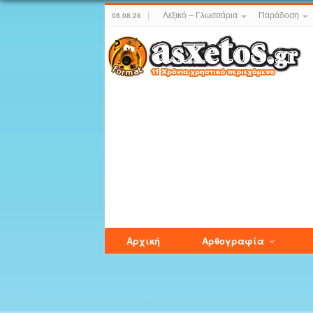
Λεξικό – Γλωσσάρια
Παράδοση
08.08.26
Αρχική
Αρθογραφία