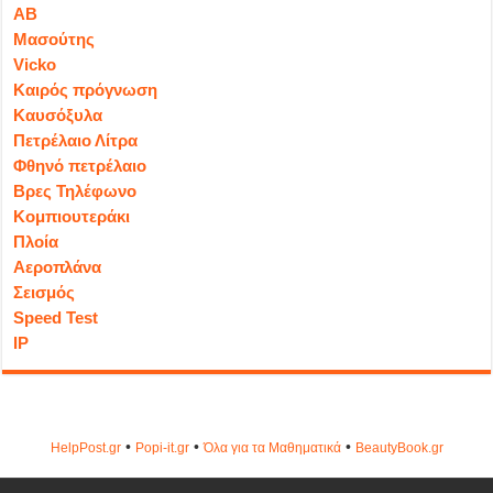
ΑΒ
Μασούτης
Vicko
Καιρός πρόγνωση
Καυσόξυλα
Πετρέλαιο Λίτρα
Φθηνό πετρέλαιο
Βρες Τηλέφωνο
Κομπιουτεράκι
Πλοία
Αεροπλάνα
Σεισμός
Speed Test
IP
•
•
•
HelpPost.gr
Popi-it.gr
Όλα για τα Μαθηματικά
ΒeautyΒook.gr