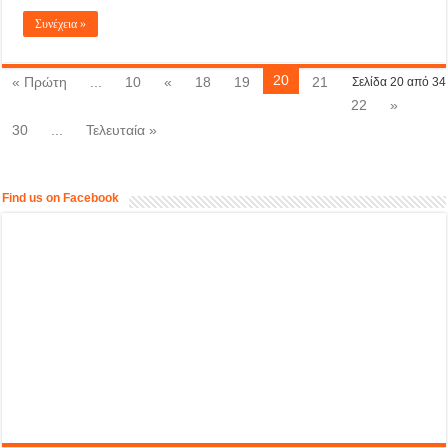
Συνέχεια »
20
« Πρώτη
...
10
«
18
19
21
Σελίδα 20 από 34
22
»
30
...
Τελευταία »
Find us on Facebook