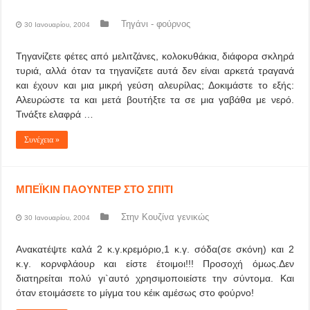
Τηγάνι - φούρνος
30 Ιανουαρίου, 2004
Τηγανίζετε φέτες από μελιτζάνες, κολοκυθάκια, διάφορα σκληρά
τυριά, αλλά όταν τα τηγανίζετε αυτά δεν είναι αρκετά τραγανά
και έχουν και μια μικρή γεύση αλευρίλας; Δοκιμάστε το εξής:
Αλευρώστε τα και μετά βουτήξτε τα σε μια γαβάθα με νερό.
Τινάξτε ελαφρά …
Συνέχεια »
ΜΠΕΪΚΙΝ ΠΑΟΥΝΤΕΡ ΣΤΟ ΣΠΙΤΙ
Στην Κουζίνα γενικώς
30 Ιανουαρίου, 2004
Ανακατέψτε καλά 2 κ.γ.κρεμόριο,1 κ.γ. σόδα(σε σκόνη) και 2
κ.γ. κορνφλάουρ και είστε έτοιμοι!!! Προσοχή όμως.Δεν
διατηρείται πολύ γι`αυτό χρησιμοποιείστε την σύντομα. Και
όταν ετοιμάσετε το μίγμα του κέικ αμέσως στο φούρνο!