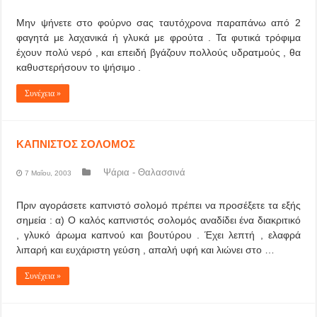
Μην ψήνετε στο φούρνο σας ταυτόχρονα παραπάνω από 2
φαγητά με λαχανικά ή γλυκά με φρούτα . Τα φυτικά τρόφιμα
έχουν πολύ νερό , και επειδή βγάζουν πολλούς υδρατμούς , θα
καθυστερήσουν το ψήσιμο .
Συνέχεια »
ΚΑΠΝΙΣΤΟΣ ΣΟΛΟΜΟΣ
Ψάρια - Θαλασσινά
7 Μαΐου, 2003
Πριν αγοράσετε καπνιστό σολομό πρέπει να προσέξετε τα εξής
σημεία : α) Ο καλός καπνιστός σολομός αναδίδει ένα διακριτικό
, γλυκό άρωμα καπνού και βουτύρου . Έχει λεπτή , ελαφρά
λιπαρή και ευχάριστη γεύση , απαλή υφή και λιώνει στο …
Συνέχεια »