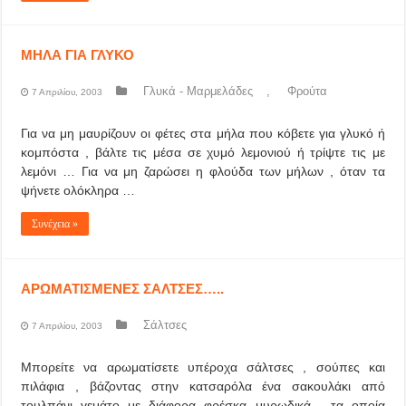
ΜΗΛΑ ΓΙΑ ΓΛΥΚΟ
Γλυκά - Μαρμελάδες
,
Φρούτα
7 Απριλίου, 2003
Για να μη μαυρίζουν οι φέτες στα μήλα που κόβετε για γλυκό ή
κομπόστα , βάλτε τις μέσα σε χυμό λεμονιού ή τρίψτε τις με
λεμόνι … Για να μη ζαρώσει η φλούδα των μήλων , όταν τα
ψήνετε ολόκληρα …
Συνέχεια »
ΑΡΩΜΑΤΙΣΜΕΝΕΣ ΣΑΛΤΣΕΣ…..
Σάλτσες
7 Απριλίου, 2003
Μπορείτε να αρωματίσετε υπέροχα σάλτσες , σούπες και
πιλάφια , βάζοντας στην κατσαρόλα ένα σακουλάκι από
τουλπάνι γεμάτο με διάφορα φρέσκα μυρωδικά , τα οποία