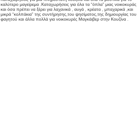
καλύτερο μαγείρεμα .Καταχωρήσεις για όλα τα “όπλα” μιας νοικοκυράς
και όσα πρέπει να ξέρει για λαχανικά , αυγά , κρέατα , μπαχαρικά ,και
μικρά “κολπάκια” της συντήρησης,του ψησίματος,της δημιουργίας του
φαγητού και άλλα πολλά για νοικοκυρές Μαγκάιβερ στην Κουζίνα .