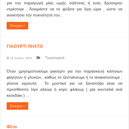
για την παραγωγή μίας ωμής σάλτσας ή ενός δροσερού
ντρέσινγκ , δοκιμάστε να το ψύξετε για λίγη ώρα , ώστε να
ανακτήσει την πυκνότητά του .
Συνέχεια »
ΓΙΑΟΥΡΤΙ ΠΗΧΤΟ
Τυροκομικά
19 Ιουλίου, 2004
Όταν χρησιμοποιούμε γιαούρτι για την παρασκευή κάποιων
φαγητών ή γλυκών , καθώς το ζεσταίνουμε ή το ανακατεύουμε ,
γίνεται νερουλό . Το μυστικό για να ξαναπήξει είναι να
προσθέσετε λίγο αλεύρι ή κορν φλάουρ ( μία κουταλιά ανά
κεσεδάκι ) …
Συνέχεια »
Φέτα