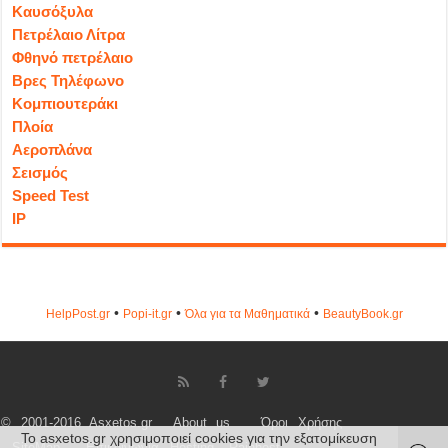
Καυσόξυλα
Πετρέλαιο Λίτρα
Φθηνό πετρέλαιο
Βρες Τηλέφωνο
Κομπιουτεράκι
Πλοία
Αεροπλάνα
Σεισμός
Speed Test
IP
•
•
•
HelpPost.gr
Popi-it.gr
Όλα για τα Μαθηματικά
ΒeautyΒook.gr
© 2001-2016 Asxetos.gr
About us
Όροι Χρήσης
Το asxetos.gr χρησιμοποιεί cookies για την εξατομίκευση