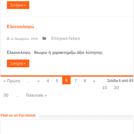
Συνέχεια »
Ελεεινολογώ
Ελληνικό Λεξικό
11 Νοεμβρίου, 2008
Ελεεινολογώ : θεωρώ ή χαρακτηρίζω άξιο λύπησης.
Συνέχεια »
6
« Πρώτη
...
«
4
5
7
8
»
Σελίδα 6 από 93
10
20
30
...
Τελευταία »
Find us on Facebook