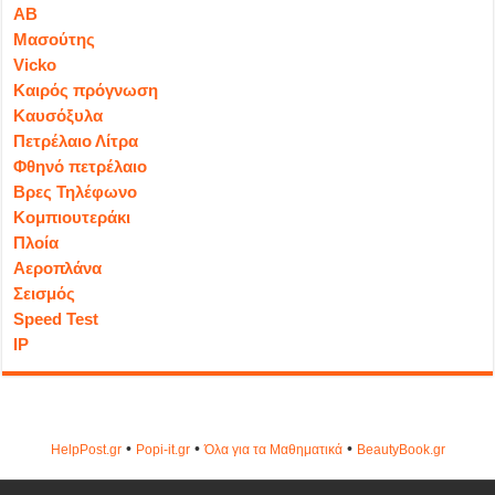
ΑΒ
Μασούτης
Vicko
Καιρός πρόγνωση
Καυσόξυλα
Πετρέλαιο Λίτρα
Φθηνό πετρέλαιο
Βρες Τηλέφωνο
Κομπιουτεράκι
Πλοία
Αεροπλάνα
Σεισμός
Speed Test
IP
•
•
•
HelpPost.gr
Popi-it.gr
Όλα για τα Μαθηματικά
ΒeautyΒook.gr