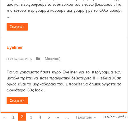
μας και περιγράφουμε το εσωτερικού του επάνω βλεφάρου . Για
πιο έντονο περίγραμμα κάνουμε μια γραμμή με το άλλο μολύβι
…
Συνέχεια »
Eyeliner
Μακιγιάζ
21 Ιουνίου, 2005
Για να χρησιμοποιήσετε υγρό Eyeliner για το περίγραμμα των
ματιών πρέπει να είστε πραγματικά δεξιοτέχνες !! Η τέλεια λύση
όμως είναι το μαρκαδοράκι που μπορείτε να δημιουργήσετε το
ωραιότερο ‘60ς look .
Συνέχεια »
2
«
1
3
4
5
»
...
Τελευταία »
Σελίδα 2 από 8