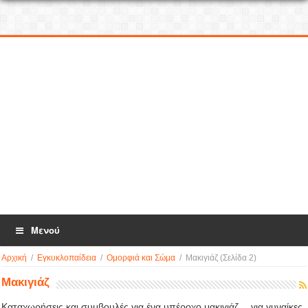
Μενού
Αρχική
/
Εγκυκλοπαίδεια
/
Ομορφιά και Σώμα
/
Μακιγιάζ
(Σελίδα 2)
Μακιγιάζ
Καταχωρήσεις και συμβουλές για ένα υπέροχο μακιγιάζ …για γυναίκες