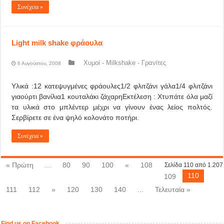
Συνέχεια »
Light milk shake φράουλα
Χυμοί - Milkshake - Γρανίτες
6 Αυγούστου, 2008
Υλικά :12 κατεψυγμένες φράουλες1/2 φλιτζάνι γάλα1/4 φλιτζάνι
γιαούρτι βανίλια1 κουταλάκι ζάχαρηΕκτέλεση : Χτυπάτε όλα μαζί
τα υλικά στο μπλέντερ μέχρι να γίνουν ένας λείος πολτός.
Σερβίρετε σε ένα ψηλό κολονάτο ποτήρι.
Συνέχεια »
« Πρώτη
...
80
90
100
«
108
Σελίδα 110 από 1.207
110
109
111
112
»
120
130
140
...
Τελευταία »
Find us on Facebook