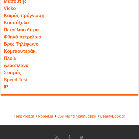
Μασούτης
Vicko
Καιρός πρόγνωση
Καυσόξυλα
Πετρέλαιο Λίτρα
Φθηνό πετρέλαιο
Βρες Τηλέφωνο
Κομπιουτεράκι
Πλοία
Αεροπλάνα
Σεισμός
Speed Test
IP
•
•
•
HelpPost.gr
Popi-it.gr
Όλα για τα Μαθηματικά
ΒeautyΒook.gr