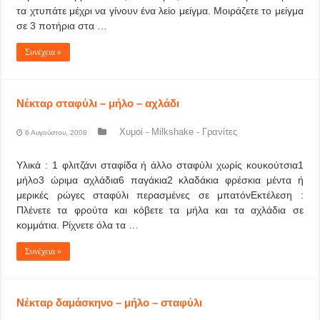
τα χτυπάτε μέχρι να γίνουν ένα λείο μείγμα. Μοιράζετε το μείγμα
σε 3 ποτήρια στα …
Συνέχεια »
Νέκταρ σταφύλι – μήλο – αχλάδι
Χυμοί - Milkshake - Γρανίτες
6 Αυγούστου, 2008
Υλικά : 1 φλιτζάνι σταφίδα ή άλλο σταφύλι χωρίς κουκούτσια1
μήλο3 ώριμα αχλάδια6 παγάκια2 κλαδάκια φρέσκια μέντα ή
μερικές ρώγες σταφύλι περασμένες σε μπατόνΕκτέλεση :
Πλένετε τα φρούτα και κόβετε τα μήλα και τα αχλάδια σε
κομμάτια. Ρίχνετε όλα τα …
Συνέχεια »
Νέκταρ δαμάσκηνο – μήλο – σταφύλι