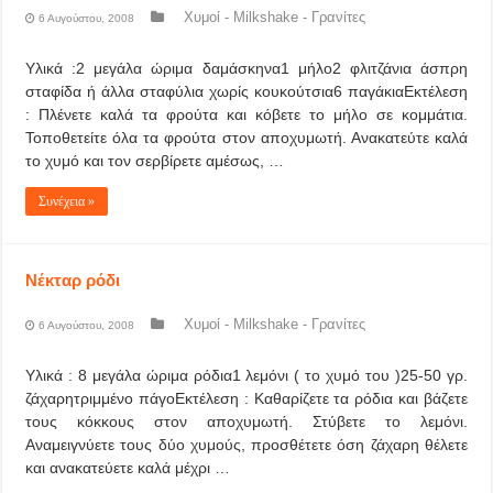
Χυμοί - Milkshake - Γρανίτες
6 Αυγούστου, 2008
Υλικά :2 μεγάλα ώριμα δαμάσκηνα1 μήλο2 φλιτζάνια άσπρη
σταφίδα ή άλλα σταφύλια χωρίς κουκούτσια6 παγάκιαΕκτέλεση
: Πλένετε καλά τα φρούτα και κόβετε το μήλο σε κομμάτια.
Τοποθετείτε όλα τα φρούτα στον αποχυμωτή. Ανακατεύτε καλά
το χυμό και τον σερβίρετε αμέσως, …
Συνέχεια »
Νέκταρ ρόδι
Χυμοί - Milkshake - Γρανίτες
6 Αυγούστου, 2008
Υλικά : 8 μεγάλα ώριμα ρόδια1 λεμόνι ( το χυμό του )25-50 γρ.
ζάχαρητριμμένο πάγοΕκτέλεση : Καθαρίζετε τα ρόδια και βάζετε
τους κόκκους στον αποχυμωτή. Στύβετε το λεμόνι.
Αναμειγνύετε τους δύο χυμούς, προσθέτετε όση ζάχαρη θέλετε
και ανακατεύετε καλά μέχρι …