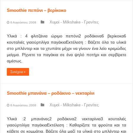
Smoothie πεπόνι – βερίκοκο
Χυμοί - Milkshake - Γρανίτες
6 Αυγούστου, 2008
Υλικά : 4 φλιτζάνια ώριμο πεπόνι2 ροδάκινα6 βερίκοκα6
κουταλιές γιαούρτιλίγα παγάκιαΕκτέλεση : Βάζετε όλα τα υλικά
στο μπλέντερ και τα χτυπάτε μέχρι να γίνουν ένα λείο κρεμώδες
μείγμα. Ρίχνετε τα παγάκια σε ένα ψηλό ποτήρι και σερβίρετε
αμέσως.
Συνέχεια »
Smoothie μπανάνα – ροδάκινο – νεκταρίνι
Χυμοί - Milkshake - Γρανίτες
6 Αυγούστου, 2008
Υλικά :2 μπανάνες2 ροδάκινα2 νεκταρίνια3 κουταλιές
γιαούρτιλίγα παγάκιαΕκτέλεση : Καθαρίζετε τα φρούτα και τα
κόβετε σε κομμάτια. Βάζετε όλα μαζί τα υλικά στο μπλέντερ και