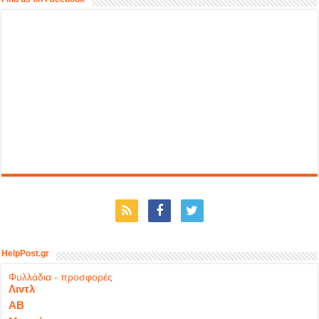
HelpPost.gr
Φυλλάδια - προσφορές
Λιντλ
ΑΒ