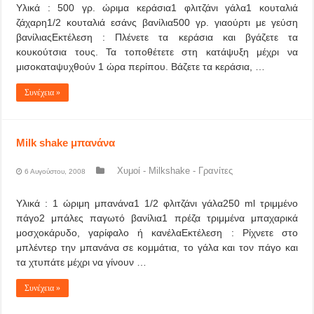
Υλικά : 500 γρ. ώριμα κεράσια1 φλιτζάνι γάλα1 κουταλιά
ζάχαρη1/2 κουταλιά εσάνς βανίλια500 γρ. γιαούρτι με γεύση
βανίλιαςΕκτέλεση : Πλένετε τα κεράσια και βγάζετε τα
κουκούτσια τους. Τα τοποθέτετε στη κατάψυξη μέχρι να
μισοκαταψυχθούν 1 ώρα περίπου. Βάζετε τα κεράσια, …
Συνέχεια »
Milk shake μπανάνα
Χυμοί - Milkshake - Γρανίτες
6 Αυγούστου, 2008
Υλικά : 1 ώριμη μπανάνα1 1/2 φλιτζάνι γάλα250 ml τριμμένο
πάγο2 μπάλες παγωτό βανίλια1 πρέζα τριμμένα μπαχαρικά
μοσχοκάρυδο, γαρίφαλο ή κανέλαΕκτέλεση : Ρίχνετε στο
μπλέντερ την μπανάνα σε κομμάτια, το γάλα και τον πάγο και
τα χτυπάτε μέχρι να γίνουν …
Συνέχεια »