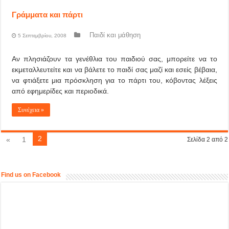
Γράμματα και πάρτι
Παιδί και μάθηση
5 Σεπτεμβρίου, 2008
Αν πλησιάζουν τα γενέθλια του παιδιού σας, μπορείτε να το
εκμεταλλευτείτε και να βάλετε το παιδί σας μαζί και εσείς βέβαια,
να φτιάξετε μια πρόσκληση για το πάρτι του, κόβοντας λέξεις
από εφημερίδες και περιοδικά.
Συνέχεια »
2
«
1
Σελίδα 2 από 2
Find us on Facebook