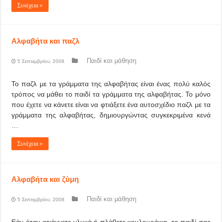
Συνέχεια »
Αλφαβήτα και παζλ
Παιδί και μάθηση
5 Σεπτεμβρίου, 2008
Το παζλ με τα γράμματα της αλφαβήτας είναι ένας πολύ καλός
τρόπος να μάθει το παιδί τα γράμματα της αλφαβήτας. Το μόνο
που έχετε να κάνετε είναι να φτιάξετε ένα αυτοσχέδιο παζλ με τα
γράμματα της αλφαβήτας, δημιουργώντας συγκεκριμένα κενά
…
Συνέχεια »
Αλφαβήτα και ζύμη
Παιδί και μάθηση
5 Σεπτεμβρίου, 2008