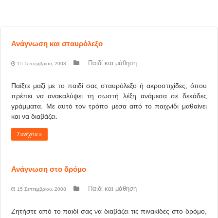
Ανάγνωση και σταυρόλεξο
Παιδί και μάθηση
15 Σεπτεμβρίου, 2008
Παίξτε μαζί με το παιδί σας σταυρόλεξο ή ακροστιχίδες, όπου
πρέπει να ανακαλύψει τη σωστή λέξη ανάμεσα σε δεκάδες
γράμματα. Με αυτό τον τρόπο μέσα από το παιχνίδι μαθαίνει
και να διαβάζει.
Συνέχεια »
Ανάγνωση στο δρόμο
Παιδί και μάθηση
15 Σεπτεμβρίου, 2008
Ζητήστε από το παιδί σας να διαβάζει τις πινακίδες στο δρόμο,