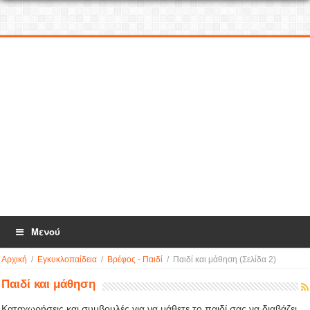
Μενού
Αρχική
/
Εγκυκλοπαίδεια
/
Βρέφος - Παιδί
/
Παιδί και μάθηση
(Σελίδα 2)
Παιδί και μάθηση
Καταχωρήσεις και συμβουλές για να μάθετε το παιδί σας να διαβάζει