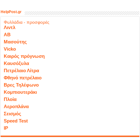
HelpPost.gr
Φυλλάδια - προσφορές
Λιντλ
ΑΒ
Μασούτης
Vicko
Καιρός πρόγνωση
Καυσόξυλα
Πετρέλαιο Λίτρα
Φθηνό πετρέλαιο
Βρες Τηλέφωνο
Κομπιουτεράκι
Πλοία
Αεροπλάνα
Σεισμός
Speed Test
IP