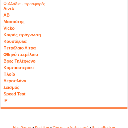
Φυλλάδια - προσφορές
Λιντλ
ΑΒ
Μασούτης
Vicko
Καιρός πρόγνωση
Καυσόξυλα
Πετρέλαιο Λίτρα
Φθηνό πετρέλαιο
Βρες Τηλέφωνο
Κομπιουτεράκι
Πλοία
Αεροπλάνα
Σεισμός
Speed Test
IP
•
•
•
HelpPost.gr
Popi-it.gr
Όλα για τα Μαθηματικά
ΒeautyΒook.gr