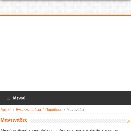
Μενού
Αρχική
/
Εγκυκλοπαίδεια
/
Παράδοση
/
Μαντινάδες
Μαντινάδες
Μικρά ρυθμικά τραγουδάκια – ωδές με ομοιοκαταληξία και με την