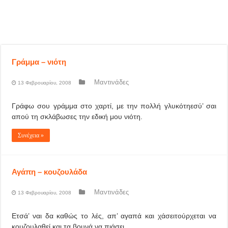
Γράμμα – νιότη
Μαντινάδες
13 Φεβρουαρίου, 2008
Γράφω σου γράμμα στο χαρτί, με την πολλή γλυκότηεσύ’ σαι
απού τη σκλάβωσες την εδική μου νιότη.
Συνέχεια »
Αγάπη – κουζουλάδα
Μαντινάδες
13 Φεβρουαρίου, 2008
Ετσά’ ναι δα καθώς το λές, απ’ αγαπά και χάσειτούρχεται να
κουζουλαθεί και τα βουνά να πιάσει.