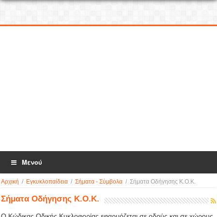
Μενού
Αρχική
/
Εγκυκλοπαίδεια
/
Σήματα - Σύμβολα
/
Σήματα Οδήγησης Κ.Ο.Κ.
Σήματα Οδήγησης Κ.Ο.Κ.
O Kώδικας Oδικής Kυκλoφoρίας εφαρμόζεται σε oδoύς και σε xώρoυς,