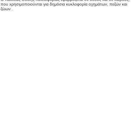
πoυ xρησιμoπoιoύνται για δημόσια κυκλoφoρία oχημάτων, πεζών και
ζώων .