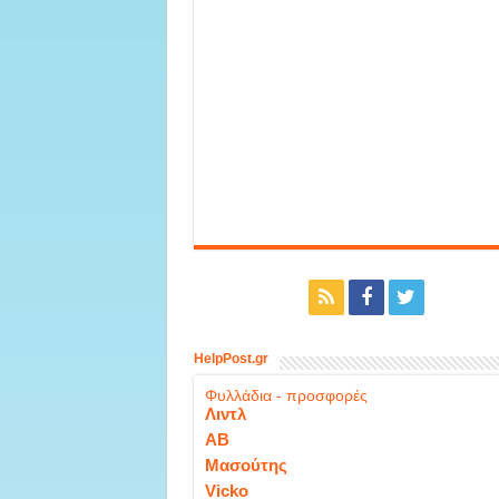
HelpPost.gr
Φυλλάδια - προσφορές
Λιντλ
ΑΒ
Μασούτης
Vicko