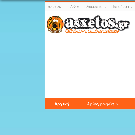
Λεξικό – Γλωσσάρια
Παράδοση
07.08.26
Αρχική
Αρθογραφία