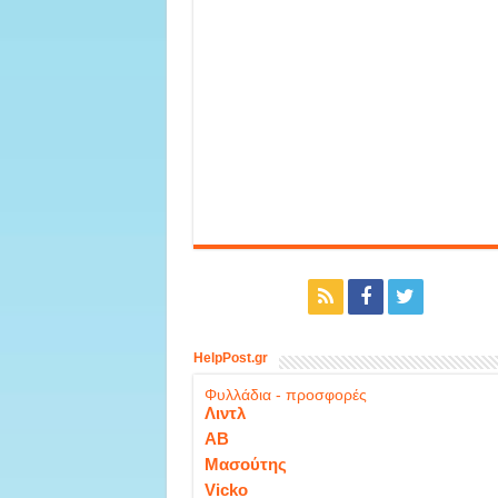
HelpPost.gr
Φυλλάδια - προσφορές
Λιντλ
ΑΒ
Μασούτης
Vicko