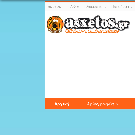
Λεξικό – Γλωσσάρια
Παράδοση
06.08.26
Αρχική
Αρθογραφία