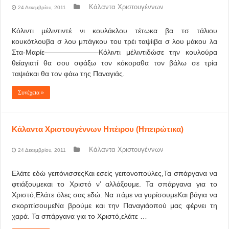
Κάλαντα Χριστουγέννων
24 Δεκεμβρίου, 2011
Κόλιντι μέλιντιντέ νι κουλάκλου τέτωκα βα τσ τάλιου
κουκότλουβα σ λου μπάγκου του τρέι ταψίιβα σ λου μάκου λα
Στα-Μαρίε———————–Κόλιντι μέλιντιδώσε την κουλούρα
θείαγιατί θα σου σφάξω τον κόκοραθα τον βάλω σε τρία
ταψιάκαι θα τον φάω της Παναγιάς.
Συνέχεια »
Κάλαντα Χριστουγέννων Ηπέιρου (Ηπειρώτικα)
Κάλαντα Χριστουγέννων
24 Δεκεμβρίου, 2011
Ελάτε εδώ γειτόνισσεςΚαι εσείς γειτονοπούλες,Τα σπάργανα να
φτιάξουμεκαι το Χριστό ν’ αλλάξουμε. Τα σπάργανα για το
Χριστό,Ελάτε όλες σας εδώ. Να πάμε να γυρίσουμεΚαι βάγια να
σκορπίσουμεΝα βρούμε και την Παναγιάοπού μας φέρνει τη
χαρά. Τα σπάργανα για το Χριστό,ελάτε …