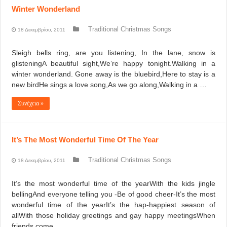
Winter Wonderland
Traditional Christmas Songs
18 Δεκεμβρίου, 2011
Sleigh bells ring, are you listening, In the lane, snow is
glisteningA beautiful sight,We’re happy tonight.Walking in a
winter wonderland. Gone away is the bluebird,Here to stay is a
new birdHe sings a love song,As we go along,Walking in a …
Συνέχεια »
It’s The Most Wonderful Time Of The Year
Traditional Christmas Songs
18 Δεκεμβρίου, 2011
It’s the most wonderful time of the yearWith the kids jingle
bellingAnd everyone telling you -Be of good cheer-It’s the most
wonderful time of the yearIt’s the hap-happiest season of
allWith those holiday greetings and gay happy meetingsWhen
friends come …