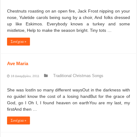
Chestnuts roasting on an open fire, Jack Frost nipping on your
nose, Yuletide carols being sung by a choir, And folks dressed
up like Eskimos. Everybody knows a turkey and some
mistletoe, Help to make the season bright. Tiny tots …
Συνέχεια »
Ave Maria
Traditional Christmas Songs
18 Δεκεμβρίου, 2011
She was lostIn so many different waysOut in the darkness with
no guideI know the cost of a losing handBut for the grace of
God, go I Oh I, I found heaven on earthYou are my last, my
firstAnd then …
Συνέχεια »