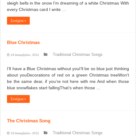
sleigh bells in the snow I’m dreaming of a white Christmas With
every Christmas card I write …
Συνέχεια »
Blue Christmas
Traditional Christmas Songs
18 Δεκεμβρίου, 2011
I’ll have a Blue Christmas without youI’ll be so blue just thinking
about youDecorations of red on a green Christmas treeWon’t
be the same dear, if you’re not here with me And when those
blue snowflakes start fallingThat’s when those …
Συνέχεια »
The Christmas Song
Traditional Christmas Songs
18 Δεκεμβρίου, 2011