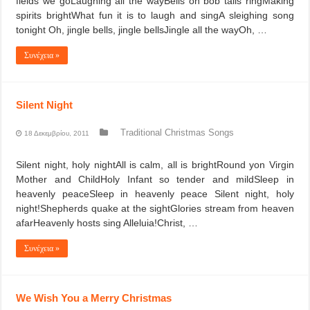
fields we goLaughing all the wayBells on bob tails ringMaking
spirits brightWhat fun it is to laugh and singA sleighing song
tonight Oh, jingle bells, jingle bellsJingle all the wayOh, …
Συνέχεια »
Silent Night
Traditional Christmas Songs
18 Δεκεμβρίου, 2011
Silent night, holy nightAll is calm, all is brightRound yon Virgin
Mother and ChildHoly Infant so tender and mildSleep in
heavenly peaceSleep in heavenly peace Silent night, holy
night!Shepherds quake at the sightGlories stream from heaven
afarHeavenly hosts sing Alleluia!Christ, …
Συνέχεια »
We Wish You a Merry Christmas