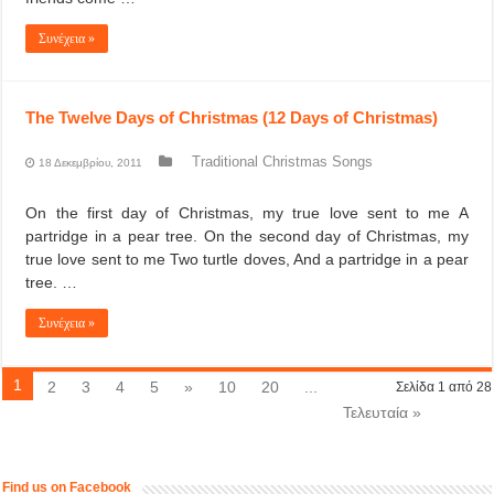
Συνέχεια »
The Twelve Days of Christmas (12 Days of Christmas)
Traditional Christmas Songs
18 Δεκεμβρίου, 2011
On the first day of Christmas, my true love sent to me A
partridge in a pear tree. On the second day of Christmas, my
true love sent to me Two turtle doves, And a partridge in a pear
tree. …
Συνέχεια »
1
2
3
4
5
»
10
20
...
Σελίδα 1 από 28
Τελευταία »
Find us on Facebook