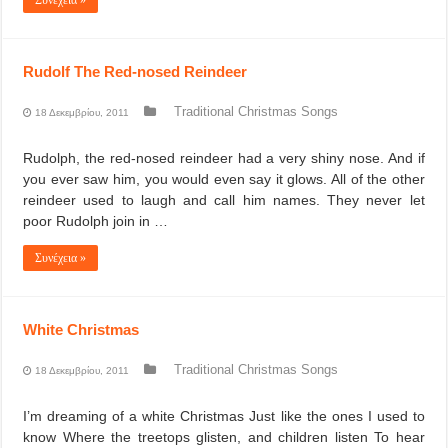
Συνέχεια »
Rudolf The Red-nosed Reindeer
Traditional Christmas Songs
18 Δεκεμβρίου, 2011
Rudolph, the red-nosed reindeer had a very shiny nose. And if
you ever saw him, you would even say it glows. All of the other
reindeer used to laugh and call him names. They never let
poor Rudolph join in …
Συνέχεια »
White Christmas
Traditional Christmas Songs
18 Δεκεμβρίου, 2011
I’m dreaming of a white Christmas Just like the ones I used to
know Where the treetops glisten, and children listen To hear