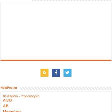
HelpPost.gr
Φυλλάδια - προσφορές
Λιντλ
ΑΒ
Μασούτης