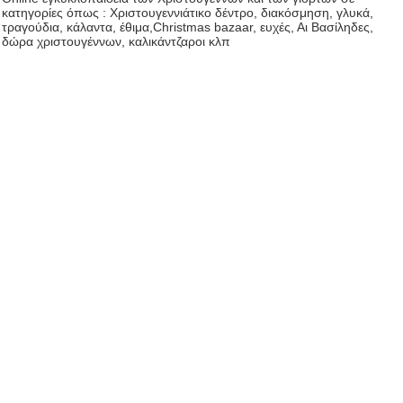
κατηγορίες όπως : Χριστουγεννιάτικο δέντρο, διακόσμηση, γλυκά,
τραγούδια, κάλαντα, έθιμα,Christmas bazaar, ευχές, Αι Βασίληδες,
δώρα χριστουγέννων, καλικάντζαροι κλπ