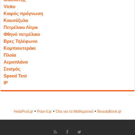
Vicko
Καιρός πρόγνωση
Καυσόξυλα
Πετρέλαιο Λίτρα
Φθηνό πετρέλαιο
Βρες Τηλέφωνο
Κομπιουτεράκι
Πλοία
Αεροπλάνα
Σεισμός
Speed Test
IP
•
•
•
HelpPost.gr
Popi-it.gr
Όλα για τα Μαθηματικά
ΒeautyΒook.gr