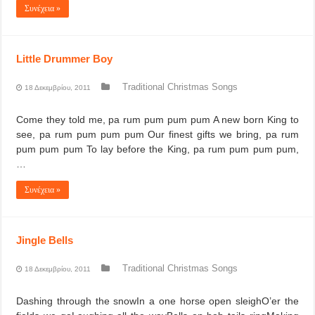
Συνέχεια »
Little Drummer Boy
Traditional Christmas Songs
18 Δεκεμβρίου, 2011
Come they told me, pa rum pum pum pum A new born King to
see, pa rum pum pum pum Our finest gifts we bring, pa rum
pum pum pum To lay before the King, pa rum pum pum pum,
…
Συνέχεια »
Jingle Bells
Traditional Christmas Songs
18 Δεκεμβρίου, 2011
Dashing through the snowIn a one horse open sleighO’er the