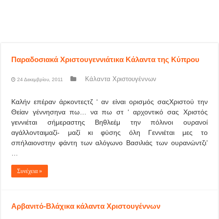
Παραδοσιακά Xριστουγεννιάτικα Kάλαντα της Κύπρου
Κάλαντα Χριστουγέννων
24 Δεκεμβρίου, 2011
Καλήν επέραν άρκοντεςτζ ‘ αν είναι ορισμός σαςΧριστού την
Θείαν γέννησηνα πω… να πω στ ‘ αρχοντικό σας Χριστός
γεννιέται σήμεραστης Βηθλεέμ την πόλινοι ουρανοί
αγάλλονταιμαζί- μαζί κι φύσης όλη Γεννιέται μες το
σπήλαιονστην φάντη των αλόγωνο Βασιλιάς των ουρανώντζι’
…
Συνέχεια »
Αρβανιτό-Βλάχικα κάλαντα Χριστουγέννων